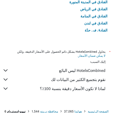
الفنادق في المدينة المنورة
الفنادق في الرياض
الفنادق في المنامة
الفنادق في لندن
الفنادق في جدّة
الفنادق في القاهرة
*
يحاول HotelsCombined بشكل دائم الحصول على الأسعار الدقيقة، ولكن
لا يمكن ضمان الأسعار
.
إليك السبب:
HotelsCombined ليس البائع
نقوم بتجميع الكثير من البيانات لك
لماذا لا تكون الأسعار دقيقة بنسبة 100٪؟
الصفحة الرئيسية
هولندا
37,065
محافظة درينته
1,544
نييوو-امستردام
6