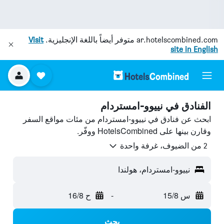
ar.hotelscombined.com
متوفر أيضاً باللغة الإنجليزية.
Visit
site in English
الفنادق في نييوو-امستردام
ابحث عن فنادق في نييوو-امستردام من مئات مواقع السفر
وقارن بينها على HotelsCombined ووفّر.
2 من الضيوف، غرفة واحدة
نييوو-امستردام، هولندا
س 15/8
-
ح 16/8
بحث