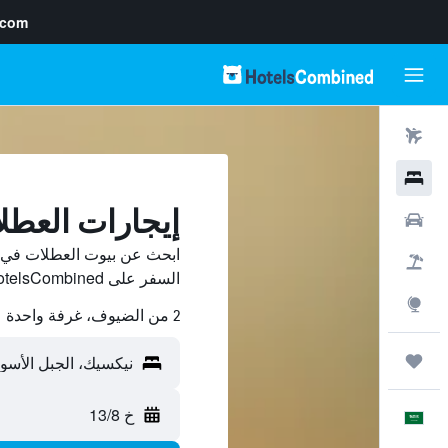
.com
رحلات طيران
فنادق
إيجارات العط
سيارات
ابحث عن بيوت العطلات في ن
حزم العروض
السفر على HotelsCombined وقارن بينها ووفّر.
استكشاف
2 من الضيوف، غرفة واحدة
رحلات
خ 13/8
العَرَبِيَّة