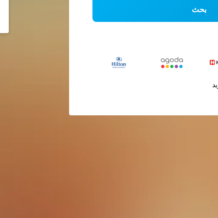
بحث
يد