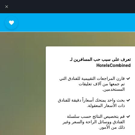
تعرف على سبب حب المسافرين لـ
HotelsCombined
قارن المراجعات التقييمية للفنادق التي
تم جمعها من آلاف تعليقات
المستخدمين.
بحث واحد يمنحك أسعاراً دقيقة للفنادق
ذات الأسعار المعقولة.
قم بتخصيص النتائج حسب سلسلة
الفنادق ووسائل الراحة والسعر وغير
ذلك من الأمور.