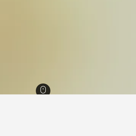
سيك
193
نيكسيك
157