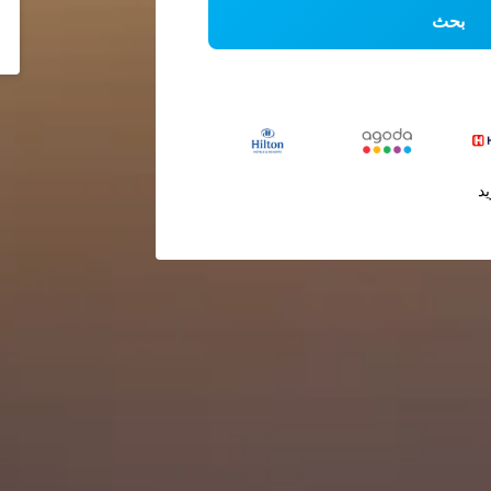
بحث
يد