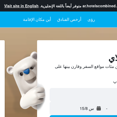
ar.hotelscombined
متوفر أيضاً باللغة الإنجليزية.
Visit site in English
رؤى
أرخص الفنادق
أين مكان الإقامة
اي
 مئات مواقع السفر وقارن بينها على
-
س 15/8