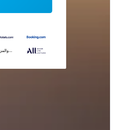
...والمز