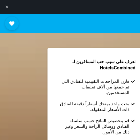
تعرف على سبب حب المسافرين لـ
HotelsCombined
قارن المراجعات التقييمية للفنادق التي
تم جمعها من آلاف تعليقات
المستخدمين.
بحث واحد يمنحك أسعاراً دقيقة للفنادق
ذات الأسعار المعقولة.
قم بتخصيص النتائج حسب سلسلة
الفنادق ووسائل الراحة والسعر وغير
ذلك من الأمور.