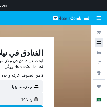
.com
رحلات طيران
فنادق
الفنادق في نيل
سيارات
ابحث عن فنادق في نيلاي من
حزم العروض
HotelsCombined ووفّر.
استكشاف
2 من الضيوف، غرفة واحدة
رحلات
ج 14/8
العَرَبِيَّة