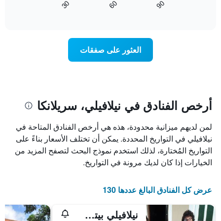
60
90
30
آخر
كيفية
المخطط
End
3
of
1
تغير
interactive
أيام
سعر
محور
chart
X
غرفة
عند
الذي
العثور على صفقات
يعرض
اقتراب
تاريخ
فئات
الإقامة
الفنادق
يتضمن
بالنجوم.
يتضمن
المخطط
1
المخطط
أرخص الفنادق في نيلافيلي، سريلانكا
1
محور
X
محور
لمن لديهم ميزانية محدودة، هذه هي أرخص الفنادق المتاحة في
Y
الذي
الذي
يعرض
نيلافيلي في التواريخ المحددة. يمكن أن تختلف الأسعار بناءً على
عدد
يعرض
التواريخ المُختارة، لذلك استخدم نموذج البحث لتصفح المزيد من
الأيام
متوسط
الخيارات إذا كان لديك مرونة في التواريخ.
قبل
سعر
غرفة
الإقامة
في
يتضمن
عرض كل الفنادق البالغ عددها 130
عطلة
المخطط
نهاية
التالي
نيلافيلي بيتش رومز
1
هذا