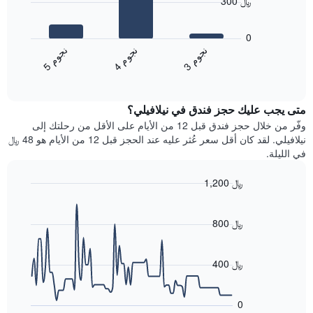
300 ﷼
محور
يعرض
X
المخطط
0
التي
التالي
ن
م
ن
م
ن
م
تعرض
متوسط
4
ج
و
3
ج
و
5
ج
و
فئات
End
سعر
of
الفنادق
الغرفة
interactive
بالنجوم.
خلال
chart
يتضمن
متى يجب عليك حجز فندق في نيلافيلي؟
عطلة
المخطط
نهاية
وفّر من خلال حجز فندق قبل 12 من الأيام على الأقل من رحلتك إلى
1
هذا
نيلافيلي. لقد كان أقل سعر عُثر عليه عند الحجز قبل 12 من الأيام هو 48 ﷼
محور
الأسبوع
في الليلة.
Y
الذي
الذي
عُثر
1,200 ﷼
يعرض
عليه
متوسط
Line
Chart
خلال
graphic.
chart
سعر
آخر
with
800 ﷼
الغرفة
3
90
هذه
أيام
data
الليلة
points.
مع
400 ﷼
الذي
التصنيف
عُثر
حسب
يعرض
عليه
النجوم
المخطط
0
خلال
التالي
يتضمن