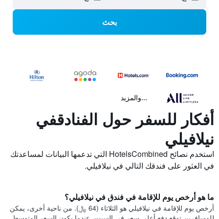
بحث
...والمزيد
أفكار للسفر حول الفنادقفي
نيلافيلي
استخدم نصائح HotelsCombined التي تدعمها البيانات لمساعدتك
في العثور على فندقك التالي في نيلافيلي.
ما هو أرخص يوم للإقامة في فندق في نيلافيلي؟
أرخص يوم للإقامة في نيلافيلي هو الثلاثاء (64 ﷼). من ناحية أخرى، يمكن
للمسافرين توقع دفع أعلى سعر في السبت، عندما يكون السعر المتوسط