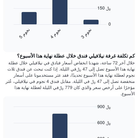
X
bars.
الذي
150 ﷼
يعرض
يعرض
أيام
المخطط
0
الأسبوع.
التالي
ن
م
ن
م
ن
م
يتضمن
متوسط
4
ج
و
3
ج
و
5
ج
و
المخطط
End
سعر
of
التالي
الغرفة
interactive
1
هذه
chart
محور
كم تكلفة غرفة نيلافيلي فندق خلال عطلة نهاية هذا الأسبوع؟
الليلة
Y
الذي
خلال آخر 72 ساعة، شهدنا انخفاض أسعار فنادق في نيلافيلي خلال عطلة
الذي
عُثر
نهاية هذا الأسبوع تصل إلى 47 ﷼في الليلة. إذا كنت تبحث عن فندق ثلاث
يعرض
عليه
نجوم لعطلة نهاية هذا الأسبوع تحديدًا، فقد عثر مستخدمونا على أسعار
متوسط
خلال
منخفضة تصل إلى 47 ﷼ في الليلة. مقابل فندق 4 نجوم في نيلافيلي، عُثر
سعر
آخر
مؤخرًا على أرخص سعر والذي كان 779 ﷼في الليلة لعطلة نهاية هذا
غرفة
3
الأسبوع.
أيام
مع
900 ﷼
التصنيف
Bar
حسب
Chart
graphic.
chart
النجوم
600 ﷼
with
يتضمن
3
المخطط
bars.
1