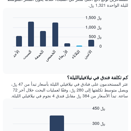
لليلة الواحدة 1,321 ﷼.
1,500 ﷼
Bar
Chart
1,000 ﷼
graphic.
chart
with
500 ﷼
7
bars.
0
الاثنين
الخميس
الأحد
الأربعاء
السبت
الثلاثاء
الجمعة
يعرض
المخطط
End
of
التالي
interactive
متوسط
chart
سعر
كم تكلفة فندق في نيلافيليالليلة؟
غرفة
عثر المستخدمون على فنادق في نيلافيلي الليلة بأسعار تبدأ من 47 ﷼،
كل
ويصل متوسط تكلفتها إلى 280 ﷼، وفقًا لعمليات البحث خلال آخر 72
يوم
ساعة. تبدأ الأسعار من 384 ﷼ مقابل فندق 4 نجوم في نيلافيلي الليلة.
في
الأسبوع
450 ﷼
يتضمن
Bar
المخطط
Chart
graphic.
chart
1
300 ﷼
with
محور
3