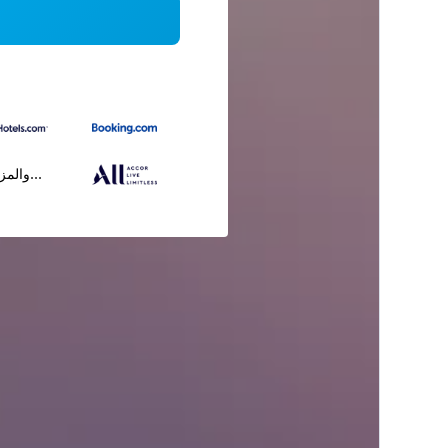
...والمز