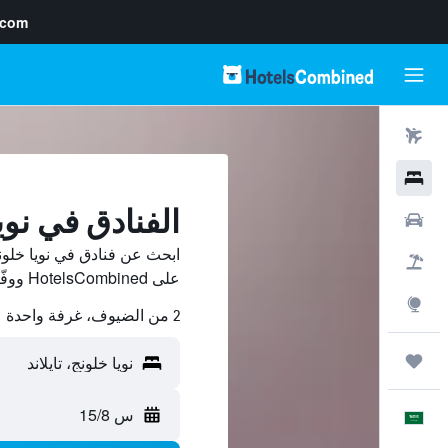
.com
رحلات طيران
فنادق
الفنادق في نوي
سيارات
ابحث عن فنادق في نويا خلون
حزم العروض
على HotelsCombined ووفّر.
استكشاف
2 من الضيوف، غرفة واحدة
رحلات
س 15/8
العَرَبِيَّة