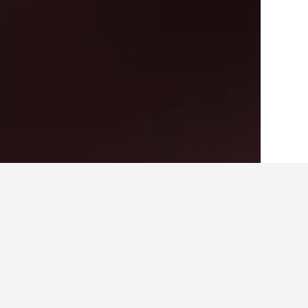
الصفحة الرئيسية
تايلاند
73,743
جنوب تايلاند
أفكار للسفر حول ال
استخدم نصائح HotelsCombined التي تدعمها البيانات لمساعدتك في العثور على فندقك التالي في نويا خلونج.