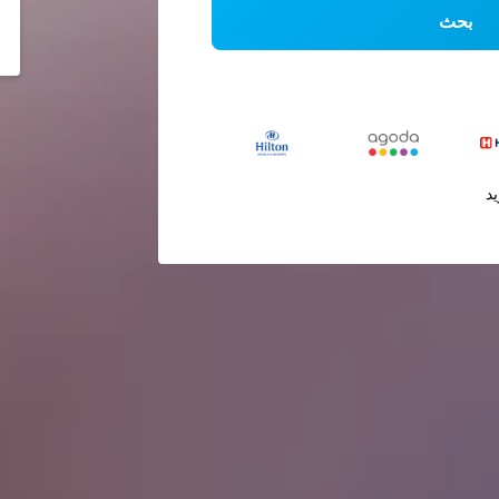
بحث
يد