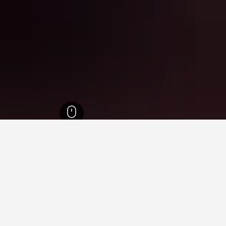
28,525
محافظة كرابي
3,394
نويا خلونج
8
فنادقفي نويا خلونج