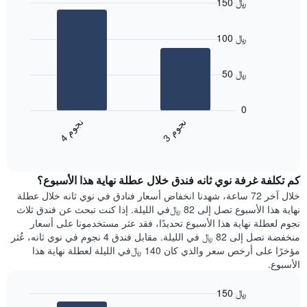
150 ﷼
Bar
Chart
graphic.
chart
100 ﷼
with
2
bars.
50 ﷼
يعرض
المخطط
0
التالي
ن
م
ن
م
متوسط
3
ج
و
4
ج
و
End
سعر
of
الغرفة
interactive
هذه
chart
كم تكلفة غرفة نوي ثانه فندق خلال عطلة نهاية هذا الأسبوع؟
الليلة
الذي
خلال آخر 72 ساعة، شهدنا انخفاض أسعار فنادق في نوي ثانه خلال عطلة
عُثر
نهاية هذا الأسبوع تصل إلى 82 ﷼في الليلة. إذا كنت تبحث عن فندق ثلاث
عليه
نجوم لعطلة نهاية هذا الأسبوع تحديدًا، فقد عثر مستخدمونا على أسعار
خلال
منخفضة تصل إلى 82 ﷼ في الليلة. مقابل فندق 4 نجوم في نوي ثانه، عُثر
آخر
مؤخرًا على أرخص سعر والذي كان 140 ﷼في الليلة لعطلة نهاية هذا
3
الأسبوع.
أيام
مع
150 ﷼
التصنيف