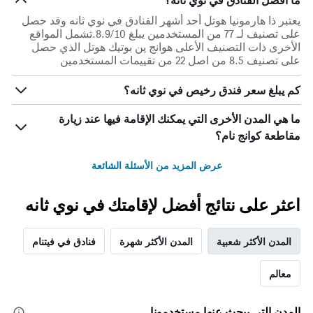
ما أفضل الفنادق في نوي ثانه؟
الذي
التصنيف
يعتبر ذا هارمونيا هوتل أحد أشهر الفنادق في نوي ثانه وقد حصل
عُثر
حسب
على تصنيف لـ 77 من المستخدمين يبلغ 8.9/10.تشمل المواقع
عليه
النجوم
الأخرى ذات التصنيف الأعلى هوانج ين بوتيك هوتل الذي حصل
خلال
يتضمن
على تصنيف 8.5 من اصل 22 من تقييمات المستخدمين
آخر
المخطط
3
1
أيام
كم يبلغ سعر فندق رخيص في نوي ثانه؟
محور
X
ما هي المدن الأخرى التي يمكنك الإقامة فيها عند زيارة
الذي
يعرض
مقاطعة كوانج نام؟
فئات
الفنادق
عرض المزيد من الأسئلة الشائعة
بالنجوم.
يتضمن
المخطط
اعثر على نتائج أفضل لإقامتك في نوي ثانه
1
محور
Y
المدن الأكثر شعبية
المدن الأكثر شهرة
فنادق في فيتنام
الذي
يعرض
معالم
متوسط
سعر
غرفة
المدن التي يبحث عنها مستخدمونا