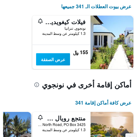
عرض بيوت العطلات الـ 341 جميعها
فيلات كيغويديني
نونجوي, تنزانيا
1.3 كيلومتر عن وسط المدينة
155 ﷼
عرض الصفقة
أماكن إقامة أخرى في نونجوي
عرض كافة أماكن إقامة 341
منتجع رويال زنجبار بيتش
Nungwi North Road, PO Box 3425, نونجوي, تنزانيا
1.3 كيلومتر عن وسط المدينة