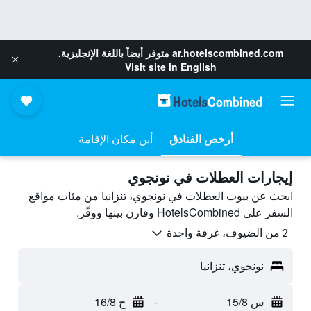
ar.hotelscombined.com
متوفر أيضاً باللغة الإنجليزية.
Visit site in English
أرخص الفنادق
أين مكان الإقامة
إيجارات العطلات في نونجوي
ابحث عن بيوت العطلات في نونجوي، تنزانيا من مئات مواقع
السفر على HotelsCombined وقارن بينها ووفّر.
2 من الضيوف، غرفة واحدة
نونجوي، تنزانيا
س 15/8
-
ح 16/8