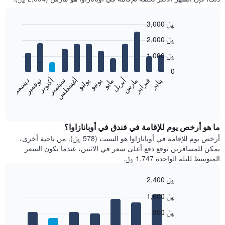
3,000 ﷼
Bar
Chart
2,000 ﷼
graphic.
chart
with
1,000 ﷼
12
bars.
0
فبراير
مايو
أغسطس
نوفمبر
يناير
أبريل
يوليو
أكتوبر
مارس
يونيو
سبتمبر
ديسمبر
يعرض
المخطط
End
of
التالي
interactive
متوسط
chart
سعر
ما هو أرخص يوم للإقامة في فندق في أوبانازاوا؟
غرفة
أرخص يوم للإقامة في أوبانازاوا هو السبت (578 ﷼). من ناحية أخرى،
كل
يمكن للمسافرين توقع دفع أعلى سعر في الاثنين، عندما يكون السعر
شهر
المتوسط لليلة الواحدة 1,747 ﷼.
يتضمن
المخطط
2,400 ﷼
1
Bar
محور
Chart
1,600 ﷼
graphic.
chart
X
with
الذي
800 ﷼
7
يعرض
bars.