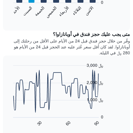
0
الشهور.
الاثنين
الخميس
الأحد
الأربعاء
السبت
الثلاثاء
الجمعة
يتضمن
يعرض
المخطط
المخطط
End
التالي
of
التالي
interactive
1
متوسط
chart
محور
سعر
متى يجب عليك حجز فندق في أوبانازاوا؟
Y
غرفة
وفّر من خلال حجز فندق قبل 24 من الأيام على الأقل من رحلتك إلى
الذي
كل
أوبانازاوا. لقد كان أقل سعر عُثر عليه عند الحجز قبل 24 من الأيام هو
يعرض
يوم
280 ﷼ في الليلة.
متوسط
في
سعر
الأسبوع
3,000 ﷼
غرفة
يتضمن
Line
المخطط
Chart
graphic.
chart
1
with
2,000 ﷼
محور
90
X
data
الذي
points.
1,000 ﷼
يعرض
أيام
يعرض
الأسبوع.
المخطط
0
يتضمن
التالي
60
90
30
المخطط
كيفية
End
of
التالي
تغير
interactive