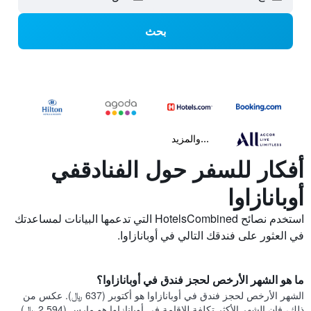
بحث
...والمزيد
أفكار للسفر حول الفنادقفي
أوبانازاوا
استخدم نصائح HotelsCombined التي تدعمها البيانات لمساعدتك
في العثور على فندقك التالي في أوبانازاوا.
ما هو الشهر الأرخص لحجز فندق في أوبانازاوا؟
الشهر الأرخص لحجز فندق في أوبانازاوا هو أكتوبر (637 ﷼). عكس من
ذلك، فإن الشهر الأكثر تكلفة للإقامة في أوبانازاوا هو مارس (2,594 ﷼).