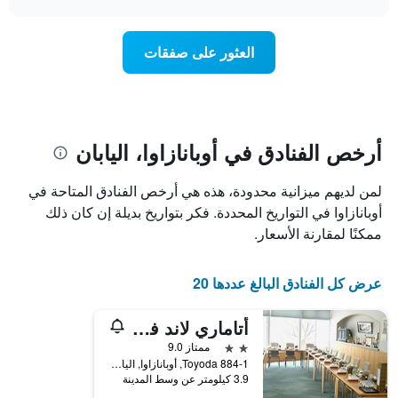
1
سعر
chart
محور
غرفة
Y
عند
العثور على صفقات
الذي
اقتراب
يعرض
تاريخ
متوسط
الإقامة
سعر
يتضمن
غرفة
المخطط
1
أرخص الفنادق في أوبانازاوا، اليابان
محور
X
لمن لديهم ميزانية محدودة، هذه هي أرخص الفنادق المتاحة في
الذي
يعرض
أوبانازاوا في التواريخ المحددة. فكر بتواريخ بديلة إن كان ذلك
عدد
ممكنًا لمقارنة الأسعار.
الأيام
قبل
الإقامة
عرض كل الفنادق البالغ عددها 20
يتضمن
المخطط
أتاماري لاند فوكابوري
التالي
1
2 نجمتين
ممتاز 9.0
محور
884-1 Toyoda, أوبانازاوا, اليابان
Y
3.9 كيلومتر عن وسط المدينة
الذي