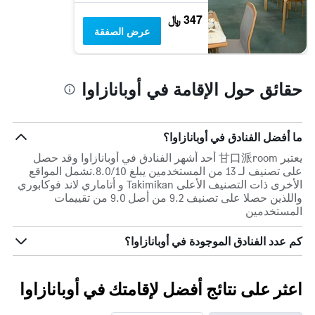
يعرض
347 ﷼
متوسط
عرض الصفقة
سعر
غرفة
حقائق حول الإقامة في أوبانازاوا
ما أفضل الفنادق في أوبانازاوا؟
يعتبر 甘口派room أحد أشهر الفنادق في أوبانازاوا وقد حصل
على تصنيف لـ 13 من المستخدمين يبلغ 8.0/10.تشمل المواقع
الأخرى ذات التصنيف الأعلى Takimikan و أتاماري لاند فوكابوري
واللذين حصلا على تصنيف 9.2 من أصل 9.0 من تقييمات
المستخدمين
كم عدد الفنادق الموجودة في أوبانازاوا؟
اعثر على نتائج أفضل لإقامتك في أوبانازاوا