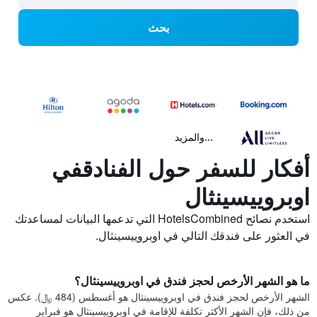
بحث
...والمزيد
أفكار للسفر حول الفنادقفي
اوبروييسينثال
استخدم نصائح HotelsCombined التي تدعمها البيانات لمساعدتك
في العثور على فندقك التالي في اوبروييسينثال.
ما هو الشهر الأرخص لحجز فندق في اوبروييسينثال؟
الشهر الأرخص لحجز فندق في اوبروييسينثال هو أغسطس (484 ﷼). عكس
من ذلك، فإن الشهر الأكثر تكلفة للإقامة في اوبروييسينثال هو فبراير