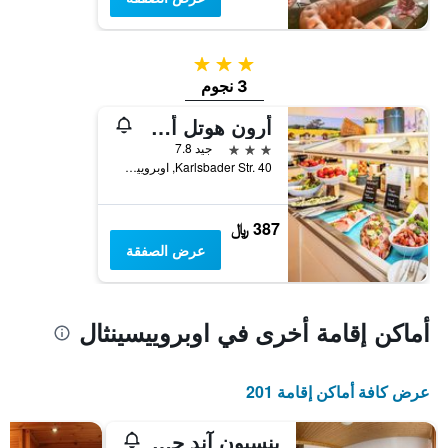
3 نجوم
3 نجوم
أرون هوتل أم فيشتتيلبرج
3 نجوم
جيد 7.8
Karlsbader Str. 40, اوبروييسينثال, سكسونيا, ألمانيا
387 ﷼
عرض الصفقة
أماكن إقامة أخرى في اوبروييسينثال
عرض كافة أماكن إقامة 201
بنسيون آند جاستشتاتيه آم روتن هامر