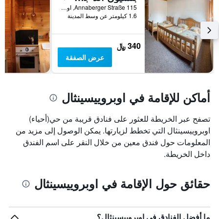
Annaberger Straße 115, اوبروييسينثال, سكسونيا, ألمانيا
1.6 كيلومتر عن وسط المدينة
340 ﷼
عرض الصفقة
أماكن للإقامة في اوبروييسينثال
تصفح عبر الخريطة للعثور على فنادق قريبة من حي(أحياء)
اوبروييسينثال التي تخطط لزيارتها. يمكن الوصول إلى مزيد من
المعلومات حول فندق معين من خلال النقر على اسم الفندق
داخل الخريطة.
حقائق حول الإقامة في اوبروييسينثال
ما أفضل الفنادق في اوبروييسينثال؟