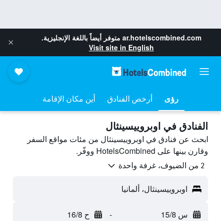
ar.hotelscombined.com
متوفر أيضاً باللغة الإنجليزية.
Visit site in English
رؤى
أرخص الفنادق
أين مكان الإقامة
الفنادق في اوبروييسينثال
ابحث عن فنادق في اوبروييسينثال من مئات مواقع السفر
وقارن بينها على HotelsCombined ووفّر.
2 من الضيوف، غرفة واحدة
اوبروييسينثال، ألمانيا
س 15/8
-
ح 16/8