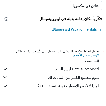
فنادق في سكسونيا
فكّر بأمكان إقامة بديلة في اوبروييسينثال
Vacation rentals in اوبروييسينثال
*
يحاول HotelsCombined بشكل دائم الحصول على الأسعار الدقيقة، ولكن
لا يمكن ضمان الأسعار
.
إليك السبب:
HotelsCombined ليس البائع
نقوم بتجميع الكثير من البيانات لك
لماذا لا تكون الأسعار دقيقة بنسبة 100٪؟