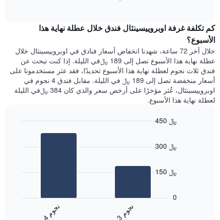
1
of
الغرفة
interactive
محور
هذه
chart
Y
كم تكلفة غرفة اوبروييسينثال فندق خلال عطلة نهاية هذا
الليلة
الذي
الذي
الأسبوع؟
يعرض
عُثر
خلال آخر 72 ساعة، شهدنا انخفاض أسعار فنادق في اوبروييسينثال خلال
متوسط
عليه
عطلة نهاية هذا الأسبوع تصل إلى 189 ﷼في الليلة. إذا كنت تبحث عن
سعر
خلال
فندق ثلاث نجوم لعطلة نهاية هذا الأسبوع تحديدًا، فقد عثر مستخدمونا على
غرفة
آخر
أسعار منخفضة تصل إلى 189 ﷼ في الليلة. مقابل فندق 4 نجوم في
3
اوبروييسينثال، عُثر مؤخرًا على أرخص سعر والذي كان 384 ﷼في الليلة
أيام
لعطلة نهاية هذا الأسبوع.
مع
التصنيف
450 ﷼
حسب
النجوم
Bar
Chart
graphic.
يتضمن
chart
300 ﷼
with
المخطط
2
1
bars.
محور
150 ﷼
X
يعرض
التي
المخطط
تعرض
0
التالي
فئات
ن
م
ن
م
متوسط
الفنادق
3
ج
و
4
ج
و
End
سعر