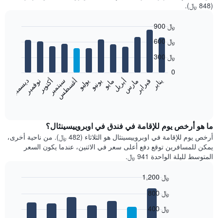
(848 ﷼).
900 ﷼
Bar
Chart
600 ﷼
graphic.
chart
with
300 ﷼
12
bars.
0
فبراير
مايو
أغسطس
نوفمبر
يناير
أبريل
يوليو
أكتوبر
مارس
يونيو
سبتمبر
ديسمبر
يعرض
المخطط
End
of
التالي
interactive
متوسط
chart
سعر
ما هو أرخص يوم للإقامة في فندق في اوبروييسينثال؟
غرفة
أرخص يوم للإقامة في اوبروييسينثال هو الثلاثاء (482 ﷼). من ناحية أخرى،
كل
يمكن للمسافرين توقع دفع أعلى سعر في الاثنين، عندما يكون السعر
شهر
المتوسط لليلة الواحدة 941 ﷼.
يتضمن
المخطط
1,200 ﷼
1
Bar
محور
Chart
800 ﷼
graphic.
chart
X
with
الذي
400 ﷼
7
يعرض