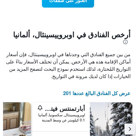
العثور على صفقات
يعرض
اقتراب
تاريخ
فئات
الإقامة
الفنادق
يتضمن
بالنجوم.
يتضمن
المخطط
1
المخطط
أرخص الفنادق في اوبروييسينثال، ألمانيا
1
محور
X
محور
Y
الذي
من بين جميع الفنادق التي وجدناها في اوبروييسينثال، فإن أسعار
الذي
يعرض
عدد
يعرض
أماكن الإقامة هذه هي الأرخص. يمكن أن تختلف الأسعار بناءً على
الأيام
متوسط
التواريخ المُختارة، لذلك استخدم نموذج البحث لتصفح المزيد من
قبل
سعر
الخيارات إذا كان لديك مرونة في التواريخ.
غرفة
الإقامة
في
يتضمن
عطلة
المخطط
عرض كل الفنادق البالغ عددها 201
نهاية
التالي
1
هذا
محور
الأسبوع
أبارتمنتس فيتشلبرجر بليك
Y
خلال
اوبروييسينثال, سكسونيا, ألمانيا
آخر
الذي
0.1 كيلومتر عن وسط المدينة
3
يعرض
أيام
متوسط
سعر