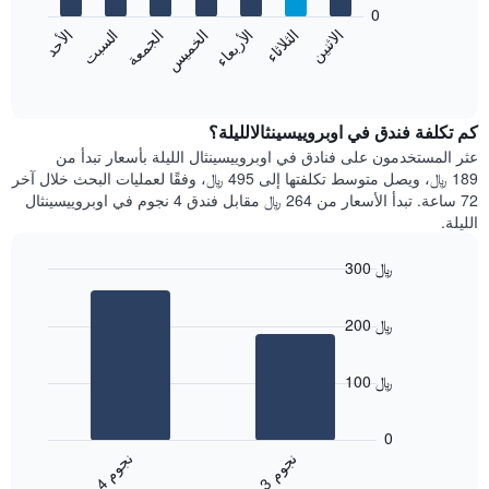
bars.
0
الشهور.
الاثنين
الخميس
الأحد
الأربعاء
السبت
الثلاثاء
الجمعة
يتضمن
يعرض
المخطط
المخطط
End
التالي
of
التالي
interactive
1
متوسط
chart
محور
سعر
كم تكلفة فندق في اوبروييسينثالالليلة؟
Y
غرفة
عثر المستخدمون على فنادق في اوبروييسينثال الليلة بأسعار تبدأ من
الذي
كل
189 ﷼، ويصل متوسط تكلفتها إلى 495 ﷼، وفقًا لعمليات البحث خلال آخر
يعرض
يوم
72 ساعة. تبدأ الأسعار من 264 ﷼ مقابل فندق 4 نجوم في اوبروييسينثال
متوسط
في
الليلة.
سعر
الأسبوع
غرفة
يتضمن
300 ﷼
المخطط
Bar
1
Chart
graphic.
chart
محور
200 ﷼
with
X
2
الذي
bars.
يعرض
100 ﷼
أيام
يعرض
الأسبوع.
المخطط
0
يتضمن
التالي
ن
م
ن
م
المخطط
متوسط
3
ج
و
4
ج
و
التالي
End
سعر