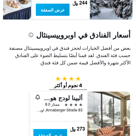
244 ﷼
غرفة
عرض الصفقة
أسعار الفنادق في اوبروييسينثال
بعض من أفضل الخيارات لحجز فندق في اوبروييسينثال مصنفة
حسب فئة الفندق. لقد قمنا أيضًا بتسليط الضوء على الفنادق
الأكثر شهرة والأفضل قيمة ضمن كل فئة فندق.
4 نجوم
4 نجوم أو أكثر
ألبينا لودج هوتل أوبيرفيسينثال
4 نجوم
ممتاز 8.0
Annaberger Straße 83, اوبروييسينثال, سكسونيا, ألمانيا
273 ﷼
عرض الصفقة