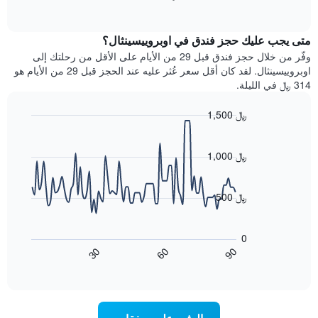
بالنجوم.
of
الغرفة
interactive
يتضمن
خلال
chart
المخطط
متى يجب عليك حجز فندق في اوبروييسينثال؟
عطلة
1
نهاية
وفّر من خلال حجز فندق قبل 29 من الأيام على الأقل من رحلتك إلى
محور
هذا
اوبروييسينثال. لقد كان أقل سعر عُثر عليه عند الحجز قبل 29 من الأيام هو
Y
الأسبوع
314 ﷼ في الليلة.
الذي
الذي
يعرض
عُثر
متوسط
1,500 ﷼
عليه
سعر
Line
Chart
خلال
الغرفة
graphic.
chart
آخر
هذه
with
1,000 ﷼
3
90
الليلة
أيام
data
الذي
points.
مع
عُثر
500 ﷼
التصنيف
عليه
حسب
يعرض
خلال
النجوم
المخطط
آخر
0
التالي
يتضمن
3
60
90
30
كيفية
المخطط
End
أيام
of
1
تغير
interactive
سعر
محور
chart
X
غرفة
عند
الذي