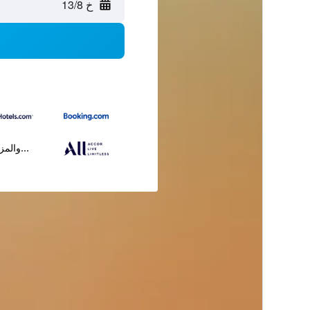
خ 13/8
...والمز