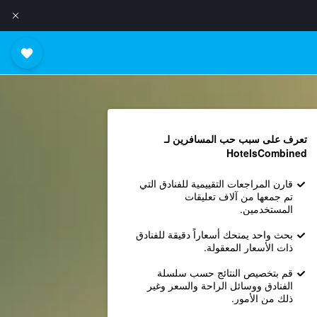
تعرف على سبب حب المسافرين لـ
HotelsCombined
قارن المراجعات التقييمية للفنادق التي
تم جمعها من آلاف تعليقات
المستخدمين.
بحث واحد يمنحك أسعاراً دقيقة للفنادق
ذات الأسعار المعقولة.
قم بتخصيص النتائج حسب سلسلة
الفنادق ووسائل الراحة والسعر وغير
ذلك من الأمور.