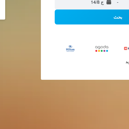
-
ج 14/8
بحث
يد