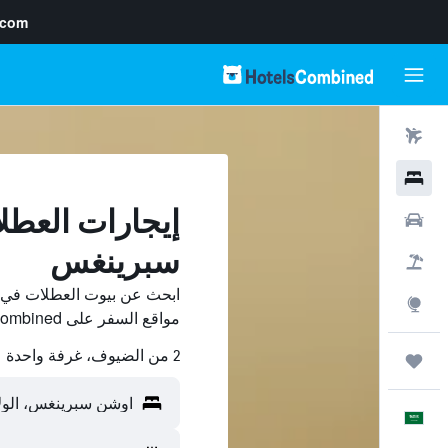
.com
رحلات طيران
فنادق
إيجارات العط
سيارات
سبرينغس
حزم العروض
ابحث عن بيوت العطلات في
استكشاف
مواقع السفر على HotelsCombined وقارن بينها ووفّر.
2 من الضيوف، غرفة واحدة
رحلات
العَرَبِيَّة