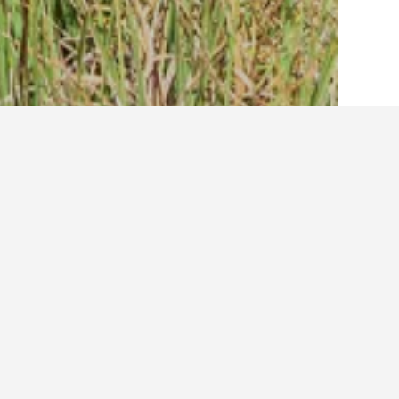
الصفحة الرئيسية
سريلانكا
33,900
محافظة ب
أماكن إقامة أخرى في a
عرض كافة أماكن إقامة 23
هام
2 نجمتين
97 Colombo Road, Ohiya, سريلانكا