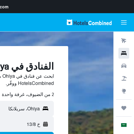
.com
رحلات طيران
فنادق
الفنادق في Ohiya
سيارات
اب
حزم العروض
HotelsCombined ووفّر.
استكشاف
2 من الضيوف، غرفة واحدة
رحلات
خ 13/8
العَرَبِيَّة