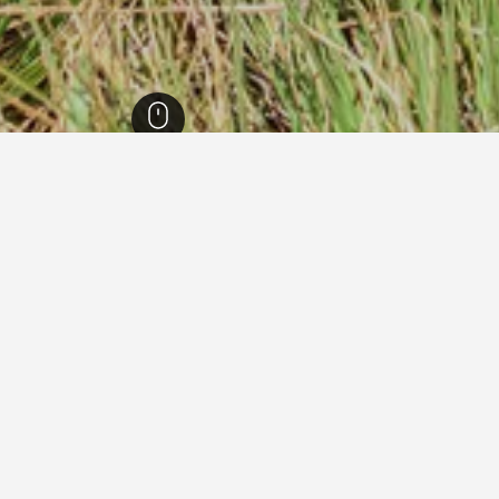
ادولا
3,892
Ohiya
23
Ohiy
ادي جيست
ممتاز 9.0