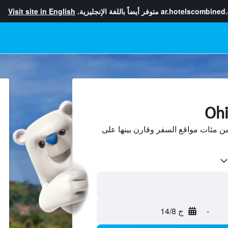
ar.hotelscombined
متوفر أيضاً باللغة الإنجليزية.
Visit site in English
حث عن فنادق في Ohiya من مئات مواقع السفر وقارن بينها على
-
ج 14/8