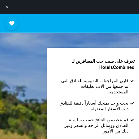
تعرف على سبب حب المسافرين لـ
HotelsCombined
قارن المراجعات التقييمية للفنادق التي
تم جمعها من آلاف تعليقات
المستخدمين.
بحث واحد يمنحك أسعاراً دقيقة للفنادق
ذات الأسعار المعقولة.
قم بتخصيص النتائج حسب سلسلة
الفنادق ووسائل الراحة والسعر وغير
ذلك من الأمور.