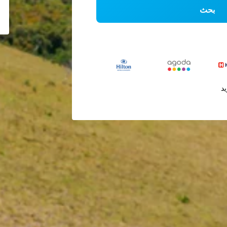
بحث
يد