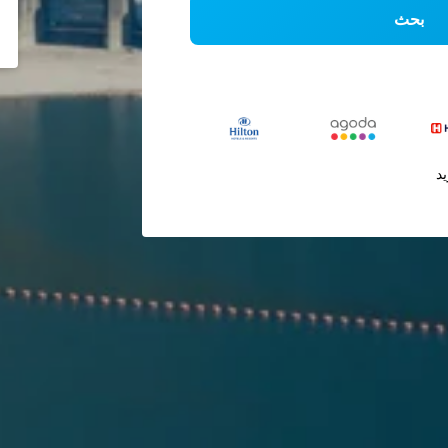
بحث
يد