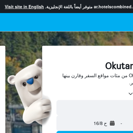
ar.hotelscombined
متوفر أيضاً باللغة الإنجليزية.
Visit site in English
ابحث عن فنادق في Okutama من مئات مواقع السفر وقارن بينها
-
ح 16/8