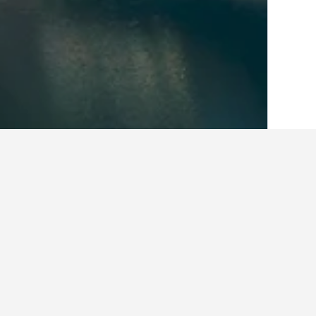
الصفحة الرئيسية
اليابان
95,498
ولاية طوكي
أرخص الفنادق في Okutama، اليابان
نموذج البحث لتصفح المزيد من الخيارات