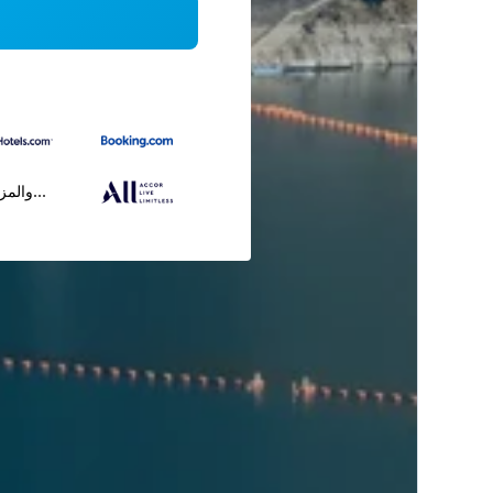
...والمز