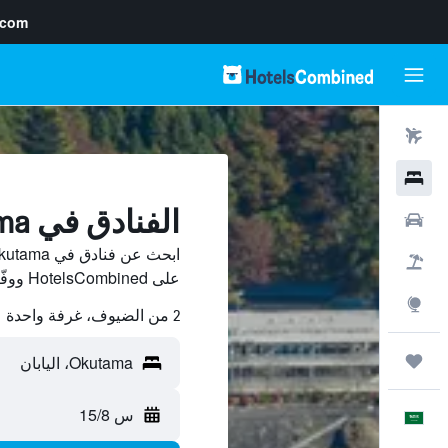
.com
رحلات طيران
فنادق
الفنادق في Okutama
سيارات
حزم العروض
على HotelsCombined ووفّر.
استكشاف
2 من الضيوف، غرفة واحدة
رحلات
س 15/8
العَرَبِيَّة