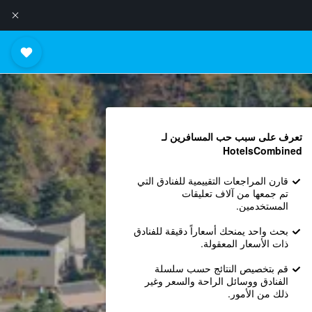
تعرف على سبب حب المسافرين لـ
HotelsCombined
قارن المراجعات التقييمية للفنادق التي
تم جمعها من آلاف تعليقات
المستخدمين.
بحث واحد يمنحك أسعاراً دقيقة للفنادق
ذات الأسعار المعقولة.
قم بتخصيص النتائج حسب سلسلة
الفنادق ووسائل الراحة والسعر وغير
ذلك من الأمور.