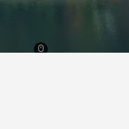
و
13,173
Okutama
18
من بين جميع الفنادق التي وجدناها في Okutama، فإن أسعار أماكن الإقامة هذه هي الأرخص
 إذا كان لديك مرونة في التواريخ.