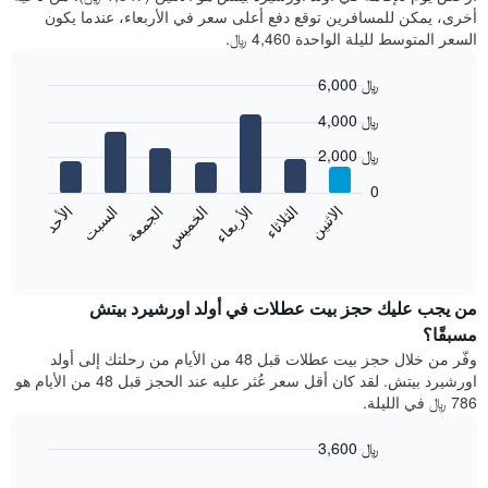
أخرى، يمكن للمسافرين توقع دفع أعلى سعر في الأربعاء، عندما يكون
السعر المتوسط لليلة الواحدة 4,460 ﷼.
6,000 ﷼
Bar
Chart
4,000 ﷼
graphic.
chart
with
2,000 ﷼
7
bars.
0
الاثنين
الخميس
الأحد
الأربعاء
السبت
الثلاثاء
الجمعة
يعرض
المخطط
End
of
التالي
interactive
متوسط
chart
سعر
من يجب عليك حجز بيت عطلات في أولد اورشيرد بيتش
غرفة
مسبقًا؟
كل
وفّر من خلال حجز بيت عطلات قبل 48 من الأيام من رحلتك إلى أولد
يوم
اورشيرد بيتش. لقد كان أقل سعر عُثر عليه عند الحجز قبل 48 من الأيام هو
في
786 ﷼ في الليلة.
الأسبوع
يتضمن
3,600 ﷼
المخطط
1
Line
Chart
graphic.