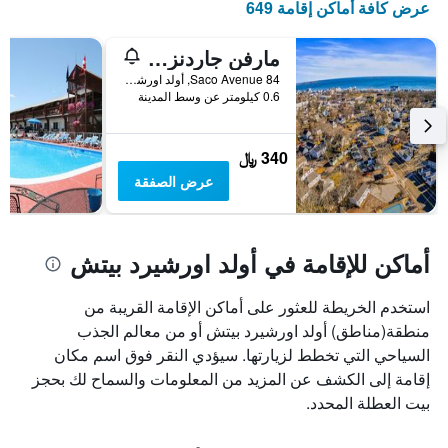
عرض كافة أماكن إقامة 649
مارفن جاردنز موتل
84 Saco Avenue, أولد اورشيرد بيتش, ME, الولايات المتحدة الأميريكية
0.6 كيلومتر عن وسط المدينة
340 ﷼
عرض الصفقة
أماكن للإقامة في أولد اورشيرد بيتش
استخدم الخريطة للعثور على أماكن الإقامة القريبة من
منطقة(مناطق) أولد اورشيرد بيتش أو من معالم الجذب
السياحي التي تخطط لزيارتها. سيؤدي النقر فوق اسم مكان
إقامة إلى الكشف عن المزيد من المعلومات والسماح لك بحجز
بيت العطلة المحدد.