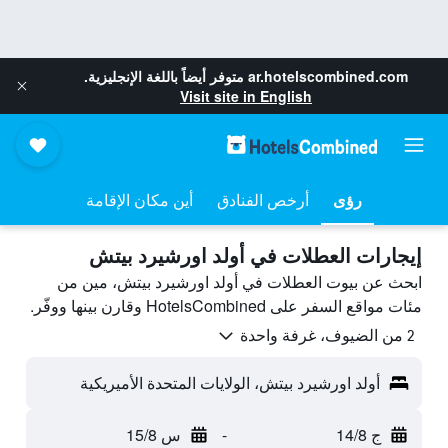
ar.hotelscombined.com
متوفر أيضاً باللغة الإنجليزية.
Visit site in English
رؤى
أرخص الفنادق
أين مكان الإقامة
إيجارات العطلات في أولد اورشيرد بيتش
ابحث عن بيوت العطلات في أولد اورشيرد بيتش، مين من
مئات مواقع السفر على HotelsCombined وقارن بينها ووفّر.
2 من الضيوف، غرفة واحدة
أولد اورشيرد بيتش، الولايات المتحدة الأميريكية
ج 14/8
-
س 15/8