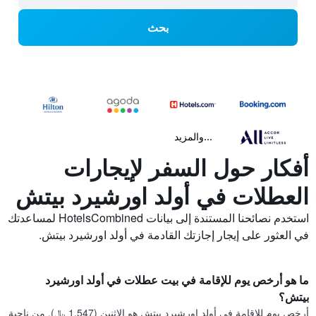
بحث
...والمزيد
أفكار حول السفر لإيجارات
العطلات في أولد اورشيرد بيتش
استخدم نصائحنا المستندة إلى بيانات HotelsCombined لمساعدتك
في العثور على إيجار إجازتك القادمة في أولد اورشيرد بيتش.
ما هو أرخص يوم للإقامة في بيت عطلات في أولد اورشيرد
بيتش؟
أرخص يوم للإقامة في أولد اورشيرد بيتش هو الاثنين (1,547 ﷼). من ناحية