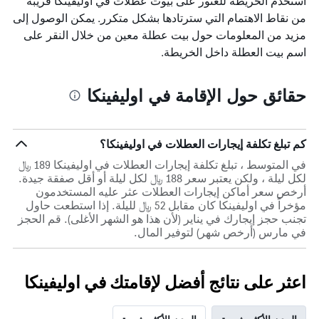
استخدم الخريطة للعثور على بيوت عطلات في اوليفينكا قريبة
X
الذي
من نقاط الاهتمام التي سترتادها بشكل متكرر. يمكن الوصول إلى
يعرض
مزيد من المعلومات حول بيت عطلة معين من خلال النقر على
أيام
اسم بيت العطلة داخل الخريطة.
الأسبوع.
يتضمن
المخطط
حقائق حول الإقامة في اوليفينكا
التالي
1
محور
Y
كم تبلغ تكلفة إيجارات العطلات في اوليفينكا؟
الذي
يعرض
في المتوسط ، تبلغ تكلفة إيجارات العطلات في اوليفينكا 189 ﷼
متوسط
لكل ليلة ، ولكن يعتبر سعر 188 ﷼ لكل ليلة أو أقل صفقة جيدة.
سعر
أرخص سعر أماكن إيجارات العطلات عثر عليه المستخدمون
غرفة
مؤخراً في اوليفينكا كان مقابل 52 ﷼ لليلة. إذا استطعت حاول
تجنب حجز إيجارك في يناير (لأن هذا هو الشهر الأغلى). قم الحجز
في مارس (أرخص شهر) لتوفير المال.
اعثر على نتائج أفضل لإقامتك في اوليفينكا