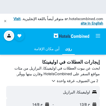
ar.hotelscombined.com
متوفر أيضاً باللغة الإنجليزية.
Visit
site in English
رؤى
أين مكان الإقامة
إيجارات العطلات في اوليفينكا
ابحث عن بيوت العطلات في اوليفينكا، البرازيل من مئات
مواقع السفر على HotelsCombined وقارن بينها ووفّر.
2 من الضيوف، غرفة واحدة
اوليفينكا، البرازيل
خ 13/8
-
ج 14/8