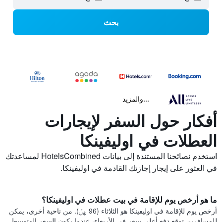
بحث
...والمزيد
أفكار حول السفر لإيجارات
العطلات في اوليفينكا
استخدم نصائحنا المستندة إلى بيانات HotelsCombined لمساعدتك
في العثور على إيجار إجازتك القادمة في اوليفينكا.
ما هو أرخص يوم للإقامة في بيت عطلات في اوليفينكا؟
أرخص يوم للإقامة في اوليفينكا هو الثلاثاء (96 ﷼). من ناحية أخرى، يمكن
للمسافرين توقع دفع أعلى سعر في الأربعاء، عندما يكون السعر المتوسط