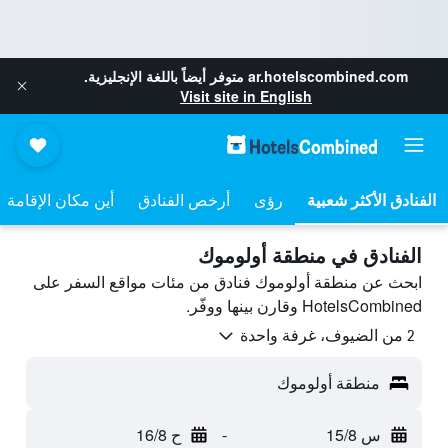
ar.hotelscombined.com
متوفر أيضاً باللغة الإنجليزية.
Visit site in English
رؤى
أرخص الفنادق
أين مكان الإقامة
الفنادق في منطقة أولوموك
ابحث عن منطقة أولوموك فنادق من مئات مواقع السفر على
HotelsCombined وقارن بينها ووفّر.
2 من الضيوف، غرفة واحدة
منطقة أولوموك
س 15/8
-
ح 16/8