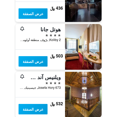
436 ﷼
عرض الصفقة
هوتل جانا
4 نجوم
Koliby 2, برّوف, منطقة أولوموك, جمهورية التشيك
503 ﷼
عرض الصفقة
ويلنيس آند سبا هوتل فيلا ريجنهارت
4 نجوم
Josefa Hory 673, جيسينيك, منطقة أولوموك, جمهورية التشيك
532 ﷼
عرض الصفقة