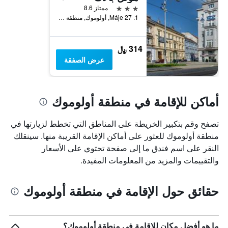
3 نجوم
ممتاز 8.6
1. Máje 27, أولوموك, منطقة أولوموك, جمهورية التشيك
314 ﷼
عرض الصفقة
أماكن للإقامة في منطقة أولوموك
تصفح وقم بتكبير الخريطة على المناطق التي تخطط لزيارتها في
منطقة أولوموك للعثور على أماكن الإقامة القريبة منها. سينقلك
النقر على اسم فندق ما إلى صفحة تحتوي على الأسعار
والتقييمات والمزيد من المعلومات المفيدة.
حقائق حول الإقامة في منطقة أولوموك
ما هو أفضل مكان للإقامة في منطقة أولوموك؟