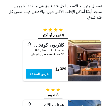
تفصيل متوسط الأسعار لكل فئة فندق في منطقة أولوموك.
ستجد أيضًا أماكن الإقامة الأكثر شهرة والأفضل قيمة ضمن كل
فئة فندق.
4 نجوم
4 نجوم أو أكثر
كلاريون كونجريس هوتل أولوموك
4 نجوم
ممتاز 8.7
Jeremenkova 36, أولوموك, منطقة أولوموك, جمهورية التشيك
329 ﷼
عرض الصفقة
3 نجوم
3 نجوم
هوتل بالاك