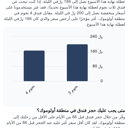
عطلة نهاية هذا الأسبوع تصل إلى 166 ﷼في الليلة. إذا كنت تبحث عن
سعر
خلال
فندق ثلاث نجوم لعطلة نهاية هذا الأسبوع تحديدًا، فقد عثر مستخدمونا على
غرفة
آخر
أسعار منخفضة تصل إلى 200 ﷼ في الليلة. مقابل فندق 4 نجوم في
3
منطقة أولوموك، عُثر مؤخرًا على أرخص سعر والذي كان 166 ﷼في الليلة
أيام
لعطلة نهاية هذا الأسبوع.
مع
التصنيف
240 ﷼
حسب
النجوم
Bar
Chart
graphic.
يتضمن
chart
160 ﷼
with
المخطط
2
1
bars.
محور
80 ﷼
X
يعرض
التي
المخطط
تعرض
0
التالي
فئات
ن
م
ن
م
متوسط
الفنادق
3
ج
و
4
ج
و
End
سعر
بالنجوم.
of
الغرفة
interactive
يتضمن
خلال
chart
المخطط
متى يجب عليك حجز فندق في منطقة أولوموك؟
عطلة
1
نهاية
وفّر من خلال حجز فندق قبل 86 من الأيام على الأقل من رحلتك إلى
محور
هذا
منطقة أولوموك. لقد كان أقل سعر عُثر عليه عند الحجز قبل 86 من الأيام
Y
الأسبوع