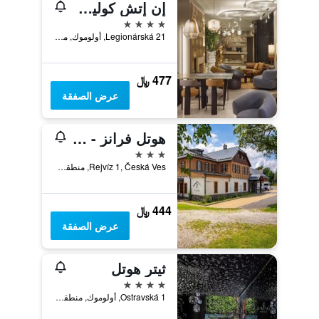
إن إتش كوليكشن أولوموك كونجرس
4 نجوم
Legionárská 21, أولوموك, منطقة أولوموك, جمهورية التشيك
477 ﷼
عرض الصفقة
هوتل فرانز - ريجفيز
3 نجوم
Rejvíz 1, Česká Ves, منطقة أولوموك, جمهورية التشيك
444 ﷼
عرض الصفقة
ثيتر هوتل
4 نجوم
Ostravská 1, أولوموك, منطقة أولوموك, جمهورية التشيك