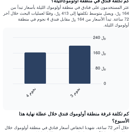
كم تكلفة فندق في منطقة أولوموكالليلة؟
Y
غرفة
عثر المستخدمون على فنادق في منطقة أولوموك الليلة بأسعار تبدأ من
الذي
كل
164 ﷼، ويصل متوسط تكلفتها إلى 413 ﷼، وفقًا لعمليات البحث خلال آخر
يعرض
يوم
72 ساعة. تبدأ الأسعار من 164 ﷼ مقابل فندق 4 نجوم في منطقة
متوسط
في
أولوموك الليلة.
سعر
الأسبوع
غرفة
يتضمن
240 ﷼
المخطط
Bar
1
Chart
graphic.
chart
محور
160 ﷼
with
X
2
الذي
bars.
يعرض
80 ﷼
أيام
يعرض
الأسبوع.
المخطط
0
يتضمن
التالي
ن
م
ن
م
المخطط
متوسط
3
ج
و
4
ج
و
التالي
End
سعر
1
of
الغرفة
interactive
محور
هذه
chart
Y
كم تكلفة غرفة منطقة أولوموك فندق خلال عطلة نهاية هذا
الليلة
الذي
الذي
الأسبوع؟
يعرض
عُثر
خلال آخر 72 ساعة، شهدنا انخفاض أسعار فنادق في منطقة أولوموك خلال
متوسط
عليه