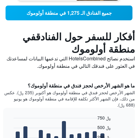
جميع الفنادق الـ 1,275 في منطقة أولوموك
أفكار للسفر حول الفنادقفي
منطقة أولوموك
استخدم نصائح HotelsCombined التي تدعمها البيانات لمساعدتك
في العثور على فندقك التالي في منطقة أولوموك.
ما هو الشهر الأرخص لحجز فندق في منطقة أولوموك؟
الشهر الأرخص لحجز فندق في منطقة أولوموك هو أكتوبر (235 ﷼). عكس
من ذلك، فإن الشهر الأكثر تكلفة للإقامة في منطقة أولوموك هو يونيو
(688 ﷼).
750 ﷼
Bar
Chart
500 ﷼
graphic.
chart
with
250 ﷼