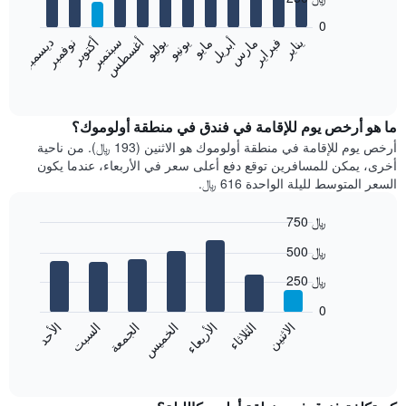
12
bars.
0
فبراير
مايو
أغسطس
نوفمبر
يناير
أبريل
يوليو
أكتوبر
مارس
يونيو
سبتمبر
ديسمبر
يعرض
المخطط
End
of
التالي
interactive
متوسط
chart
سعر
ما هو أرخص يوم للإقامة في فندق في منطقة أولوموك؟
غرفة
أرخص يوم للإقامة في منطقة أولوموك هو الاثنين (193 ﷼). من ناحية
كل
أخرى، يمكن للمسافرين توقع دفع أعلى سعر في الأربعاء، عندما يكون
شهر
السعر المتوسط لليلة الواحدة 616 ﷼.
يتضمن
المخطط
750 ﷼
1
Bar
محور
Chart
500 ﷼
graphic.
chart
X
with
الذي
250 ﷼
7
يعرض
bars.
0
الشهور.
الاثنين
الثلاثاء
الأربعاء
الخميس
الجمعة
السبت
الأحد
يتضمن
يعرض
المخطط
المخطط
End
التالي
of
التالي
interactive
1
متوسط
chart
محور
سعر