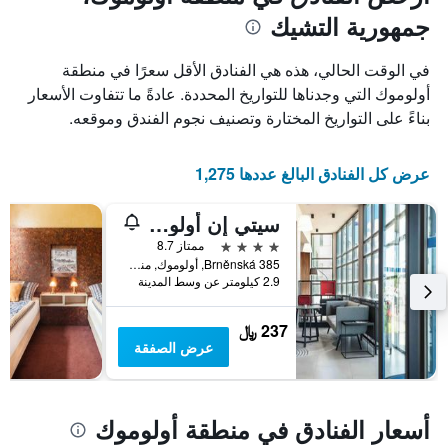
1
محور
جمهورية التشيك
X
محور
Y
الذي
الذي
يعرض
في الوقت الحالي، هذه هي الفنادق الأقل سعرًا في منطقة
عدد
يعرض
أولوموك التي وجدناها للتواريخ المحددة. عادةً ما تتفاوت الأسعار
الأيام
متوسط
بناءً على التواريخ المختارة وتصنيف نجوم الفندق وموقعه.
قبل
سعر
غرفة
الإقامة
في
يتضمن
عرض كل الفنادق البالغ عددها 1,275
عطلة
المخطط
نهاية
التالي
1
هذا
سيتي إن أولوموك
محور
الأسبوع
4 نجوم
ممتاز 8.7
Y
خلال
Brněnská 385, أولوموك, منطقة أولوموك, جمهورية التشيك
آخر
الذي
2.9 كيلومتر عن وسط المدينة
3
يعرض
أيام
متوسط
سعر
237 ﷼
غرفة
عرض الصفقة
أسعار الفنادق في منطقة أولوموك