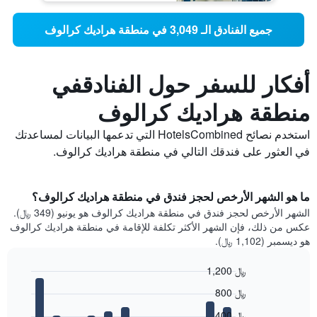
جميع الفنادق الـ 3,049 في منطقة هراديك كرالوف
أفكار للسفر حول الفنادقفي
منطقة هراديك كرالوف
استخدم نصائح HotelsCombined التي تدعمها البيانات لمساعدتك
في العثور على فندقك التالي في منطقة هراديك كرالوف.
ما هو الشهر الأرخص لحجز فندق في منطقة هراديك كرالوف؟
الشهر الأرخص لحجز فندق في منطقة هراديك كرالوف هو يونيو (349 ﷼).
عكس من ذلك، فإن الشهر الأكثر تكلفة للإقامة في منطقة هراديك كرالوف
هو ديسمبر (1,102 ﷼).
1,200 ﷼
Bar
Chart
800 ﷼
graphic.
chart
with
400 ﷼