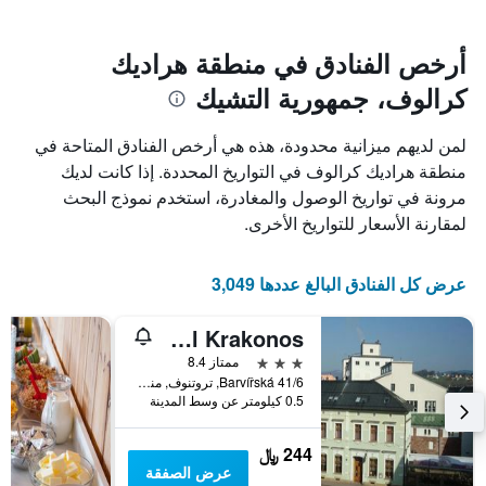
سعر
يتضمن
غرفة
المخطط
1
أرخص الفنادق في منطقة هراديك
محور
كرالوف، جمهورية التشيك
X
الذي
يعرض
لمن لديهم ميزانية محدودة، هذه هي أرخص الفنادق المتاحة في
عدد
منطقة هراديك كرالوف في التواريخ المحددة. إذا كانت لديك
الأيام
مرونة في تواريخ الوصول والمغادرة، استخدم نموذج البحث
قبل
الإقامة
لمقارنة الأسعار للتواريخ الأخرى.
يتضمن
المخطط
التالي
عرض كل الفنادق البالغ عددها 3,049
1
محور
Hotel Krakonos
Y
الذي
3 نجوم
ممتاز 8.4
يعرض
Barvířská 41/6, تروتنوف, منطقة هراديك كرالوف, جمهورية التشيك
0.5 كيلومتر عن وسط المدينة
متوسط
سعر
غرفة
244 ﷼
عرض الصفقة