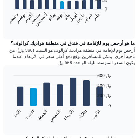
12
bars.
0
فبراير
مايو
أغسطس
نوفمبر
يناير
أبريل
يوليو
أكتوبر
مارس
يونيو
سبتمبر
ديسمبر
يعرض
المخطط
End
of
التالي
interactive
متوسط
chart
سعر
ما هو أرخص يوم للإقامة في فندق في منطقة هراديك كرالوف؟
غرفة
أرخص يوم للإقامة في منطقة هراديك كرالوف هو السبت (366 ﷼). من
كل
ناحية أخرى، يمكن للمسافرين توقع دفع أعلى سعر في الأربعاء، عندما
شهر
يكون السعر المتوسط لليلة الواحدة 568 ﷼.
يتضمن
المخطط
600 ﷼
1
Bar
محور
Chart
400 ﷼
graphic.
chart
X
with
الذي
200 ﷼
7
يعرض
bars.
0
الشهور.
الاثنين
الثلاثاء
الأربعاء
الخميس
الجمعة
السبت
الأحد
يتضمن
يعرض
المخطط
المخطط
End
التالي
of
التالي
interactive
1
متوسط
chart
محور
سعر