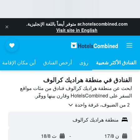
ar.hotelscombined.com
متوفر أيضاً باللغة الإنجليزية.
Visit site in English
رؤى
أرخص الفنادق
أين مكان الإقامة
الفنادق في منطقة هراديك كرالوف
ابحث عن منطقة هراديك كرالوف فنادق من مئات مواقع
السفر على HotelsCombined وقارن بينها ووفّر.
2 من الضيوف، غرفة واحدة
منطقة هراديك كرالوف
ن 17/8
-
ث 18/8