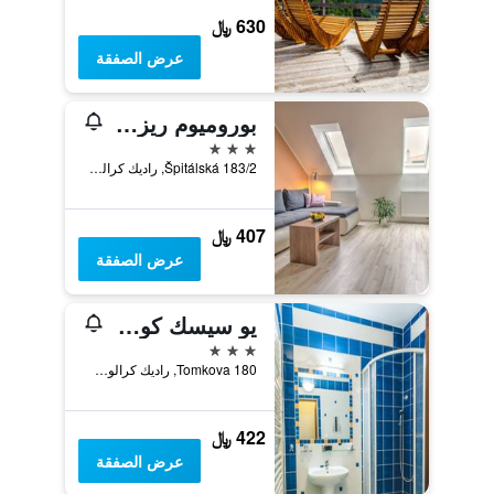
630 ﷼
عرض الصفقة
بوروميوم ريزيدنس
3 نجوم
Špitálská 183/2, راديك كرالوف, منطقة هراديك كرالوف, جمهورية التشيك
407 ﷼
عرض الصفقة
يو سيسك كوروني
3 نجوم
Tomkova 180, راديك كرالوف, منطقة هراديك كرالوف, جمهورية التشيك
422 ﷼
عرض الصفقة