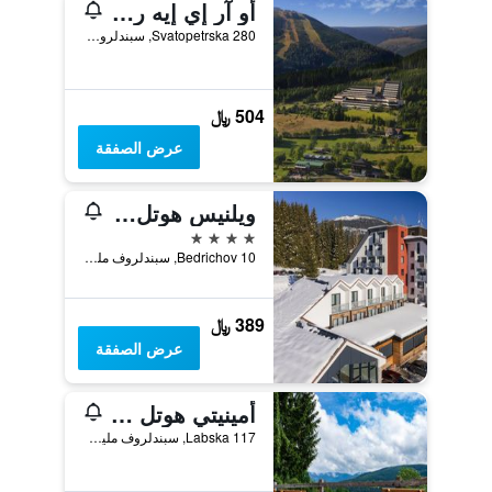
أو آر إي إيه ريزورت أورال شبيندلروف ملين
Svatopetrska 280, سبندلروف ملين, منطقة هراديك كرالوف, جمهورية التشيك
504 ﷼
عرض الصفقة
ويلنيس هوتل أسترا
4 نجوم
Bedrichov 10, سبندلروف ملين, منطقة هراديك كرالوف, جمهورية التشيك
389 ﷼
عرض الصفقة
أمينيتي هوتل آند ريزورت سبيندلروف ملين
Labska 117, سبندلروف ملين, منطقة هراديك كرالوف, جمهورية التشيك