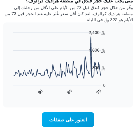
متى يجب عليك حجز فندق في منطقة هراديك كرالوف؟
Y
غرفة
وفّر من خلال حجز فندق قبل 73 من الأيام على الأقل من رحلتك إلى
الذي
كل
منطقة هراديك كرالوف. لقد كان أقل سعر عُثر عليه عند الحجز قبل 73 من
يعرض
يوم
الأيام هو 322 ﷼ في الليلة.
متوسط
في
سعر
الأسبوع
2,400 ﷼
غرفة
يتضمن
Line
المخطط
Chart
graphic.
chart
1
with
1,600 ﷼
محور
90
X
data
الذي
points.
800 ﷼
يعرض
أيام
يعرض
الأسبوع.
المخطط
0
يتضمن
التالي
60
90
30
المخطط
كيفية
End
of
التالي
تغير
interactive
1
سعر
chart
محور
غرفة
Y
عند
العثور على صفقات
الذي
اقتراب
يعرض
تاريخ
متوسط
الإقامة