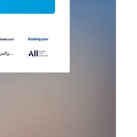
...والمز