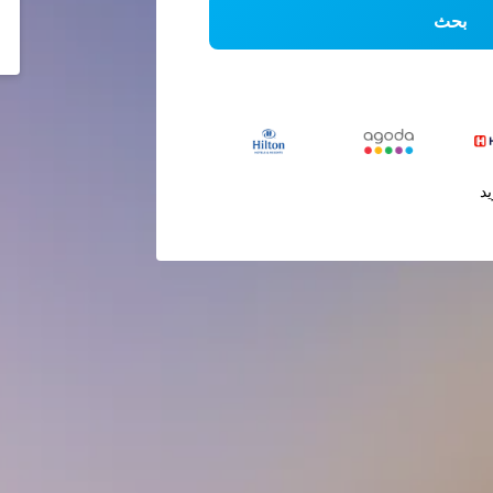
بحث
يد