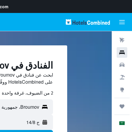
.com
رحلات طيران
فنادق
الفنادق في Broumov
سيارات
حزم العروض
على HotelsCombined ووفّر.
استكشاف
2 من الضيوف، غرفة واحدة
رحلات
ج 14/8
العَرَبِيَّة