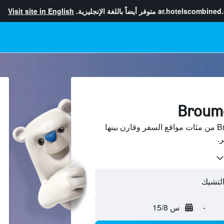
ar.hotelscombined
متوفر أيضاً باللغة الإنجليزية.
Visit site in English
ابحث عن فنادق في Broumov من مئات مواقع السفر وقارن بينها
-
س 15/8