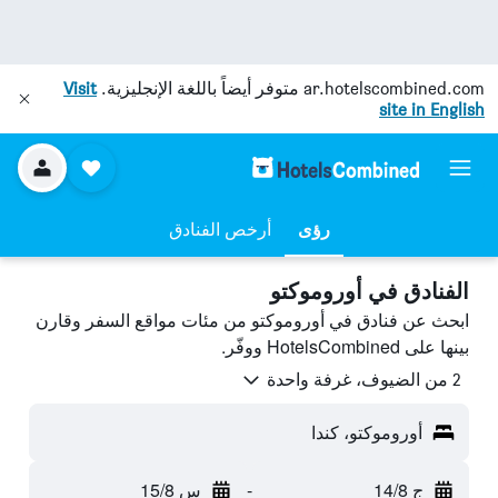
ar.hotelscombined.com
متوفر أيضاً باللغة الإنجليزية.
Visit
site in English
رؤى
أرخص الفنادق
الفنادق في أوروموكتو
ابحث عن فنادق في أوروموكتو من مئات مواقع السفر وقارن
بينها على HotelsCombined ووفّر.
2 من الضيوف، غرفة واحدة
أوروموكتو، كندا
ج 14/8
-
س 15/8