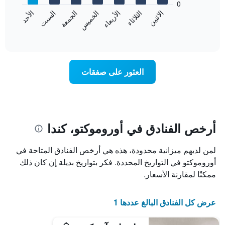
0
الشهور.
الاثنين
الثلاثاء
الأربعاء
الخميس
الجمعة
السبت
الأحد
يتضمن
يعرض
المخطط
المخطط
End
التالي
of
التالي
interactive
1
متوسط
chart
محور
سعر
Y
غرفة
العثور على صفقات
الذي
كل
يعرض
يوم
متوسط
في
سعر
الأسبوع
غرفة
يتضمن
المخطط
أرخص الفنادق في أوروموكتو، كندا
1
محور
لمن لديهم ميزانية محدودة، هذه هي أرخص الفنادق المتاحة في
X
الذي
أوروموكتو في التواريخ المحددة. فكر بتواريخ بديلة إن كان ذلك
يعرض
ممكنًا لمقارنة الأسعار.
أيام
الأسبوع.
يتضمن
عرض كل الفنادق البالغ عددها 1
المخطط
التالي