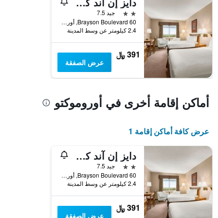
دايز إن آند كونفرنس سنتر باي ويندام أوروموكتو
1
محور
2 نجمتين
جيد 7.5
Y
60 Brayson Boulevard, أوروموكتو, NB, كندا
الذي
2.4 كيلومتر عن وسط المدينة
يعرض
متوسط
391 ﷼
سعر
عرض الصفقة
غرفة
أماكن إقامة أخرى في أوروموكتو
عرض كافة أماكن إقامة 1
دايز إن آند كونفرنس سنتر باي ويندام أوروموكتو
2 نجمتين
جيد 7.5
60 Brayson Boulevard, أوروموكتو, NB, كندا
2.4 كيلومتر عن وسط المدينة
391 ﷼
عرض الصفقة