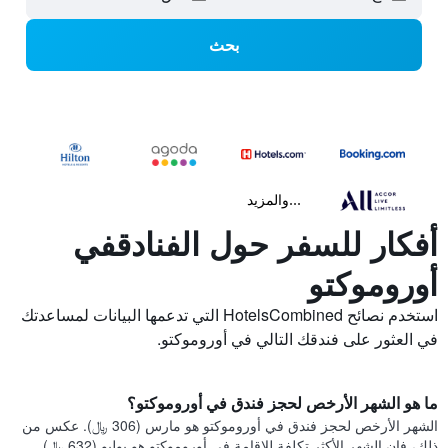
بحث
...والمزيد
أفكار للسفر حول الفنادقفي
أوروموكتو
استخدم نصائح HotelsCombined التي تدعمها البيانات لمساعدتك
في العثور على فندقك التالي في أوروموكتو.
ما هو الشهر الأرخص لحجز فندق في أوروموكتو؟
الشهر الأرخص لحجز فندق في أوروموكتو هو مارس (306 ﷼). عكس من
ذلك، فإن الشهر الأكثر تكلفة للإقامة في أوروموكتو هو يوليو (632 ﷼).