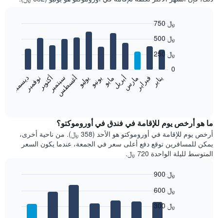
750 ﷼
Bar
Chart
500 ﷼
graphic.
chart
with
250 ﷼
12
bars.
0
فبراير
مايو
أغسطس
نوفمبر
يناير
أبريل
يوليو
أكتوبر
مارس
يونيو
سبتمبر
ديسمبر
يعرض
المخطط
End
of
التالي
interactive
متوسط
chart
سعر
ما هو أرخص يوم للإقامة في فندق في أوروموكتو؟
غرفة
أرخص يوم للإقامة في أوروموكتو هو الأحد (358 ﷼). من ناحية أخرى،
كل
يمكن للمسافرين توقع دفع أعلى سعر في الجمعة، عندما يكون السعر
شهر
المتوسط لليلة الواحدة 720 ﷼.
يتضمن
المخطط
900 ﷼
1
Bar
محور
Chart
600 ﷼
graphic.
chart
X
with
الذي
300 ﷼
7
يعرض
bars.