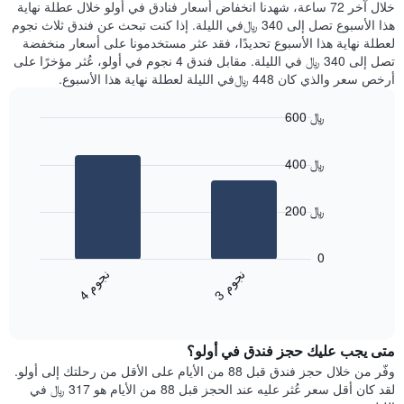
الذي
خلال آخر 72 ساعة، شهدنا انخفاض أسعار فنادق في أولو خلال عطلة نهاية
الذي
عُثر
هذا الأسبوع تصل إلى 340 ﷼في الليلة. إذا كنت تبحث عن فندق ثلاث نجوم
يعرض
عليه
لعطلة نهاية هذا الأسبوع تحديدًا، فقد عثر مستخدمونا على أسعار منخفضة
متوسط
خلال
تصل إلى 340 ﷼ في الليلة. مقابل فندق 4 نجوم في أولو، عُثر مؤخرًا على
سعر
آخر
أرخص سعر والذي كان 448 ﷼في الليلة لعطلة نهاية هذا الأسبوع.
غرفة
3
أيام
600 ﷼
مع
Bar
Chart
التصنيف
graphic.
chart
حسب
400 ﷼
with
النجوم
2
يتضمن
bars.
المخطط
200 ﷼
1
يعرض
محور
المخطط
0
X
التالي
ن
م
ن
م
التي
متوسط
3
ج
و
4
ج
و
تعرض
End
سعر
of
فئات
الغرفة
interactive
الفنادق
خلال
chart
بالنجوم.
متى يجب عليك حجز فندق في أولو؟
عطلة
يتضمن
نهاية
وفّر من خلال حجز فندق قبل 88 من الأيام على الأقل من رحلتك إلى أولو.
المخطط
هذا
لقد كان أقل سعر عُثر عليه عند الحجز قبل 88 من الأيام هو 317 ﷼ في
1
الأسبوع