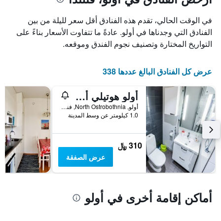
1
محور
X
محور
في الوقت الحالي، تقدم هذه الفنادق أقل سعر لليلة من بين
Y
الذي
الذي
يعرض
الفنادق التي وجدناها في أولو. عادةً ما تتفاوت الأسعار بناءً على
عدد
يعرض
التواريخ المختارة وتصنيف نجوم الفندق وموقعه.
الأيام
متوسط
قبل
سعر
غرفة
الإقامة
عرض كل الفنادق البالغ عددها 338
في
يتضمن
عطلة
المخطط
أولو هوتيلي أبارتمنتس
نهاية
التالي
1
هذا
أولو, North Ostrobothnia, فنلندا
محور
الأسبوع
1.0 كيلومتر عن وسط المدينة
Y
خلال
آخر
الذي
3
يعرض
310 ﷼
أيام
متوسط
عرض الصفقة
سعر
غرفة
أماكن إقامة أخرى في أولو