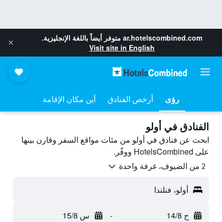
ar.hotelscombined.com
متوفر أيضاً باللغة الإنجليزية.
Visit site in English
رؤى
أرخص الفنادق
أين مكان الإقامة
الفنادق في أولو
ابحث عن فنادق في أولو من مئات مواقع السفر وقارن بينها
على HotelsCombined ووفّر.
2 من الضيوف، غرفة واحدة
أولو، فنلندا
ج 14/8
-
س 15/8