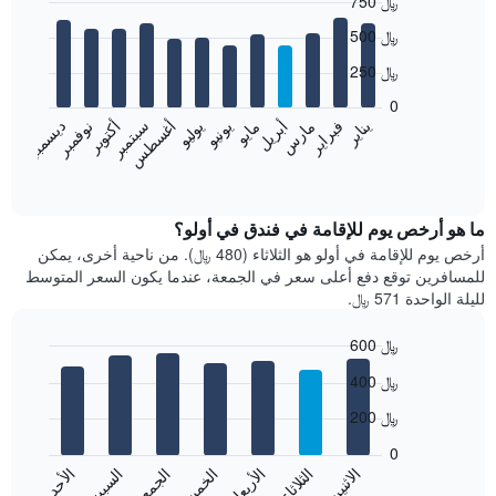
750 ﷼
Bar
Chart
500 ﷼
graphic.
chart
with
250 ﷼
12
bars.
0
نوفمبر
فبراير
مايو
أغسطس
يناير
أبريل
يوليو
أكتوبر
مارس
يونيو
سبتمبر
ديسمبر
يعرض
المخطط
End
of
التالي
interactive
متوسط
chart
سعر
ما هو أرخص يوم للإقامة في فندق في أولو؟
غرفة
أرخص يوم للإقامة في أولو هو الثلاثاء (480 ﷼). من ناحية أخرى، يمكن
كل
للمسافرين توقع دفع أعلى سعر في الجمعة، عندما يكون السعر المتوسط
شهر
لليلة الواحدة 571 ﷼.
يتضمن
المخطط
600 ﷼
1
Bar
محور
Chart
400 ﷼
graphic.
chart
X
with
الذي
200 ﷼
7
يعرض
bars.
0
الشهور.
الاثنين
الثلاثاء
الأربعاء
الخميس
الجمعة
السبت
الأحد
يتضمن
يعرض