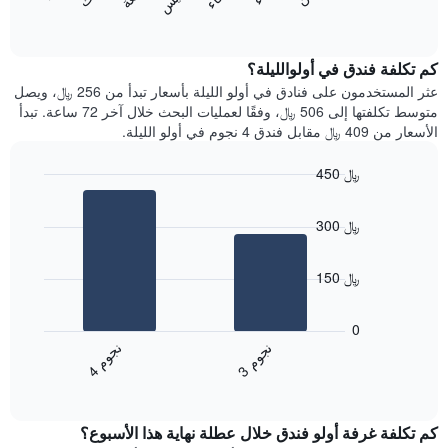
المخطط
المخطط
End
التالي
of
التالي
interactive
1
متوسط
chart
محور
سعر
كم تكلفة فندق في أولوالليلة؟
Y
غرفة
عثر المستخدمون على فنادق في أولو الليلة بأسعار تبدأ من 256 ﷼، ويصل
الذي
كل
متوسط تكلفتها إلى 506 ﷼، وفقًا لعمليات البحث خلال آخر 72 ساعة. تبدأ
يعرض
يوم
الأسعار من 409 ﷼ مقابل فندق 4 نجوم في أولو الليلة.
متوسط
في
سعر
الأسبوع
450 ﷼
غرفة
يتضمن
Bar
المخطط
Chart
graphic.
chart
1
300 ﷼
with
محور
2
X
bars.
الذي
150 ﷼
يعرض
يعرض
أيام
المخطط
0
الأسبوع.
التالي
ن
م
ن
م
يتضمن
متوسط
3
ج
و
4
ج
و
المخطط
End
سعر
of
التالي
الغرفة
interactive
1
هذه
chart
محور
كم تكلفة غرفة أولو فندق خلال عطلة نهاية هذا الأسبوع؟
الليلة
Y