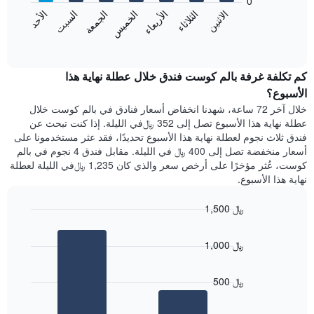
0
الشهور.
الاثنين
الثلاثاء
الأربعاء
الخميس
الجمعة
السبت
الأحد
يتضمن
يعرض
المخطط
المخطط
End
التالي
of
التالي
interactive
1
متوسط
chart
محور
سعر
كم تكلفة غرفة بالم كوست فندق خلال عطلة نهاية هذا
Y
غرفة
الأسبوع؟
الذي
كل
خلال آخر 72 ساعة، شهدنا انخفاض أسعار فنادق في بالم كوست خلال
يعرض
يوم
عطلة نهاية هذا الأسبوع تصل إلى 352 ﷼في الليلة. إذا كنت تبحث عن
متوسط
في
سعر
فندق ثلاث نجوم لعطلة نهاية هذا الأسبوع تحديدًا، فقد عثر مستخدمونا على
الأسبوع
غرفة
أسعار منخفضة تصل إلى 400 ﷼ في الليلة. مقابل فندق 4 نجوم في بالم
يتضمن
كوست، عُثر مؤخرًا على أرخص سعر والذي كان 1,235 ﷼في الليلة لعطلة
المخطط
نهاية هذا الأسبوع.
1
محور
X
1,500 ﷼
الذي
Bar
Chart
يعرض
graphic.
chart
1,000 ﷼
أيام
with
2
الأسبوع.
bars.
يتضمن
500 ﷼
المخطط
يعرض
التالي
المخطط
1