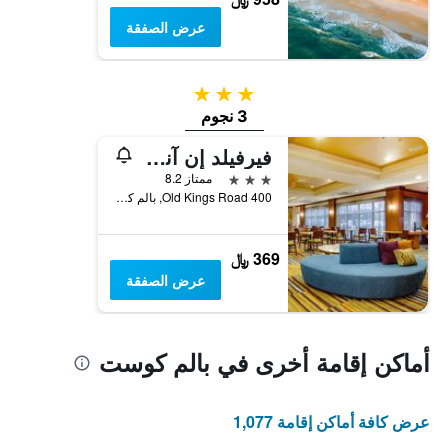
عرض الصفقة
3 نجوم
3 نجوم
فيرفيلد إن آند سويتس بالم كوست آ-95
3 نجوم
ممتاز 8.2
400 Old Kings Road, بالم كوست, FL, الولايات المتحدة الأميريكية
369 ﷼
عرض الصفقة
أماكن إقامة أخرى في بالم كوست
عرض كافة أماكن إقامة 1,077