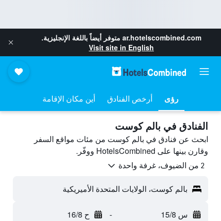
ar.hotelscombined.com
متوفر أيضاً باللغة الإنجليزية.
Visit site in English
رؤى
أرخص الفنادق
أين مكان الإقامة
الفنادق في بالم كوست
ابحث عن فنادق في بالم كوست من مئات مواقع السفر
وقارن بينها على HotelsCombined ووفّر.
2 من الضيوف، غرفة واحدة
بالم كوست، الولايات المتحدة الأميريكية
س 15/8
-
ح 16/8