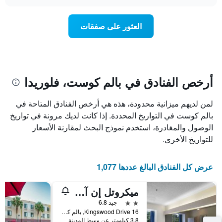
سعر
محور
chart
X
غرفة
عند
الذي
العثور على صفقات
يعرض
اقتراب
تاريخ
فئات
الإقامة
الفنادق
يتضمن
بالنجوم.
يتضمن
المخطط
1
المخطط
أرخص الفنادق في بالم كوست، فلوريدا
1
محور
X
محور
لمن لديهم ميزانية محدودة، هذه هي أرخص الفنادق المتاحة في
Y
الذي
الذي
يعرض
بالم كوست في التواريخ المحددة. إذا كانت لديك مرونة في تواريخ
عدد
يعرض
الوصول والمغادرة، استخدم نموذج البحث لمقارنة الأسعار
الأيام
متوسط
للتواريخ الأخرى.
قبل
سعر
غرفة
الإقامة
في
يتضمن
عرض كل الفنادق البالغ عددها 1,077
عطلة
المخطط
نهاية
التالي
ميكروتل إن آند سويتس باي ويندام بالم كوست آ-95
1
هذا
محور
الأسبوع
2 نجمتين
جيد 6.8
Y
خلال
16 Kingswood Drive, بالم كوست, FL, الولايات المتحدة الأميريكية
آخر
الذي
3.8 كيلومتر عن وسط المدينة