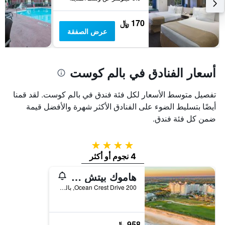
3
يعرض
أيام
متوسط
170 ﷼
سعر
عرض الصفقة
غرفة
أسعار الفنادق في بالم كوست
تفصيل متوسط الأسعار لكل فئة فندق في بالم كوست. لقد قمنا
أيضًا بتسليط الضوء على الفنادق الأكثر شهرة والأفضل قيمة
ضمن كل فئة فندق.
4 نجوم
4 نجوم أو أكثر
هاموك بيتش جولف ريزورت آند سبا
200 Ocean Crest Drive, بالم كوست, FL, الولايات المتحدة الأميريكية
958 ﷼