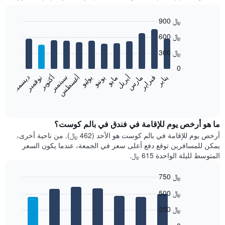
900 ﷼
Bar
Chart
600 ﷼
graphic.
chart
with
300 ﷼
12
bars.
0
فبراير
مايو
أغسطس
نوفمبر
يناير
أبريل
يوليو
أكتوبر
مارس
يونيو
سبتمبر
ديسمبر
يعرض
المخطط
End
of
التالي
interactive
متوسط
chart
سعر
ما هو أرخص يوم للإقامة في فندق في بالم كوست؟
غرفة
أرخص يوم للإقامة في بالم كوست هو الأحد (462 ﷼). من ناحية أخرى،
كل
يمكن للمسافرين توقع دفع أعلى سعر في الجمعة، عندما يكون السعر
شهر
المتوسط لليلة الواحدة 615 ﷼.
يتضمن
المخطط
750 ﷼
1
Bar
محور
Chart
500 ﷼
graphic.
chart
X
with
الذي
250 ﷼
7
يعرض
bars.