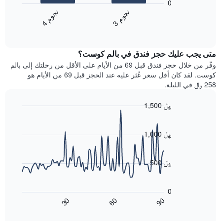
0
التالي
محور
ن
م
ن
م
متوسط
Y
3
ج
و
4
ج
و
End
سعر
الذي
of
الغرفة
يعرض
interactive
خلال
chart
متوسط
متى يجب عليك حجز فندق في بالم كوست؟
عطلة
سعر
نهاية
وفّر من خلال حجز فندق قبل 69 من الأيام على الأقل من رحلتك إلى بالم
غرفة
هذا
كوست. لقد كان أقل سعر عُثر عليه عند الحجز قبل 69 من الأيام هو
الأسبوع
258 ﷼ في الليلة.
الذي
عُثر
1,500 ﷼
عليه
Line
Chart
خلال
graphic.
chart
آخر
with
1,000 ﷼
3
90
أيام
data
points.
مع
500 ﷼
التصنيف
حسب
يعرض
النجوم
المخطط
0
التالي
يتضمن
60
90
30
كيفية
المخطط
End
of
1
تغير
interactive