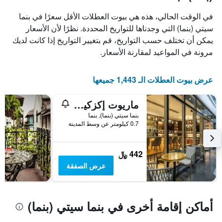
X
الذي
في الوقت الحالي، هذه هي بيوت العطلات الأقل سعرًا في بنما
يعرض
سيتي (بنما) التي وجدناها للتواريخ المحددة. نظرًا لأن الأسعار
أيام
يمكن أن تختلف حسب التواريخ، قم بتغيير التواريخ إذا كانت لديك
الأسبوع.
يتضمن
مرونة في المواعيد لمقارنة الأسعار.
المخطط
التالي
1
عرض بيوت العطلات الـ 1,443 جميعها
محور
Y
ماريوت إكزكيوتف أبارتمنتس بنما سيتي
الذي
يعرض
بنما سيتي (بنما), بنما
0.7 كيلومتر عن وسط المدينة
متوسط
سعر
غرفة
442 ﷼
عرض الصفقة
أماكن إقامة أخرى في بنما سيتي (بنما)