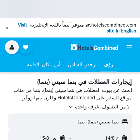
ar.hotelscombined.com
متوفر أيضاً باللغة الإنجليزية.
Visit
site in English
رؤى
أرخص الفنادق
أين مكان الإقامة
إيجارات العطلات في بنما سيتي (بنما)
ابحث عن بيوت العطلات في بنما سيتي (بنما)، بنما من مئات
مواقع السفر على HotelsCombined وقارن بينها ووفّر.
2 من الضيوف، غرفة واحدة
بنما سيتي (بنما)، بنما
ج 14/8
-
س 15/8