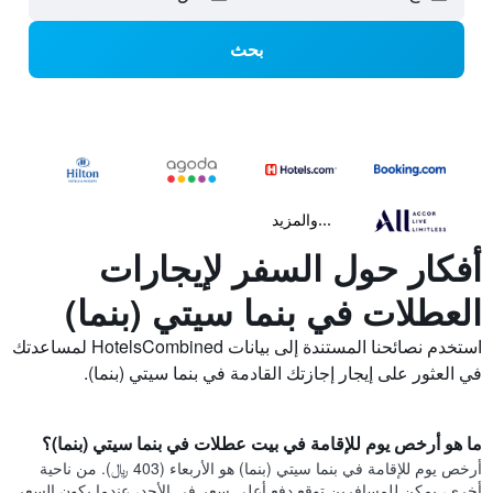
بحث
...والمزيد
أفكار حول السفر لإيجارات
العطلات في بنما سيتي (بنما)
استخدم نصائحنا المستندة إلى بيانات HotelsCombined لمساعدتك
في العثور على إيجار إجازتك القادمة في بنما سيتي (بنما).
ما هو أرخص يوم للإقامة في بيت عطلات في بنما سيتي (بنما)؟
أرخص يوم للإقامة في بنما سيتي (بنما) هو الأربعاء (403 ﷼). من ناحية
أخرى، يمكن للمسافرين توقع دفع أعلى سعر في الأحد، عندما يكون السعر