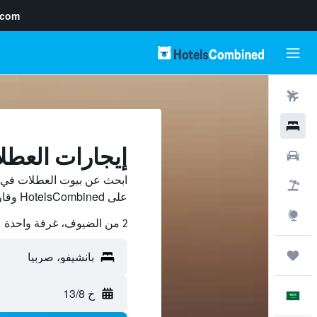
.com
رحلات طيران
فنادق
إيجارات العطل
سيارات
ابحث عن بيوت العطلات في ب
حزم العروض
على HotelsCombined وقارن بينها ووفّر.
استكشاف
2 من الضيوف، غرفة واحدة
رحلات
خ 13/8
العَرَبِيَّة