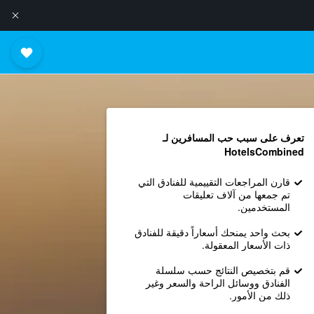
تعرف على سبب حب المسافرين لـ
HotelsCombined
قارن المراجعات التقييمية للفنادق التي
تم جمعها من آلاف تعليقات
المستخدمين.
بحث واحد يمنحك أسعاراً دقيقة للفنادق
ذات الأسعار المعقولة.
قم بتخصيص النتائج حسب سلسلة
الفنادق ووسائل الراحة والسعر وغير
ذلك من الأمور.