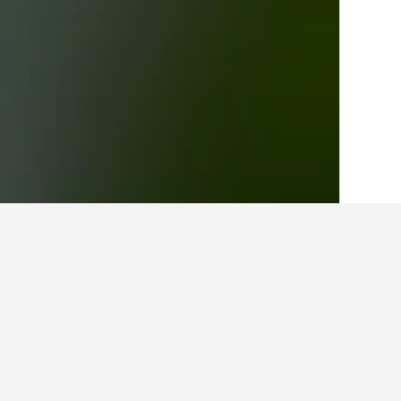
الصفحة الرئيسية
صربيا
22,940
بانشيفو
14
أماكن إقامة أخرى 