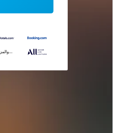
...والمز