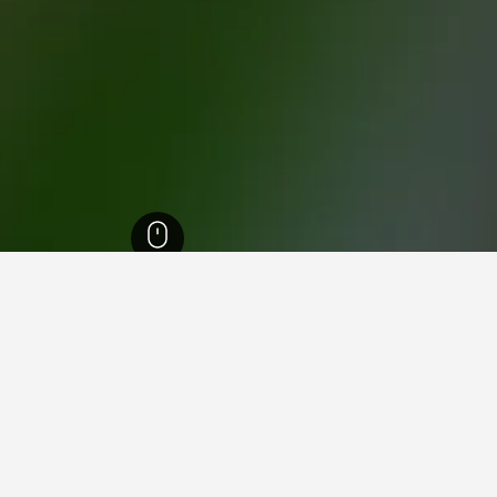
1
بانشيفو
86
في بانشيفو