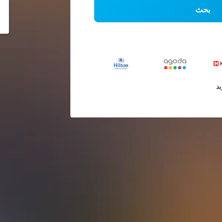
بحث
يد