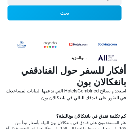
بحث
...والمزيد
أفكار للسفر حول الفنادقفي
بانغكالان بون
استخدم نصائح HotelsCombined التي تدعمها البيانات لمساعدتك
في العثور على فندقك التالي في بانغكالان بون.
كم تكلفة فندق في بانغكالان بونالليلة؟
عثر المستخدمون على فنادق في بانغكالان بون الليلة بأسعار تبدأ من
105 ﷼، ويصل متوسط تكلفتها إلى 156 ﷼، وفقًا لعمليات البحث خلال آخر