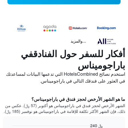
...والمزيد
أفكار للسفر حول الفنادقفي
باراجوميناس
استخدم نصائح HotelsCombined التي تدعمها البيانات لمساعدتك
في العثور على فندقك التالي في باراجوميناس.
ما هو الشهر الأرخص لحجز فندق في باراجوميناس؟
الشهر الأرخص لحجز فندق في باراجوميناس هو أكتوبر (57 ﷼). عكس من
ذلك، فإن الشهر الأكثر تكلفة للإقامة في باراجوميناس هو نوفمبر (185 ﷼).
240 ﷼