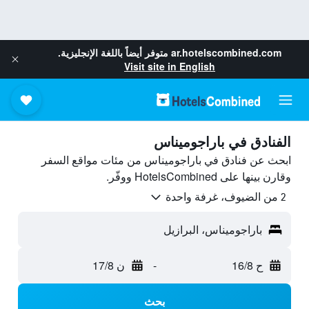
ar.hotelscombined.com
متوفر أيضاً باللغة الإنجليزية.
Visit site in English
الفنادق في باراجوميناس
ابحث عن فنادق في باراجوميناس من مئات مواقع السفر
وقارن بينها على HotelsCombined ووفّر.
2 من الضيوف، غرفة واحدة
باراجوميناس، البرازيل
ح 16/8
-
ن 17/8
بحث