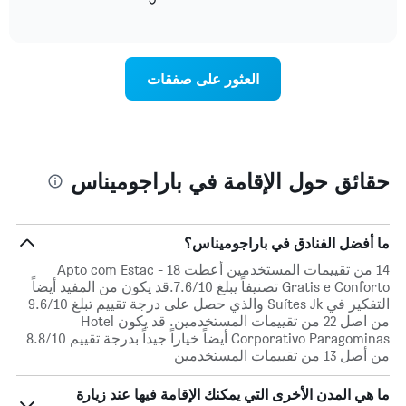
التالي
of
التالي
interactive
1
متوسط
chart
محور
سعر
Y
غرفة
العثور على صفقات
الذي
كل
يعرض
يوم
متوسط
في
سعر
الأسبوع
غرفة
يتضمن
المخطط
حقائق حول الإقامة في باراجوميناس
1
محور
X
الذي
ما أفضل الفنادق في باراجوميناس؟
يعرض
14 من تقييمات المستخدمين أعطت 18 - Apto com Estac
أيام
Gratis e Conforto تصنيفاً يبلغ 7.6/10.قد يكون من المفيد أيضاً
الأسبوع.
التفكير في Suítes Jk والذي حصل على درجة تقييم تبلغ 9.6/10
يتضمن
من اصل 22 من تقييمات المستخدمين. قد يكون Hotel
المخطط
Corporativo Paragominas أيضاً خياراً جيداً بدرجة تقييم 8.8/10
التالي
من أصل 13 من تقييمات المستخدمين
1
محور
ما هي المدن الأخرى التي يمكنك الإقامة فيها عند زيارة
Y