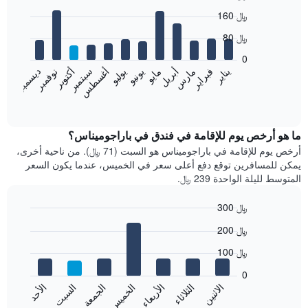
Bar
Chart
160 ﷼
graphic.
chart
with
80 ﷼
12
bars.
0
نوفمبر
فبراير
مايو
أغسطس
يناير
أبريل
يوليو
أكتوبر
مارس
يونيو
سبتمبر
ديسمبر
يعرض
المخطط
End
of
التالي
interactive
متوسط
chart
سعر
ما هو أرخص يوم للإقامة في فندق في باراجوميناس؟
غرفة
أرخص يوم للإقامة في باراجوميناس هو السبت (71 ﷼). من ناحية أخرى،
كل
يمكن للمسافرين توقع دفع أعلى سعر في الخميس، عندما يكون السعر
شهر
المتوسط لليلة الواحدة 239 ﷼.
يتضمن
المخطط
300 ﷼
1
Bar
محور
Chart
200 ﷼
graphic.
chart
X
with
الذي
100 ﷼
7
يعرض
bars.
0
الشهور.
الاثنين
الثلاثاء
الأربعاء
الخميس
الجمعة
السبت
الأحد
يتضمن
يعرض
المخطط
المخطط
End