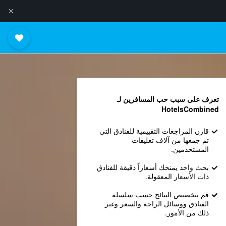
تعرف على سبب حب المسافرين لـ
HotelsCombined
قارن المراجعات التقييمية للفنادق التي
تم جمعها من آلاف تعليقات
المستخدمين.
بحث واحد يمنحك أسعاراً دقيقة للفنادق
ذات الأسعار المعقولة.
قم بتخصيص النتائج حسب سلسلة
الفنادق ووسائل الراحة والسعر وغير
ذلك من الأمور.