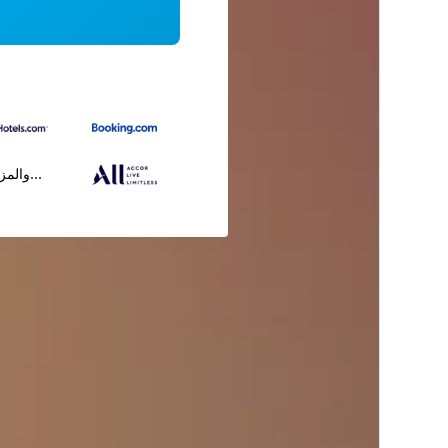
...والمز