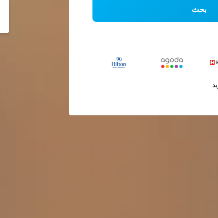
بحث
يد