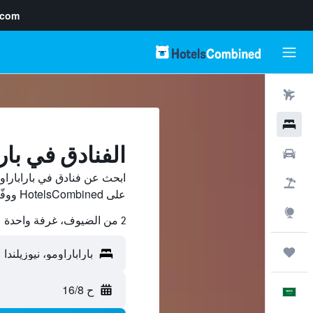
.com
رحلات طيران
فنادق
الفنادق في بار
سيارات
ابحث عن فنادق في باراباراو
حزم العروض
على HotelsCombined ووفّر.
استكشاف
2 من الضيوف، غرفة واحدة
رحلات
ح 16/8
العَرَبِيَّة