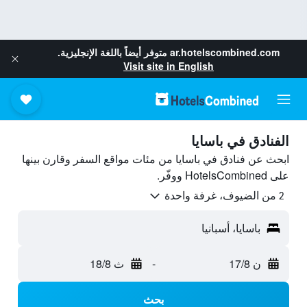
ar.hotelscombined.com
متوفر أيضاً باللغة الإنجليزية.
Visit site in English
الفنادق في باسايا
ابحث عن فنادق في باسايا من مئات مواقع السفر وقارن بينها
على HotelsCombined ووفّر.
2 من الضيوف، غرفة واحدة
باسايا، أسبانيا
ن 17/8
-
ث 18/8
بحث