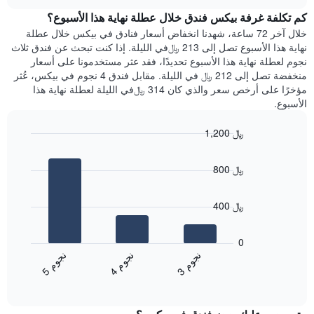
هذه
chart
محور
كم تكلفة غرفة بيكس فندق خلال عطلة نهاية هذا الأسبوع؟
الليلة
Y
الذي
خلال آخر 72 ساعة، شهدنا انخفاض أسعار فنادق في بيكس خلال عطلة
الذي
عُثر
نهاية هذا الأسبوع تصل إلى 213 ﷼في الليلة. إذا كنت تبحث عن فندق ثلاث
يعرض
عليه
نجوم لعطلة نهاية هذا الأسبوع تحديدًا، فقد عثر مستخدمونا على أسعار
متوسط
خلال
منخفضة تصل إلى 212 ﷼ في الليلة. مقابل فندق 4 نجوم في بيكس، عُثر
سعر
آخر
مؤخرًا على أرخص سعر والذي كان 314 ﷼في الليلة لعطلة نهاية هذا
غرفة
3
الأسبوع.
أيام
مع
1,200 ﷼
التصنيف
Bar
حسب
Chart
graphic.
chart
النجوم
800 ﷼
with
يتضمن
3
المخطط
bars.
1
400 ﷼
محور
يعرض
X
المخطط
0
التي
التالي
ن
م
ن
م
ن
م
تعرض
متوسط
4
ج
و
3
ج
و
5
ج
و
فئات
End
سعر
of
الفنادق
الغرفة
interactive
بالنجوم.
خلال
chart
يتضمن