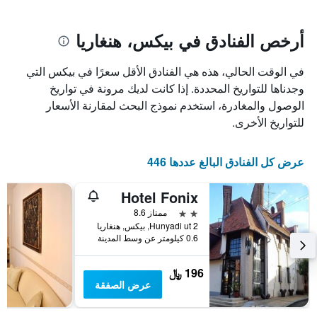
يتضمن
بالنجوم.
يتضمن
المخطط
1
المخطط
أرخص الفنادق في بيكس، هنغاريا
1
محور
X
محور
في الوقت الحالي، هذه هي الفنادق الأقل سعرًا في بيكس التي
Y
الذي
الذي
يعرض
وجدناها للتواريخ المحددة. إذا كانت لديك مرونة في تواريخ
عدد
يعرض
الوصول والمغادرة، استخدم نموذج البحث لمقارنة الأسعار
الأيام
متوسط
للتواريخ الأخرى.
قبل
سعر
غرفة
الإقامة
في
يتضمن
عرض كل الفنادق البالغ عددها 446
عطلة
المخطط
نهاية
التالي
Hotel Fonix
1
هذا
محور
الأسبوع
2 نجمتين
ممتاز 8.6
Y
خلال
Hunyadi ut 2, بيكس, هنغاريا
آخر
الذي
0.6 كيلومتر عن وسط المدينة
3
يعرض
أيام
متوسط
196 ﷼
سعر
عرض الصفقة
غرفة