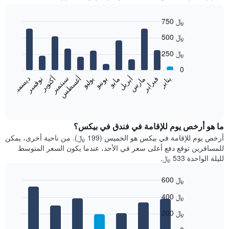
750 ﷼
Bar
Chart
500 ﷼
graphic.
chart
with
250 ﷼
12
bars.
0
فبراير
مايو
أغسطس
نوفمبر
يناير
أبريل
يوليو
أكتوبر
مارس
يونيو
سبتمبر
ديسمبر
يعرض
المخطط
End
of
التالي
interactive
متوسط
chart
سعر
ما هو أرخص يوم للإقامة في فندق في بيكس؟
غرفة
أرخص يوم للإقامة في بيكس هو الخميس (199 ﷼). من ناحية أخرى، يمكن
كل
للمسافرين توقع دفع أعلى سعر في الأحد، عندما يكون السعر المتوسط
شهر
لليلة الواحدة 533 ﷼.
يتضمن
المخطط
600 ﷼
1
Bar
محور
Chart
400 ﷼
graphic.
chart
X
with
الذي
200 ﷼
7
يعرض
bars.