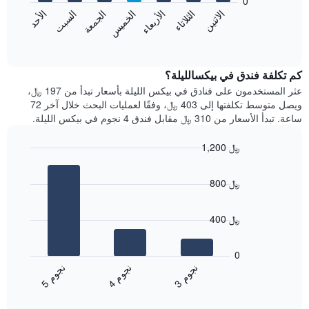
0
الشهور.
الاثنين
الثلاثاء
الأربعاء
الخميس
الجمعة
السبت
الأحد
يتضمن
يعرض
المخطط
المخطط
End
التالي
of
التالي
interactive
1
متوسط
chart
محور
سعر
كم تكلفة فندق في بيكسالليلة؟
Y
غرفة
عثر المستخدمون على فنادق في بيكس الليلة بأسعار تبدأ من 197 ﷼،
الذي
كل
ويصل متوسط تكلفتها إلى 403 ﷼، وفقًا لعمليات البحث خلال آخر 72
يعرض
يوم
ساعة. تبدأ الأسعار من 310 ﷼ مقابل فندق 4 نجوم في بيكس الليلة.
متوسط
في
سعر
الأسبوع
1,200 ﷼
غرفة
يتضمن
Bar
المخطط
Chart
graphic.
chart
1
800 ﷼
with
محور
3
X
bars.
الذي
400 ﷼
يعرض
يعرض
أيام
المخطط
0
الأسبوع.
التالي
ن
م
ن
م
ن
م
يتضمن
متوسط
4
ج
و
3
ج
و
5
ج
و
المخطط
End
سعر
of
التالي
الغرفة
interactive
1