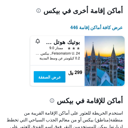
أماكن إقامة أخرى في بيكس
عرض كافة أماكن إقامة 446
بوتيك هوتل سوبياناي
3 نجوم
ممتاز 9.0
Felsomalom U. 24., بيكس, هنغاريا
0.2 كيلومتر عن وسط المدينة
299 ﷼
عرض الصفقة
أماكن للإقامة في بيكس
استخدم الخريطة للعثور على أماكن الإقامة القريبة من
منطقة(مناطق) بيكس أو من معالم الجذب السياحي التي تخطط
لزيارتها. يمكن للمستخدمين النقر فوق اسم الفندق للعثور على