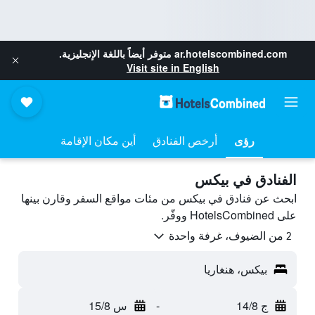
ar.hotelscombined.com
متوفر أيضاً باللغة الإنجليزية.
Visit site in English
رؤى
أرخص الفنادق
أين مكان الإقامة
الفنادق في بيكس
ابحث عن فنادق في بيكس من مئات مواقع السفر وقارن بينها
على HotelsCombined ووفّر.
2 من الضيوف، غرفة واحدة
بيكس، هنغاريا
ج 14/8
-
س 15/8