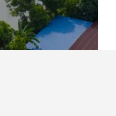
الصفحة الرئيسية
ماليزيا
48,735
إقليم ولاي
أفكار للسفر حول الفنادقف
استخدم نصائح HotelsCombined التي تدعمها البيانات لمساعدتك في العثور على فندقك التالي في Penampang.