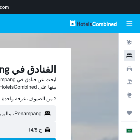
.com
رحلات طيران
فنادق
الفنادق في Penampang
سيارات
حزم العروض
بينها على HotelsCombined ووفّر.
استكشاف
2 من الضيوف، غرفة واحدة
رحلات
ج 14/8
العَرَبِيَّة