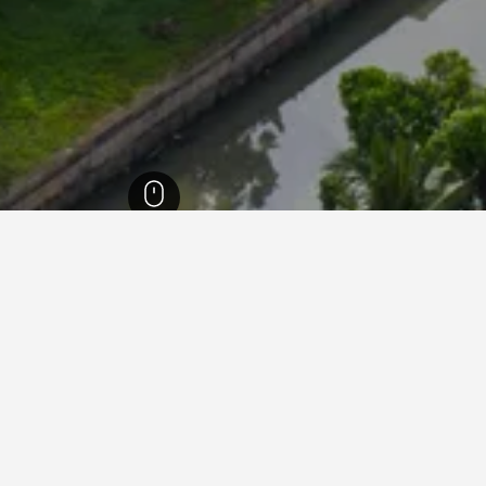
ة صباح
3,288
Penampang
54
ي Penampang
ما هو أرخص يوم للإقامة في فندق في Penampang؟
أرخص يوم للإقامة في Penampang هو الثلاثاء (77 ﷼). من ناحية أخر