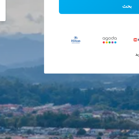
بحث
يد