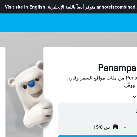
ar.hotelscombined
متوفر أيضاً باللغة الإنجليزية.
Visit site in English
ابحث عن فنادق في Penampang من مئات مواقع السفر وقارن
-
س 15/8