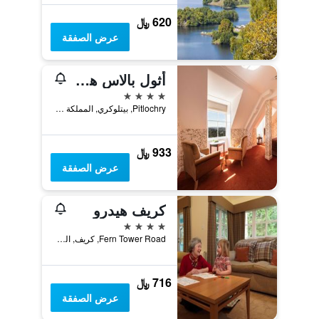
620 ﷼
عرض الصفقة
أثول بالاس هوتل
4 نجوم
Pitlochry, بيتلوكري, المملكة المتحدة
933 ﷼
عرض الصفقة
كريف هيدرو
4 نجوم
Fern Tower Road, كريف, المملكة المتحدة
716 ﷼
عرض الصفقة