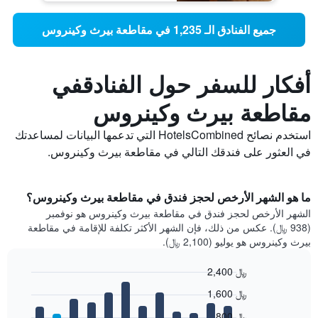
جميع الفنادق الـ 1,235 في مقاطعة بيرث وكينروس
أفكار للسفر حول الفنادقفي
مقاطعة بيرث وكينروس
استخدم نصائح HotelsCombined التي تدعمها البيانات لمساعدتك
في العثور على فندقك التالي في مقاطعة بيرث وكينروس.
ما هو الشهر الأرخص لحجز فندق في مقاطعة بيرث وكينروس؟
الشهر الأرخص لحجز فندق في مقاطعة بيرث وكينروس هو نوفمبر
(938 ﷼). عكس من ذلك، فإن الشهر الأكثر تكلفة للإقامة في مقاطعة
بيرث وكينروس هو يوليو (2,100 ﷼).
2,400 ﷼
Bar
Chart
1,600 ﷼
graphic.
chart
with
800 ﷼