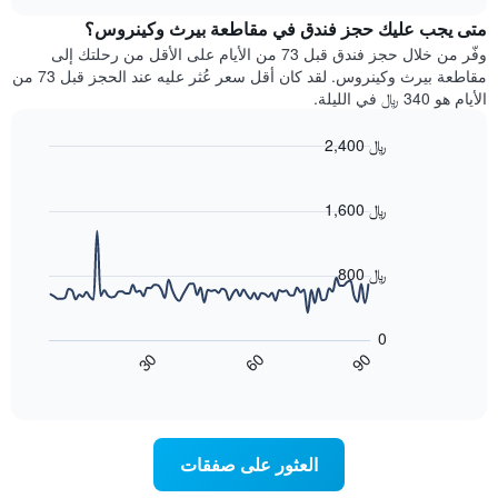
متوسط
chart
Y
سعر
متى يجب عليك حجز فندق في مقاطعة بيرث وكينروس؟
الذي
غرفة
وفّر من خلال حجز فندق قبل 73 من الأيام على الأقل من رحلتك إلى
يعرض
كل
مقاطعة بيرث وكينروس. لقد كان أقل سعر عُثر عليه عند الحجز قبل 73 من
متوسط
يوم
سعر
الأيام هو 340 ﷼ في الليلة.
في
غرفة
الأسبوع
2,400 ﷼
يتضمن
Line
المخطط
Chart
graphic.
chart
1
with
1,600 ﷼
محور
90
X
data
الذي
points.
800 ﷼
يعرض
أيام
يعرض
الأسبوع.
المخطط
0
يتضمن
التالي
60
90
30
المخطط
كيفية
End
of
التالي
تغير
interactive
1
سعر
chart
محور
غرفة
Y
عند
العثور على صفقات
الذي
اقتراب
يعرض
تاريخ