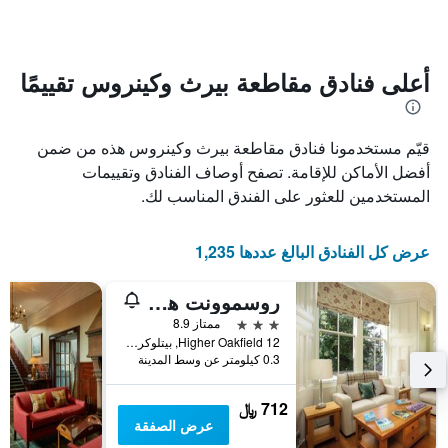
متوسط
الإقامة
سعر
يتضمن
غرفة
المخطط
1
أعلى فنادق مقاطعة بيرث وكينروس تقييمًا
محور
X
الذي
قيّم مستخدمونا فنادق مقاطعة بيرث وكينروس هذه من ضمن
يعرض
عدد
أفضل الأماكن للإقامة. تصفح أوصاف الفنادق وتقييمات
الأيام
المستخدمين للعثور على الفندق المناسب لك.
قبل
الإقامة
يتضمن
عرض كل الفنادق البالغ عددها 1,235
المخطط
التالي
روسموونت هوتل
1
محور
3 نجوم
ممتاز 8.9
Y
12 Higher Oakfield, بيتلوكري, المملكة المتحدة
الذي
0.3 كيلومتر عن وسط المدينة
يعرض
متوسط
712 ﷼
سعر
عرض الصفقة
غرفة