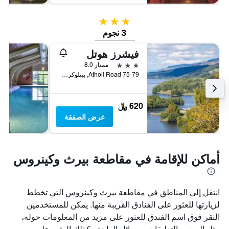
3 نجوم
3 نجوم
فيشرز هوتل
3 نجوم
ممتاز 8.0
75-79 Atholl Road, بيتلوكري, المملكة المتحدة
620 ﷼
عرض الصفقة
أماكن للإقامة في مقاطعة بيرث وكينروس
انتقل إلى المناطق في مقاطعة بيرث وكينروس التي تخطط
لزيارتها للعثور على الفنادق القريبة منها. يمكن للمستخدمين
النقر فوق اسم الفندق للعثور على مزيد من المعلومات حوله،
مثل السعر والتعليقات ووسائل الراحة وكذلك العثور على