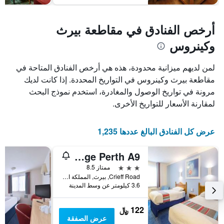
أرخص الفنادق في مقاطعة بيرث
وكينروس
لمن لديهم ميزانية محدودة، هذه هي أرخص الفنادق المتاحة في
مقاطعة بيرث وكينروس في التواريخ المحددة. إذا كانت لديك
مرونة في تواريخ الوصول والمغادرة، استخدم نموذج البحث
لمقارنة الأسعار للتواريخ الأخرى.
عرض كل الفنادق البالغ عددها 1,235
Travelodge Perth A9
3 نجوم
ممتاز 8.5
Crieff Road, بيرث, المملكة المتحدة
3.6 كيلومتر عن وسط المدينة
122 ﷼
عرض الصفقة