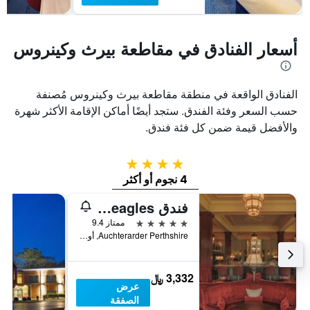
أسعار الفنادق في مقاطعة بيرث وكينروس
الفنادق الواقعة في منطقة مقاطعة بيرث وكينروس مُصنفة
حسب السعر وفئة الفندق. ستجد أيضًا أماكن الإقامة الأكثر شهرة
والأفضل قيمة ضمن كل فئة فندق.
4 نجوم
4 نجوم أو أكثر
فندق The Gleneagles
5 نجوم
ممتاز 9.4
Auchterarder Perthshire, أوتشتراردر, المملكة المتحدة
3,332 ﷼
عرض
الصفقة