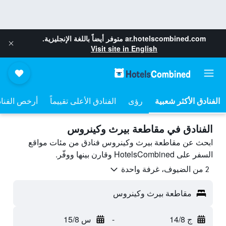
ar.hotelscombined.com
متوفر أيضاً باللغة الإنجليزية.
Visit site in English
رؤى
الفنادق الأعلى تقييماً
أرخص الفنا
الفنادق في مقاطعة بيرث وكينروس
ابحث عن مقاطعة بيرث وكينروس فنادق من مئات مواقع
السفر على HotelsCombined وقارن بينها ووفّر.
2 من الضيوف، غرفة واحدة
مقاطعة بيرث وكينروس
ج 14/8
-
س 15/8