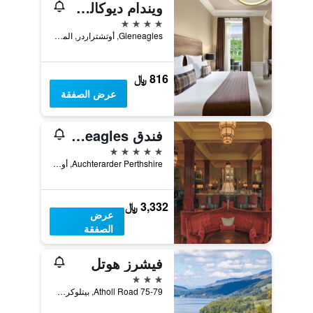
ويندام ديوكالي كانتري إستايت
4 نجوم
Gleneagles, أوتشتراردر, المملكة المتحدة
816 ﷼
عرض الصفقة
فندق The Gleneagles
5 نجوم
Auchterarder Perthshire, أوتشتراردر, المملكة المتحدة
3,332 ﷼
عرض
الصفقة
فيشرز هوتل
3 نجوم
75-79 Atholl Road, بيتلوكري, المملكة المتحدة