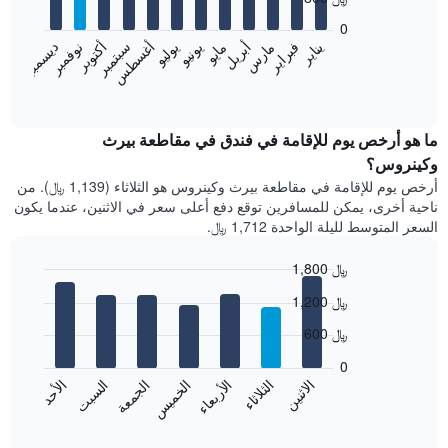
12
bars.
0
فبراير
مايو
أغسطس
نوفمبر
يناير
أبريل
يوليو
أكتوبر
مارس
يونيو
سبتمبر
ديسمبر
يعرض
المخطط
End
of
التالي
interactive
متوسط
chart
سعر
ما هو أرخص يوم للإقامة في فندق في مقاطعة بيرث
غرفة
وكينروس؟
كل
أرخص يوم للإقامة في مقاطعة بيرث وكينروس هو الثلاثاء (1,139 ﷼). من
شهر
ناحية أخرى، يمكن للمسافرين توقع دفع أعلى سعر في الاثنين، عندما يكون
يتضمن
السعر المتوسط لليلة الواحدة 1,712 ﷼.
المخطط
1
1,800 ﷼
محور
X
Bar
Chart
1,200 ﷼
graphic.
الذي
chart
with
يعرض
600 ﷼
7
الشهور.
bars.
يتضمن
0
المخطط
الاثنين
الخميس
الأحد
الأربعاء
السبت
الثلاثاء
الجمعة
يعرض
التالي
المخطط
End
1
of
التالي
محور
interactive