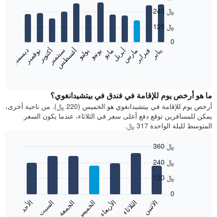
Bar
Chart
240 ﷼
graphic.
chart
with
120 ﷼
12
bars.
0
نوفمبر
فبراير
مايو
أغسطس
يناير
أبريل
يوليو
أكتوبر
مارس
يونيو
سبتمبر
ديسمبر
يعرض
المخطط
End
of
التالي
interactive
متوسط
chart
سعر
ما هو أرخص يوم للإقامة في فندق في بيتشيدانغوي؟
غرفة
أرخص يوم للإقامة في بيتشيدانغوي هو الخميس (220 ﷼). من ناحية أخرى،
كل
يمكن للمسافرين توقع دفع أعلى سعر في الثلاثاء، عندما يكون السعر
شهر
المتوسط لليلة الواحدة 317 ﷼.
يتضمن
المخطط
360 ﷼
1
Bar
محور
Chart
240 ﷼
graphic.
chart
X
with
الذي
120 ﷼
7
يعرض
bars.
0
الشهور.
الاثنين
الثلاثاء
الأربعاء
الخميس
الجمعة
السبت
الأحد
يتضمن
يعرض
المخطط
المخطط
End