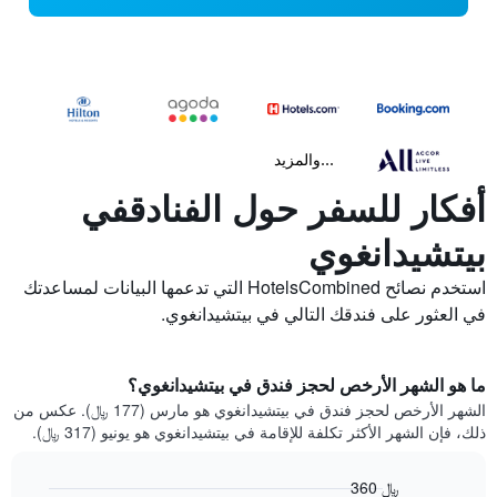
...والمزيد
أفكار للسفر حول الفنادقفي
بيتشيدانغوي
استخدم نصائح HotelsCombined التي تدعمها البيانات لمساعدتك
في العثور على فندقك التالي في بيتشيدانغوي.
ما هو الشهر الأرخص لحجز فندق في بيتشيدانغوي؟
الشهر الأرخص لحجز فندق في بيتشيدانغوي هو مارس (177 ﷼). عكس من
ذلك، فإن الشهر الأكثر تكلفة للإقامة في بيتشيدانغوي هو يونيو (317 ﷼).
360 ﷼