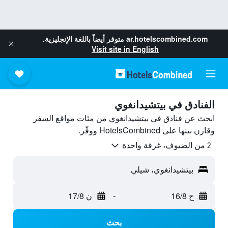
ar.hotelscombined.com
متوفر أيضاً باللغة الإنجليزية.
Visit site in English
الفنادق في بيتشيدانغوي
ابحث عن فنادق في بيتشيدانغوي من مئات مواقع السفر
وقارن بينها على HotelsCombined ووفّر.
2 من الضيوف، غرفة واحدة
بيتشيدانغوي، شيلي
ح 16/8
-
ن 17/8
بحث