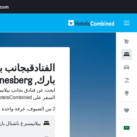
.com
رحلات طيران
فنادق
الفنادقبجانب ب
سيارات
بارك, Pilanesberg
حزم العروض
ابحث عن فنادق بجانب بيلاني
استكشاف
السفر على HotelsCombined وقارن بينها ووفّر.
2 من الضيوف، غرفة واحدة
رحلات
العَرَبِيَّة