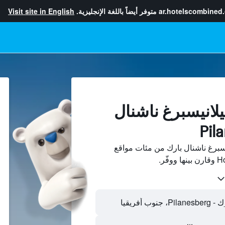
ar.hotelscombined
متوفر أيضاً باللغة الإنجليزية.
Visit site in English
يلانيسبرغ ناشنال
سبرغ ناشنال بارك من مئات مواقع