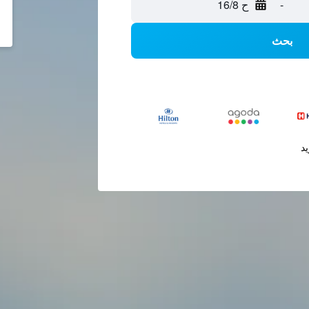
-
ح 16/8
بحث
يد