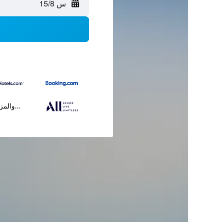
س 15/8
...والمز