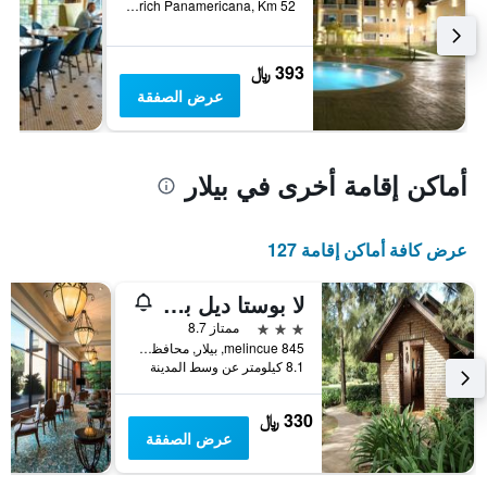
Cancha Rayada y Argerich Panamericana, Km 52, بيلار, محافظة بوينس أيرس, الأرجنتين
393 ﷼
عرض الصفقة
أماكن إقامة أخرى في بيلار
عرض كافة أماكن إقامة 127
لا بوستا ديل بيلار هوتل آند سبا - لبالغيس فقط
3 نجوم
ممتاز 8.7
melincue 845, بيلار, محافظة بوينس أيرس, الأرجنتين
8.1 كيلومتر عن وسط المدينة
330 ﷼
عرض الصفقة