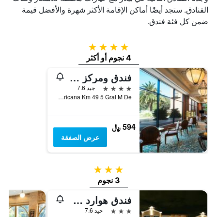
الفنادق. ستجد أيضًا أماكن الإقامة الأكثر شهرة والأفضل قيمة
ضمن كل فئة فندق.
4 نجوم
4 نجوم أو أكثر
فندق ومركز مؤتمرات شيراتون بيلار
4 نجوم
جيد 7.6
Panamericana Km 49 5 Gral M De, بيلار, محافظة بوينس أيرس, الأرجنتين
594 ﷼
عرض الصفقة
3 نجوم
3 نجوم
فندق هوارد جونسون بيلار ريزورت سبا & كونفينشن سنتر
3 نجوم
جيد 7.6