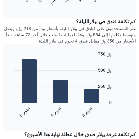
المخطط
المخطط
End
التالي
of
التالي
interactive
1
متوسط
chart
محور
سعر
كم تكلفة فندق في بيلارالليلة؟
Y
غرفة
عثر المستخدمون على فنادق في بيلار الليلة بأسعار تبدأ من 218 ﷼، ويصل
الذي
كل
متوسط تكلفتها إلى 554 ﷼، وفقًا لعمليات البحث خلال آخر 72 ساعة. تبدأ
يعرض
يوم
الأسعار من 358 ﷼ مقابل فندق 4 نجوم في بيلار الليلة.
متوسط
في
سعر
الأسبوع
750 ﷼
غرفة
يتضمن
Bar
المخطط
Chart
graphic.
chart
1
500 ﷼
with
محور
3
X
bars.
الذي
250 ﷼
يعرض
يعرض
أيام
المخطط
0
الأسبوع.
التالي
ن
م
ن
م
ن
م
يتضمن
متوسط
4
ج
و
3
ج
و
5
ج
و
المخطط
End
سعر
of
التالي
الغرفة
interactive
1
هذه
chart
محور
كم تكلفة غرفة بيلار فندق خلال عطلة نهاية هذا الأسبوع؟
الليلة
Y