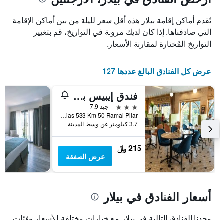
1
محور
X
محور
تُقدم أماكن إقامة بيلار هذه أقل سعر لليلة من بين أماكن الإقامة
Y
الذي
الذي
يعرض
التي صادفناها. إذا كان لديك مرونة في التواريخ، قم بتغيير
عدد
يعرض
التواريخ المُختارة لمقارنة الأسعار.
الأيام
متوسط
قبل
سعر
غرفة
الإقامة
عرض كل الفنادق البالغ عددها 127
في
يتضمن
عطلة
المخطط
فندق إيبيس بيلار
نهاية
التالي
1
هذا
3 نجوم
جيد 7.9
محور
الأسبوع
Las Magnolias 533 Km 50 Ramal Pilar, بيلار, محافظة بوينس أيرس, الأرجنتين
Y
خلال
3.7 كيلومتر عن وسط المدينة
آخر
الذي
3
يعرض
215 ﷼
أيام
متوسط
عرض الصفقة
سعر
غرفة
أسعار الفنادق في بيلار
وجدنا الفنادق التالية في بيلار مع خيارات مختلفة للأسعار وفئات