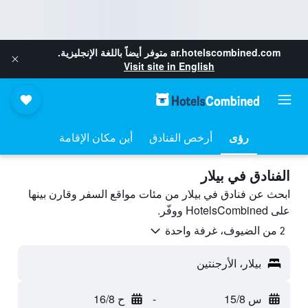
ar.hotelscombined.com
متوفر أيضاً باللغة الإنجليزية.
Visit site in English
رؤى
أرخص الفنادق
أين مكان الإقامة
الفنادق في بيلار
ابحث عن فنادق في بيلار من مئات مواقع السفر وقارن بينها
على HotelsCombined ووفّر.
2 من الضيوف، غرفة واحدة
بيلار، الأرجنتين
س 15/8
-
ح 16/8