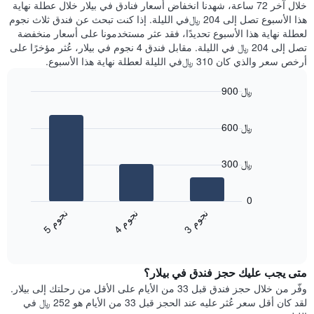
الذي
خلال آخر 72 ساعة، شهدنا انخفاض أسعار فنادق في بيلار خلال عطلة نهاية
الذي
عُثر
هذا الأسبوع تصل إلى 204 ﷼في الليلة. إذا كنت تبحث عن فندق ثلاث نجوم
يعرض
عليه
لعطلة نهاية هذا الأسبوع تحديدًا، فقد عثر مستخدمونا على أسعار منخفضة
متوسط
خلال
تصل إلى 204 ﷼ في الليلة. مقابل فندق 4 نجوم في بيلار، عُثر مؤخرًا على
سعر
آخر
أرخص سعر والذي كان 310 ﷼في الليلة لعطلة نهاية هذا الأسبوع.
غرفة
3
أيام
900 ﷼
مع
Bar
Chart
التصنيف
graphic.
chart
حسب
600 ﷼
with
النجوم
3
يتضمن
bars.
المخطط
300 ﷼
1
يعرض
محور
المخطط
0
X
التالي
ن
م
ن
م
ن
م
التي
متوسط
4
ج
و
3
ج
و
5
ج
و
تعرض
End
سعر
of
فئات
الغرفة
interactive
الفنادق
خلال
chart
بالنجوم.
متى يجب عليك حجز فندق في بيلار؟
عطلة
يتضمن
نهاية
وفّر من خلال حجز فندق قبل 33 من الأيام على الأقل من رحلتك إلى بيلار.
المخطط
هذا
لقد كان أقل سعر عُثر عليه عند الحجز قبل 33 من الأيام هو 252 ﷼ في
1
الأسبوع