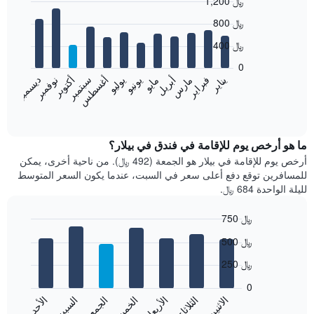
1,200 ﷼
Bar
Chart
800 ﷼
graphic.
chart
with
400 ﷼
12
bars.
0
نوفمبر
فبراير
مايو
أغسطس
يناير
أبريل
يوليو
أكتوبر
مارس
يونيو
سبتمبر
ديسمبر
يعرض
المخطط
End
of
التالي
interactive
متوسط
chart
سعر
ما هو أرخص يوم للإقامة في فندق في بيلار؟
غرفة
أرخص يوم للإقامة في بيلار هو الجمعة (492 ﷼). من ناحية أخرى، يمكن
كل
للمسافرين توقع دفع أعلى سعر في السبت، عندما يكون السعر المتوسط
شهر
لليلة الواحدة 684 ﷼.
يتضمن
المخطط
750 ﷼
1
Bar
محور
Chart
500 ﷼
graphic.
chart
X
with
الذي
250 ﷼
7
يعرض
bars.
0
الشهور.
الاثنين
الثلاثاء
الأربعاء
الخميس
الجمعة
السبت
الأحد
يتضمن
يعرض