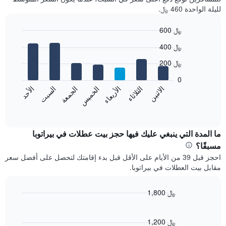
لليلة الواحدة 460 ﷼.
600 ﷼
Bar
Chart
400 ﷼
graphic.
chart
with
200 ﷼
7
bars.
0
الاثنين
الثلاثاء
الأربعاء
الخميس
الجمعة
السبت
الأحد
يعرض
المخطط
End
of
التالي
interactive
متوسط
chart
سعر
ما المدة التي ينبغي عليك فيها حجز بيت عطلات في بيراتوبا
غرفة
مسبقًا؟
كل
احجز قبل 39 من الأيام على الأقل قبل بدء إقامتك لتحصل على أفضل سعر
يوم
مقابل بيت العطلات في بيراتوبا.
في
الأسبوع
يتضمن
1,800 ﷼
المخطط
Line
Chart
1
graphic.
chart
محور
with
1,200 ﷼