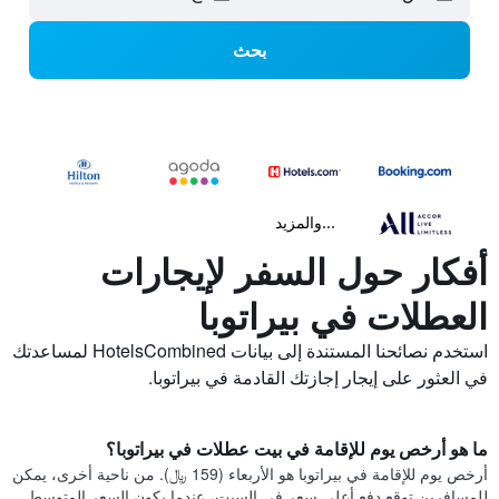
بحث
...والمزيد
أفكار حول السفر لإيجارات
العطلات في بيراتوبا
استخدم نصائحنا المستندة إلى بيانات HotelsCombined لمساعدتك
في العثور على إيجار إجازتك القادمة في بيراتوبا.
ما هو أرخص يوم للإقامة في بيت عطلات في بيراتوبا؟
أرخص يوم للإقامة في بيراتوبا هو الأربعاء (159 ﷼). من ناحية أخرى، يمكن
للمسافرين توقع دفع أعلى سعر في السبت، عندما يكون السعر المتوسط