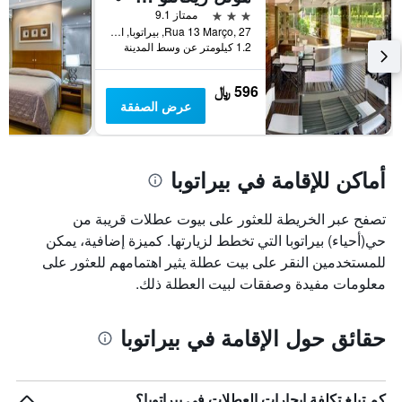
قبل
3 نجوم
ممتاز 9.1
الإقامة
Rua 13 Março, 27, بيراتوبا, البرازيل
يتضمن
1.2 كيلومتر عن وسط المدينة
المخطط
التالي
596 ﷼
1
عرض الصفقة
محور
Y
الذي
يعرض
أماكن للإقامة في بيراتوبا
متوسط
سعر
غرفة
تصفح عبر الخريطة للعثور على بيوت عطلات قريبة من
حي(أحياء) بيراتوبا التي تخطط لزيارتها. كميزة إضافية، يمكن
للمستخدمين النقر على بيت عطلة يثير اهتمامهم للعثور على
معلومات مفيدة وصفقات لبيت العطلة ذلك.
حقائق حول الإقامة في بيراتوبا
كم تبلغ تكلفة إيجارات العطلات في بيراتوبا؟