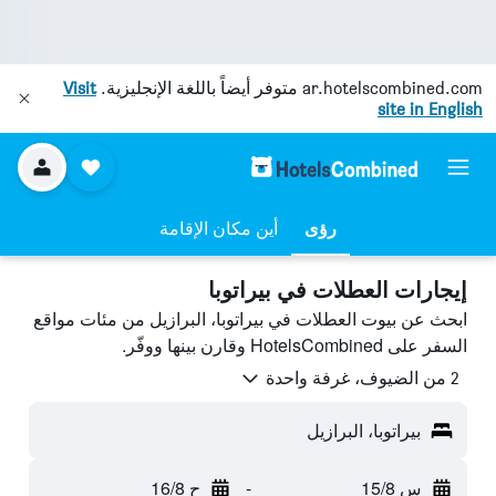
ar.hotelscombined.com
متوفر أيضاً باللغة الإنجليزية.
Visit
site in English
رؤى
أين مكان الإقامة
إيجارات العطلات في بيراتوبا
ابحث عن بيوت العطلات في بيراتوبا، البرازيل من مئات مواقع
السفر على HotelsCombined وقارن بينها ووفّر.
2 من الضيوف، غرفة واحدة
بيراتوبا، البرازيل
س 15/8
-
ح 16/8