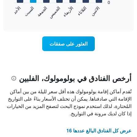
0
الشهور.
الاثنين
الثلاثاء
الأربعاء
الخميس
الجمعة
السبت
الأحد
يتضمن
يعرض
المخطط
المخطط
End
التالي
of
التالي
interactive
1
متوسط
chart
محور
سعر
Y
غرفة
العثور على صفقات
الذي
كل
يعرض
يوم
متوسط
في
سعر
الأسبوع
غرفة
يتضمن
المخطط
أرخص الفنادق في بولومولوك، الفلبين
1
محور
تُقدم أماكن إقامة بولومولوك هذه أقل سعر لليلة من بين أماكن
X
الذي
الإقامة التي صادفناها. يمكن أن تختلف الأسعار بناءً على التواريخ
يعرض
المُختارة، لذلك استخدم نموذج البحث لتصفح المزيد من الخيارات
أيام
إذا كان لديك مرونة في التواريخ.
الأسبوع.
يتضمن
المخطط
عرض كل الفنادق البالغ عددها 16
التالي