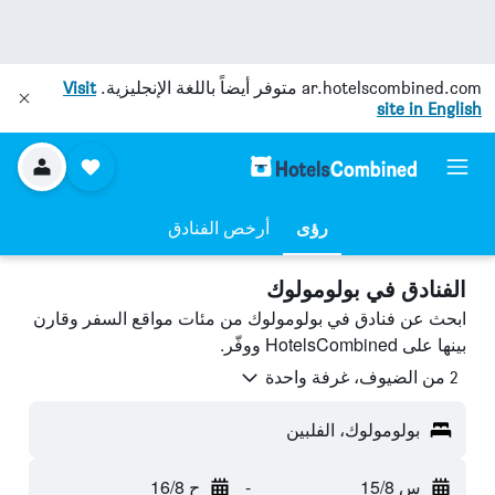
ar.hotelscombined.com
متوفر أيضاً باللغة الإنجليزية.
Visit
site in English
رؤى
أرخص الفنادق
الفنادق في بولومولوك
ابحث عن فنادق في بولومولوك من مئات مواقع السفر وقارن
بينها على HotelsCombined ووفّر.
2 من الضيوف، غرفة واحدة
بولومولوك، الفلبين
س 15/8
-
ح 16/8