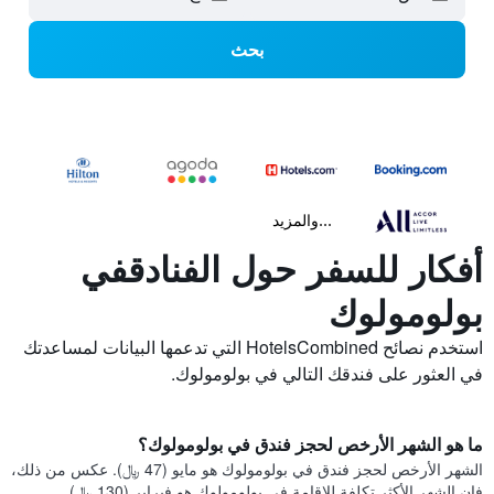
بحث
...والمزيد
أفكار للسفر حول الفنادقفي
بولومولوك
استخدم نصائح HotelsCombined التي تدعمها البيانات لمساعدتك
في العثور على فندقك التالي في بولومولوك.
ما هو الشهر الأرخص لحجز فندق في بولومولوك؟
الشهر الأرخص لحجز فندق في بولومولوك هو مايو (47 ﷼). عكس من ذلك،
فإن الشهر الأكثر تكلفة للإقامة في بولومولوك هو فبراير (130 ﷼).