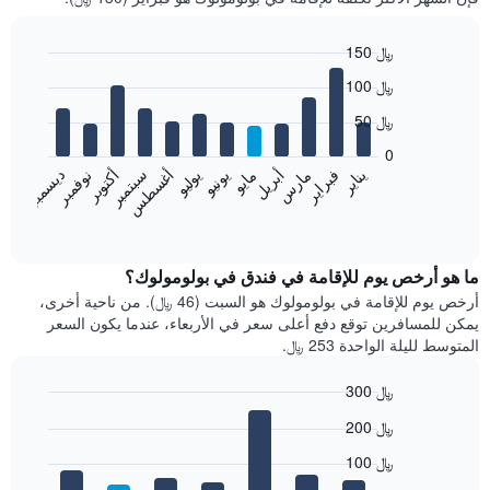
150 ﷼
Bar
Chart
100 ﷼
graphic.
chart
with
50 ﷼
12
bars.
0
فبراير
مايو
أغسطس
نوفمبر
يناير
أبريل
يوليو
أكتوبر
مارس
يونيو
سبتمبر
ديسمبر
يعرض
المخطط
End
of
التالي
interactive
متوسط
chart
سعر
ما هو أرخص يوم للإقامة في فندق في بولومولوك؟
غرفة
أرخص يوم للإقامة في بولومولوك هو السبت (46 ﷼). من ناحية أخرى،
كل
يمكن للمسافرين توقع دفع أعلى سعر في الأربعاء، عندما يكون السعر
شهر
المتوسط لليلة الواحدة 253 ﷼.
يتضمن
المخطط
300 ﷼
1
Bar
محور
Chart
200 ﷼
graphic.
chart
X
with
الذي
100 ﷼
7
يعرض
bars.