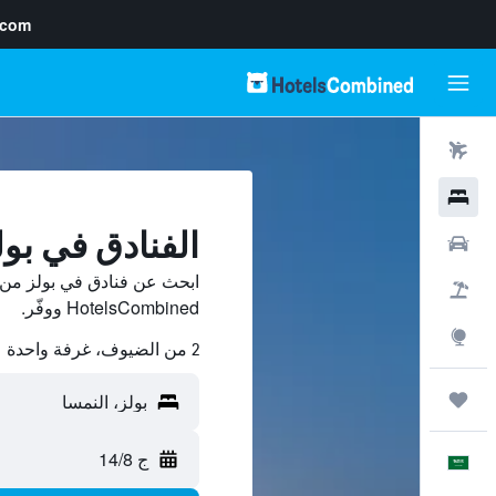
.com
رحلات طيران
فنادق
الفنادق في بول
سيارات
ابحث عن فنادق في بولز من 
حزم العروض
HotelsCombined ووفّر.
استكشاف
2 من الضيوف، غرفة واحدة
رحلات
ج 14/8
العَرَبِيَّة