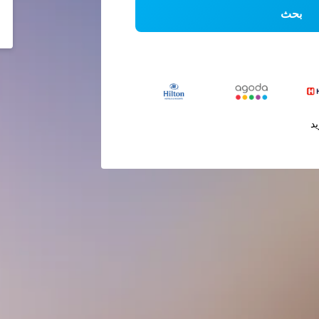
بحث
يد