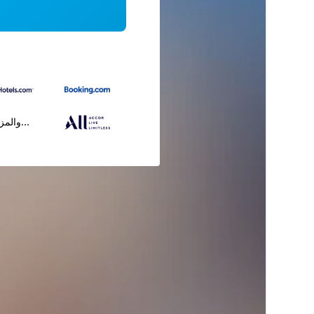
...والمز