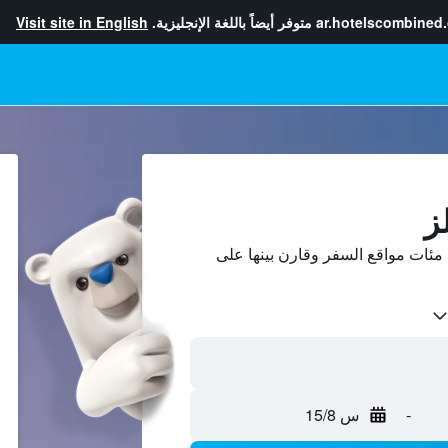
ar.hotelscombined
متوفر أيضاً باللغة الإنجليزية.
Visit site in English
ز
مئات مواقع السفر وقارن بينها على
-
س 15/8