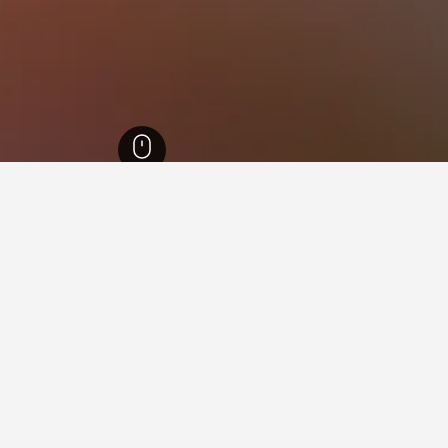
8,
بولز
15
 في بولز
 فيها عند زيارة ستيريا؟
ة شلادمينغ عند زيارة ستيريا. يعد رامساو ام داتشستين أيضاً خياراً رائجا