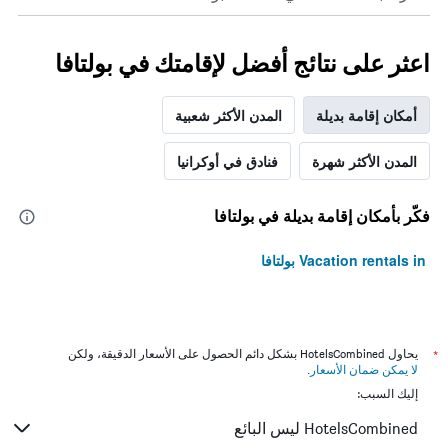
يعرض
متوسط
سعر
اعثر على نتائج أفضل لإقامتك في بولتافا
غرفة
في
عطلة
أمكان إقامة بديلة
المدن الأكثر شعبية
نهاية
هذا
المدن الأكثر شهرة
فنادق في أوكرانيا
الأسبوع
خلال
آخر
فكّر بأمكان إقامة بديلة في بولتافا
3
أيام
Vacation rentals in بولتافا
*
يحاول HotelsCombined بشكل دائم الحصول على الأسعار الدقيقة، ولكن
لا يمكن ضمان الأسعار
.
إليك السبب:
HotelsCombined ليس البائع