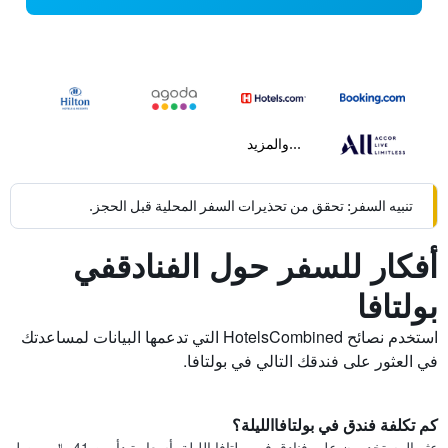
...والمزيد
تنبيه السفر: تحقق من تحذيرات السفر المحلية قبل الحجز.
أفكار للسفر حول الفنادقفي
بولتافا
استخدم نصائح HotelsCombined التي تدعمها البيانات لمساعدتك
في العثور على فندقك التالي في بولتافا.
كم تكلفة فندق في بولتافاالليلة؟
عثر المستخدمون على فنادق في بولتافا الليلة بأسعار تبدأ من 41 ﷼، ويصل