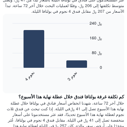
متوسط تكلفتها إلى 206 ﷼، وفقًا لعمليات البحث خلال آخر 72 ساعة. تبدأ
الأسعار من 207 ﷼ مقابل فندق 4 نجوم في بولتافا الليلة.
240 ﷼
Bar
Chart
graphic.
chart
160 ﷼
with
2
bars.
80 ﷼
يعرض
المخطط
0
التالي
ن
م
ن
م
متوسط
3
ج
و
4
ج
و
End
سعر
of
الغرفة
interactive
هذه
chart
كم تكلفة غرفة بولتافا فندق خلال عطلة نهاية هذا الأسبوع؟
الليلة
الذي
خلال آخر 72 ساعة، شهدنا انخفاض أسعار فنادق في بولتافا خلال عطلة
عُثر
نهاية هذا الأسبوع تصل إلى 41 ﷼في الليلة. إذا كنت تبحث عن فندق ثلاث
عليه
نجوم لعطلة نهاية هذا الأسبوع تحديدًا، فقد عثر مستخدمونا على أسعار
خلال
منخفضة تصل إلى 41 ﷼ في الليلة. مقابل فندق 4 نجوم في بولتافا، عُثر
آخر
مؤخرًا على أرخص سعر والذي كان 257 ﷼في الليلة لعطلة نهاية هذا