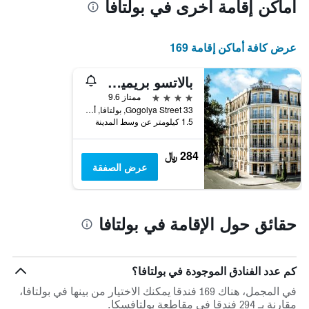
خلال
أماكن إقامة أخرى في بولتافا
سعر
آخر
الغرفة
3
هذه
أيام
عرض كافة أماكن إقامة 169
الليلة
مع
الذي
التصنيف
عُثر
بالاتسو بريمير هوتل
حسب
عليه
النجوم
4 نجوم
ممتاز 9.6
خلال
يتضمن
Gogolya Street 33, بولتافا, أوكرانيا
آخر
المخطط
1.5 كيلومتر عن وسط المدينة
3
1
أيام
محور
284 ﷼
X
عرض الصفقة
الذي
يعرض
فئات
الفنادق
حقائق حول الإقامة في بولتافا
بالنجوم.
يتضمن
المخطط
1
كم عدد الفنادق الموجودة في بولتافا؟
محور
Y
في المجمل، هناك 169 فندقا يمكنك الاختيار من بينها في بولتافا،
الذي
مقارنة بـ 294 فندقا في مقاطعة بولتافسكا.