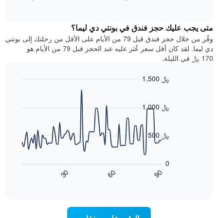
بالنجوم.
of
الغرفة
interactive
يتضمن
خلال
chart
المخطط
متى يجب عليك حجز فندق في بونتي دي ليما؟
عطلة
1
نهاية
وفّر من خلال حجز فندق قبل 79 من الأيام على الأقل من رحلتك إلى بونتي
محور
هذا
دي ليما. لقد كان أقل سعر عُثر عليه عند الحجز قبل 79 من الأيام هو
Y
الأسبوع
170 ﷼ في الليلة.
الذي
الذي
يعرض
عُثر
متوسط
1,500 ﷼
عليه
سعر
Line
Chart
خلال
الغرفة
graphic.
chart
آخر
هذه
with
1,000 ﷼
3
90
الليلة
أيام
data
الذي
points.
مع
عُثر
500 ﷼
التصنيف
عليه
حسب
يعرض
خلال
النجوم
المخطط
آخر
0
التالي
يتضمن
3
60
90
30
كيفية
المخطط
End
أيام
of
1
تغير
interactive
سعر
محور
chart
X
غرفة
عند
الذي