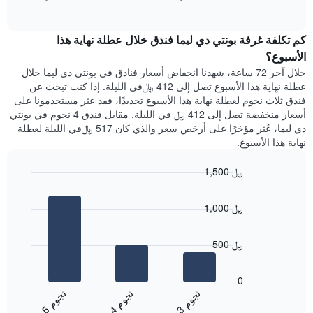
1
of
الغرفة
interactive
محور
هذه
chart
Y
كم تكلفة غرفة بونتي دي ليما فندق خلال عطلة نهاية هذا
الليلة
الذي
الذي
الأسبوع؟
يعرض
عُثر
خلال آخر 72 ساعة، شهدنا انخفاض أسعار فنادق في بونتي دي ليما خلال
متوسط
عليه
عطلة نهاية هذا الأسبوع تصل إلى 412 ﷼في الليلة. إذا كنت تبحث عن
سعر
خلال
فندق ثلاث نجوم لعطلة نهاية هذا الأسبوع تحديدًا، فقد عثر مستخدمونا على
غرفة
آخر
أسعار منخفضة تصل إلى 412 ﷼ في الليلة. مقابل فندق 4 نجوم في بونتي
3
دي ليما، عُثر مؤخرًا على أرخص سعر والذي كان 517 ﷼في الليلة لعطلة
أيام
نهاية هذا الأسبوع.
مع
التصنيف
1,500 ﷼
حسب
النجوم
Bar
Chart
graphic.
يتضمن
chart
1,000 ﷼
with
المخطط
3
1
bars.
محور
500 ﷼
X
يعرض
التي
المخطط
تعرض
0
التالي
فئات
ن
م
ن
م
ن
م
متوسط
الفنادق
4
ج
و
3
ج
و
5
ج
و
End
سعر