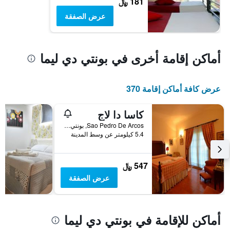
181 ﷼
عرض الصفقة
أماكن إقامة أخرى في بونتي دي ليما
عرض كافة أماكن إقامة 370
كاسا دا لاج
Sao Pedro De Arcos, بونتي دي ليما, محافظة فيانا دو كاستيلو, البرتغال
5.4 كيلومتر عن وسط المدينة
547 ﷼
عرض الصفقة
أماكن للإقامة في بونتي دي ليما