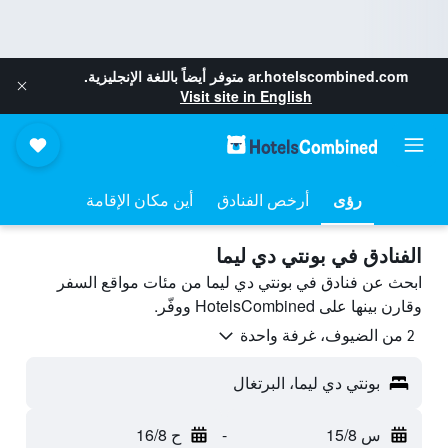
ar.hotelscombined.com
متوفر أيضاً باللغة الإنجليزية.
Visit site in English
رؤى
أرخص الفنادق
أين مكان الإقامة
الفنادق في بونتي دي ليما
ابحث عن فنادق في بونتي دي ليما من مئات مواقع السفر
وقارن بينها على HotelsCombined ووفّر.
2 من الضيوف، غرفة واحدة
بونتي دي ليما، البرتغال
س 15/8
-
ح 16/8