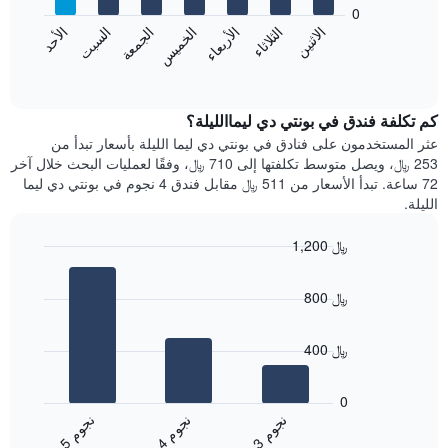
bars.
0
الشهور.
الاثنين
الثلاثاء
الأربعاء
الخميس
الجمعة
السبت
الأحد
يتضمن
يعرض
المخطط
المخطط
End
التالي
of
التالي
interactive
1
متوسط
chart
محور
سعر
كم تكلفة فندق في بونتي دي ليماالليلة؟
Y
غرفة
عثر المستخدمون على فنادق في بونتي دي ليما الليلة بأسعار تبدأ من
الذي
كل
253 ﷼، ويصل متوسط تكلفتها إلى 710 ﷼، وفقًا لعمليات البحث خلال آخر
يعرض
يوم
72 ساعة. تبدأ الأسعار من 511 ﷼ مقابل فندق 4 نجوم في بونتي دي ليما
متوسط
في
الليلة.
سعر
الأسبوع
غرفة
يتضمن
1,200 ﷼
المخطط
Bar
1
Chart
graphic.
chart
محور
800 ﷼
with
X
3
الذي
bars.
يعرض
400 ﷼
أيام
يعرض
الأسبوع.
المخطط
0
يتضمن
التالي
ن
م
ن
م
ن
م
المخطط
متوسط
4
ج
و
3
ج
و
5
ج
و
التالي
End
سعر