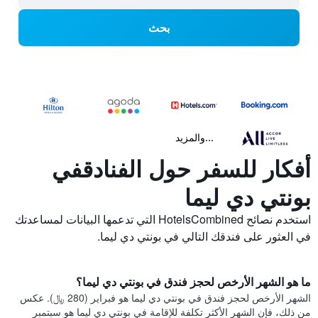
بحث
...والمزيد
أفكار للسفر حول الفنادقفي
بونتي دي ليما
استخدم نصائح HotelsCombined التي تدعمها البيانات لمساعدتك
في العثور على فندقك التالي في بونتي دي ليما.
ما هو الشهر الأرخص لحجز فندق في بونتي دي ليما؟
الشهر الأرخص لحجز فندق في بونتي دي ليما هو فبراير (280 ﷼). عكس
من ذلك، فإن الشهر الأكثر تكلفة للإقامة في بونتي دي ليما هو سبتمبر