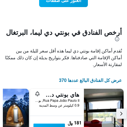
العثور على صفقات
يعرض
اقتراب
تاريخ
فئات
الإقامة
الفنادق
يتضمن
بالنجوم.
يتضمن
المخطط
1
المخطط
أرخص الفنادق في بونتي دي ليما، البرتغال
1
محور
X
محور
Y
الذي
تُقدم أماكن إقامة بونتي دي ليما هذه أقل سعر لليلة من بين
الذي
يعرض
عدد
يعرض
أماكن الإقامة التي صادفناها. فكر بتواريخ بديلة إن كان ذلك ممكنًا
الأيام
متوسط
لمقارنة الأسعار.
قبل
سعر
غرفة
الإقامة
في
يتضمن
عرض كل الفنادق البالغ عددها 370
عطلة
المخطط
نهاية
التالي
هاي بونتي دي ليما - بوسادا دي خوفينتود - هوستل
1
هذا
محور
الأسبوع
Rua Papa João Paulo II, بونتي دي ليما, محافظة فيانا دو كاستيلو, البرتغال
Y
خلال
0.9 كيلومتر عن وسط المدينة
آخر
الذي
3
يعرض
أيام
متوسط
181 ﷼
سعر