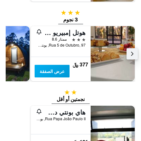
3 نجوم
3 نجوم
هوتل إمبيريو دو نورتي
3 نجوم
ممتاز 8.6
Rua 5 de Outubro, 97, بونتي دي ليما, محافظة فيانا دو كاستيلو, البرتغال
377 ﷼
عرض الصفقة
2 نجمتين
نجمتين أو أقل
هاي بونتي دي ليما - بوسادا دي خوفينتود - هوستل
Rua Papa João Paulo II, بونتي دي ليما, محافظة فيانا دو كاستيلو, البرتغال