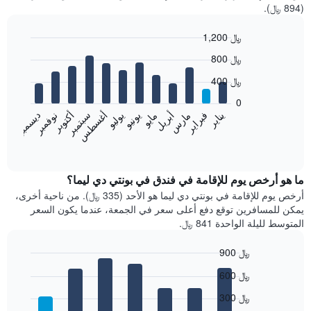
(894 ﷼).
1,200 ﷼
Bar
Chart
800 ﷼
graphic.
chart
with
400 ﷼
12
bars.
0
فبراير
مايو
أغسطس
نوفمبر
يناير
أبريل
يوليو
أكتوبر
مارس
يونيو
سبتمبر
ديسمبر
يعرض
المخطط
End
of
التالي
interactive
متوسط
chart
سعر
ما هو أرخص يوم للإقامة في فندق في بونتي دي ليما؟
غرفة
أرخص يوم للإقامة في بونتي دي ليما هو الأحد (335 ﷼). من ناحية أخرى،
كل
يمكن للمسافرين توقع دفع أعلى سعر في الجمعة، عندما يكون السعر
شهر
المتوسط لليلة الواحدة 841 ﷼.
يتضمن
المخطط
900 ﷼
1
Bar
محور
Chart
600 ﷼
graphic.
chart
X
with
الذي
300 ﷼
7
يعرض