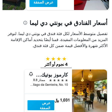
عرض الصفقة
غرفة
أسعار الفنادق في بونتي دي ليما
تفصيل متوسط الأسعار لكل فئة فندق في بونتي دي ليما. لنوفر
المزيد من المعلومات المفيدة، قمنا أيضًا بتحديد أماكن الإقامة
الأكثر شهرة والأفضل قيمة ضمن كل فئة فندق.
4 نجوم
4 نجوم أو أكثر
كارموز بوتيك هوتل
5 نجوم
ممتاز 8.8
Rua Santiago da Gemieira, No. 10, بونتي دي ليما, محافظة فيانا دو كاستيلو, البرتغال
1,031 ﷼
عرض
الصفقة