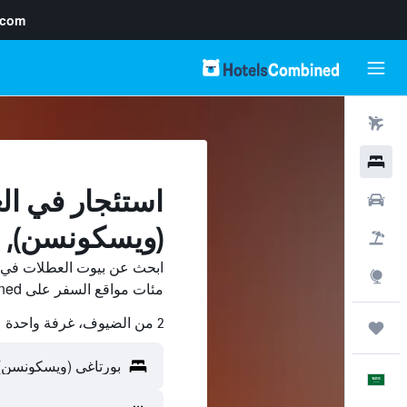
.com
رحلات طيران
فنادق
استئجار في ال
سيارات
(ويسكونسن),
حزم العروض
ابحث عن بيوت العطلات في 
استكشاف
مئات مواقع السفر على HotelsCombined وقارن بينها ووفّر.
2 من الضيوف، غرفة واحدة
رحلات
العَرَبِيَّة