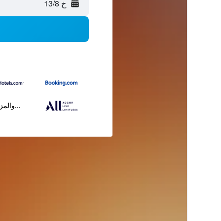
خ 13/8
...والمز