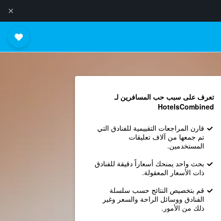
تعرف على سبب حب المسافرين لـ
HotelsCombined
قارن المراجعات التقييمية للفنادق التي
تم جمعها من آلاف تعليقات
المستخدمين.
بحث واحد يمنحك أسعاراً دقيقة للفنادق
ذات الأسعار المعقولة.
قم بتخصيص النتائج حسب سلسلة
الفنادق ووسائل الراحة والسعر وغير
ذلك من الأمور.