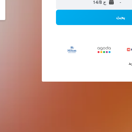
-
ج 14/8
بحث
يد