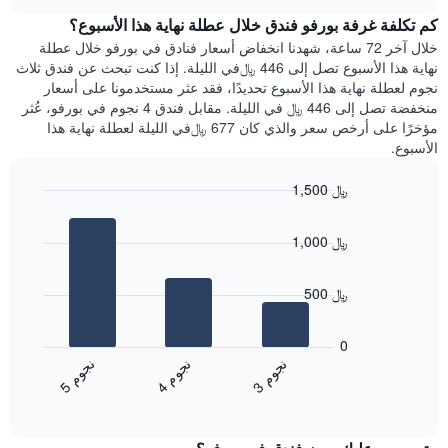
هذه
chart
محور
كم تكلفة غرفة بورفو فندق خلال عطلة نهاية هذا الأسبوع؟
الليلة
Y
الذي
خلال آخر 72 ساعة، شهدنا انخفاض أسعار فنادق في بورفو خلال عطلة
الذي
عُثر
نهاية هذا الأسبوع تصل إلى 446 ﷼في الليلة. إذا كنت تبحث عن فندق ثلاث
يعرض
عليه
نجوم لعطلة نهاية هذا الأسبوع تحديدًا، فقد عثر مستخدمونا على أسعار
متوسط
خلال
منخفضة تصل إلى 446 ﷼ في الليلة. مقابل فندق 4 نجوم في بورفو، عُثر
سعر
آخر
مؤخرًا على أرخص سعر والذي كان 677 ﷼في الليلة لعطلة نهاية هذا
غرفة
3
الأسبوع.
أيام
مع
1,500 ﷼
التصنيف
Bar
حسب
Chart
graphic.
chart
النجوم
1,000 ﷼
with
يتضمن
3
المخطط
bars.
1
500 ﷼
محور
يعرض
X
المخطط
0
التي
التالي
ن
م
ن
م
ن
م
تعرض
متوسط
4
ج
و
3
ج
و
5
ج
و
فئات
End
سعر
of
الفنادق
الغرفة
interactive
بالنجوم.
خلال
chart
يتضمن