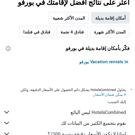
اعثر على نتائج أفضل لإقامتك في بورفو
أمكان إقامة بديلة
المدن الأكثر شعبية
المدن الأكثر شهرة
فنادق 4 نجمة
فنادق في فنلندا
فكّر بأمكان إقامة بديلة في بورفو
Vacation rentals in بورفو
*
يحاول HotelsCombined بشكل دائم الحصول على الأسعار الدقيقة، ولكن
لا يمكن ضمان الأسعار
.
إليك السبب:
HotelsCombined ليس البائع
نقوم بتجميع الكثير من البيانات لك
لماذا لا تكون الأسعار دقيقة بنسبة 100٪؟