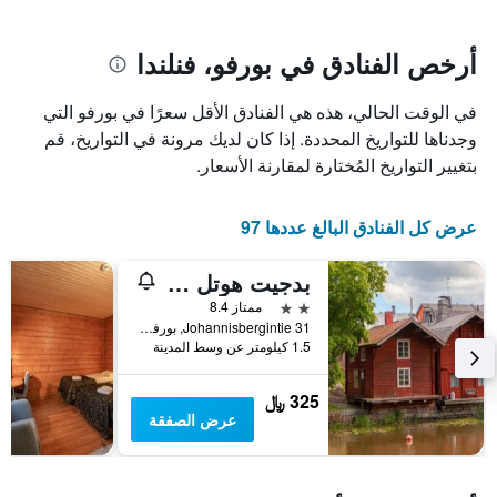
يتضمن
بالنجوم.
يتضمن
المخطط
1
المخطط
أرخص الفنادق في بورفو، فنلندا
1
محور
X
محور
في الوقت الحالي، هذه هي الفنادق الأقل سعرًا في بورفو التي
Y
الذي
الذي
يعرض
وجدناها للتواريخ المحددة. إذا كان لديك مرونة في التواريخ، قم
عدد
يعرض
بتغيير التواريخ المُختارة لمقارنة الأسعار.
الأيام
متوسط
قبل
سعر
غرفة
الإقامة
عرض كل الفنادق البالغ عددها 97
في
يتضمن
عطلة
المخطط
بدجيت هوتل إيزي ستاي
نهاية
التالي
1
هذا
2 نجمتين
ممتاز 8.4
محور
الأسبوع
Johannisbergintie 31, بورفو, Uusimaa, فنلندا
Y
خلال
1.5 كيلومتر عن وسط المدينة
آخر
الذي
3
يعرض
325 ﷼
أيام
متوسط
عرض الصفقة
سعر
غرفة