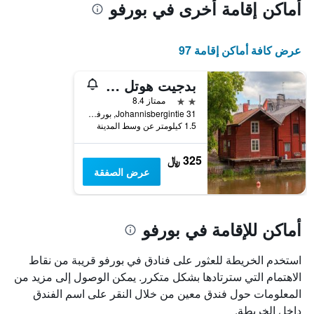
أماكن إقامة أخرى في بورفو
عرض كافة أماكن إقامة 97
بدجيت هوتل إيزي ستاي
2 نجمتين
ممتاز 8.4
Johannisbergintie 31, بورفو, Uusimaa, فنلندا
1.5 كيلومتر عن وسط المدينة
325 ﷼
عرض الصفقة
أماكن للإقامة في بورفو
استخدم الخريطة للعثور على فنادق في بورفو قريبة من نقاط
الاهتمام التي سترتادها بشكل متكرر. يمكن الوصول إلى مزيد من
المعلومات حول فندق معين من خلال النقر على اسم الفندق
داخل الخريطة.