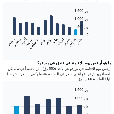
1,500 ﷼
Bar
Chart
1,000 ﷼
graphic.
chart
with
500 ﷼
12
bars.
0
فبراير
مايو
أغسطس
نوفمبر
يناير
أبريل
يوليو
أكتوبر
مارس
يونيو
سبتمبر
ديسمبر
يعرض
المخطط
End
of
التالي
interactive
متوسط
chart
سعر
ما هو أرخص يوم للإقامة في فندق في بورفو؟
غرفة
أرخص يوم للإقامة في بورفو هو الأحد (550 ﷼). من ناحية أخرى، يمكن
كل
للمسافرين توقع دفع أعلى سعر في السبت، عندما يكون السعر المتوسط
شهر
لليلة الواحدة 1,160 ﷼.
يتضمن
المخطط
1,500 ﷼
1
Bar
محور
Chart
1,000 ﷼
graphic.
chart
X
with
الذي
500 ﷼
7
يعرض
bars.