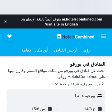
ar.hotelscombined.com
متوفر أيضاً باللغة الإنجليزية.
Visit site in English
رؤى
أرخص الفنادق
أين مكان الإقامة
الفنادق في بورفو
ابحث عن فنادق في بورفو من مئات مواقع السفر وقارن بينها
على HotelsCombined ووفّر.
2 من الضيوف، غرفة واحدة
بورفو، فنلندا
ج 14/8
-
س 15/8