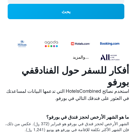
بحث
...والمزيد
أفكار للسفر حول الفنادقفي
بورفو
استخدم نصائح HotelsCombined التي تدعمها البيانات لمساعدتك
في العثور على فندقك التالي في بورفو.
ما هو الشهر الأرخص لحجز فندق في بورفو؟
الشهر الأرخص لحجز فندق في بورفو هو فبراير (372 ﷼). عكس من ذلك،
فإن الشهر الأكثر تكلفة للإقامة في بورفو هو يونيو (1,241 ﷼).