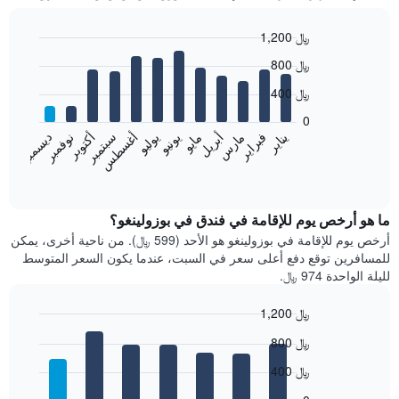
1,200 ﷼
Bar
Chart
800 ﷼
graphic.
chart
with
400 ﷼
12
bars.
0
فبراير
مايو
أغسطس
نوفمبر
يناير
أبريل
يوليو
أكتوبر
مارس
يونيو
سبتمبر
ديسمبر
يعرض
المخطط
End
of
التالي
interactive
متوسط
chart
سعر
ما هو أرخص يوم للإقامة في فندق في بوزولينغو؟
غرفة
أرخص يوم للإقامة في بوزولينغو هو الأحد (599 ﷼). من ناحية أخرى، يمكن
كل
للمسافرين توقع دفع أعلى سعر في السبت، عندما يكون السعر المتوسط
شهر
لليلة الواحدة 974 ﷼.
يتضمن
المخطط
1,200 ﷼
1
Bar
محور
Chart
800 ﷼
graphic.
chart
X
with
الذي
400 ﷼
7
يعرض
bars.