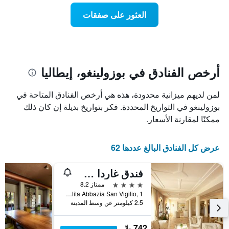
عطلة
المخطط
نهاية
العثور على صفقات
1
هذا
محور
الأسبوع
Y
الذي
الذي
عُثر
يعرض
عليه
متوسط
خلال
أرخص الفنادق في بوزولينغو، إيطاليا
سعر
آخر
الغرفة
3
لمن لديهم ميزانية محدودة، هذه هي أرخص الفنادق المتاحة في
هذه
أيام
الليلة
بوزولينغو في التواريخ المحددة. فكر بتواريخ بديلة إن كان ذلك
مع
الذي
التصنيف
ممكنًا لمقارنة الأسعار.
عُثر
حسب
عليه
النجوم
خلال
يتضمن
عرض كل الفنادق البالغ عددها 62
آخر
المخطط
3
1
فندق غاردا سان فيجيليو غولف
أيام
محور
4 نجوم
ممتاز 8.2
X
Localita Abbazia San Vigilio, 1, بوزولينغو, مقاطعة بريشا, إيطاليا
الذي
2.5 كيلومتر عن وسط المدينة
يعرض
فئات
الفنادق
742 ﷼