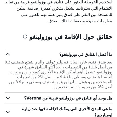
استخدم الخريطة للعثور على فنادق في بوزولينغو قريبة من نقاط
الاهتمام التي سترتادها بشكل متكرر. كميزة إضافية، يمكن
للمستخدمين النقر على فندق يثير اهتمامهم للعثور على
معلومات مفيدة وصفقات لذلك الفندق.
حقائق حول الإقامة في بوزولينغو
ما أفضل الفنادق في بوزولينغو؟
يعد فندق فندق غاردا سان فيجيليو غولف والذي يتمتع بتصنيف 8.2
من أصل 1,116 من التقييمات ، أحد أكثر الفنادق شهرة في
بوزولينغو. تشمل أهم أماكن الإقامة الأخرى كوبو واين ريزورت
آند سبا بتصنيف وسطي يبلغ 9.4 من أصل 251 من تقييمات
المستخدمين و هوتل سان لورينزو بتصنيف وسطي يبلغ 8.9 من
أصل 264 من تقييمات المستخدمين.
هل يوجد أي فنادق في بوزولينغو قريبة من Verona؟
ما هي المدن الأخرى التي يمكنك الإقامة فيها عند زيارة
لومباردي؟