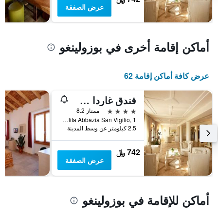
بالنجوم.
عرض الصفقة
يتضمن
المخطط
1
محور
أماكن إقامة أخرى في بوزولينغو
Y
الذي
يعرض
عرض كافة أماكن إقامة 62
متوسط
سعر
غرفة
فندق غاردا سان فيجيليو غولف
في
4 نجوم
ممتاز 8.2
عطلة
Localita Abbazia San Vigilio, 1, بوزولينغو, مقاطعة بريشا, إيطاليا
نهاية
2.5 كيلومتر عن وسط المدينة
هذا
الأسبوع
742 ﷼
خلال
عرض الصفقة
آخر
3
أيام
أماكن للإقامة في بوزولينغو