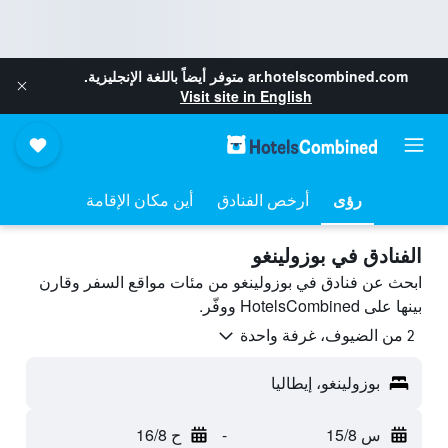
ar.hotelscombined.com
متوفر أيضاً باللغة الإنجليزية.
Visit site in English
رؤى
أرخص الفنادق
أين مكان الإقامة
الفنادق في بوزولينغو
ابحث عن فنادق في بوزولينغو من مئات مواقع السفر وقارن
بينها على HotelsCombined ووفّر.
2 من الضيوف، غرفة واحدة
بوزولينغو، إيطاليا
س 15/8
-
ح 16/8