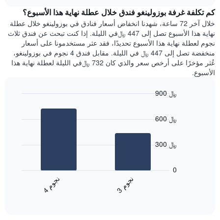
هذه
chart
محور
كم تكلفة غرفة بوزولينغو فندق خلال عطلة نهاية هذا الأسبوع؟
الليلة
Y
الذي
خلال آخر 72 ساعة، شهدنا انخفاض أسعار فنادق في بوزولينغو خلال عطلة
الذي
عُثر
نهاية هذا الأسبوع تصل إلى 447 ﷼في الليلة. إذا كنت تبحث عن فندق ثلاث
يعرض
عليه
نجوم لعطلة نهاية هذا الأسبوع تحديدًا، فقد عثر مستخدمونا على أسعار
متوسط
خلال
منخفضة تصل إلى 447 ﷼ في الليلة. مقابل فندق 4 نجوم في بوزولينغو،
سعر
آخر
عُثر مؤخرًا على أرخص سعر والذي كان 732 ﷼في الليلة لعطلة نهاية هذا
غرفة
3
الأسبوع.
أيام
مع
900 ﷼
التصنيف
Bar
حسب
Chart
graphic.
chart
النجوم
600 ﷼
with
يتضمن
2
المخطط
bars.
1
300 ﷼
محور
يعرض
X
المخطط
0
التي
التالي
ن
م
ن
م
تعرض
متوسط
3
ج
و
4
ج
و
فئات
End
سعر
of
الفنادق
الغرفة
interactive
بالنجوم.
خلال
chart
يتضمن