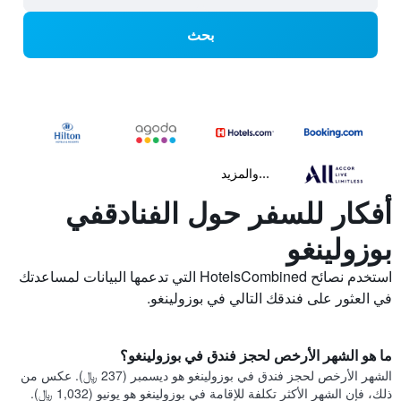
بحث
...والمزيد
أفكار للسفر حول الفنادقفي
بوزولينغو
استخدم نصائح HotelsCombined التي تدعمها البيانات لمساعدتك
في العثور على فندقك التالي في بوزولينغو.
ما هو الشهر الأرخص لحجز فندق في بوزولينغو؟
الشهر الأرخص لحجز فندق في بوزولينغو هو ديسمبر (237 ﷼). عكس من
ذلك، فإن الشهر الأكثر تكلفة للإقامة في بوزولينغو هو يونيو (1,032 ﷼).