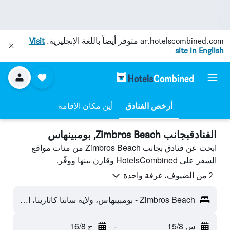
ar.hotelscombined.com
متوفر أيضاً باللغة الإنجليزية.
Visit
site in English
أرخص الفنادق
أين مكان الإقامة
الفنادقبجانب Zimbros Beach, بومبينهاس
ابحث عن فنادق بجانب Zimbros Beach من مئات مواقع
السفر على HotelsCombined وقارن بينها ووفّر.
2 من الضيوف، غرفة واحدة
Zimbros Beach - بومبينهاس، ولاية سانتا كاتارينا، البرازيل
س 15/8
-
ح 16/8