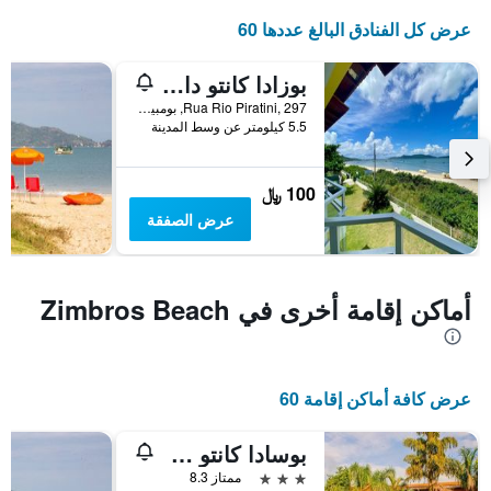
عرض كل الفنادق البالغ عددها 60
بوزادا كانتو دا بدراس
Rua Rio Piratini, 297, بومبينهاس, البرازيل
5.5 كيلومتر عن وسط المدينة
100 ﷼
عرض الصفقة
أماكن إقامة أخرى في Zimbros Beach
عرض كافة أماكن إقامة 60
بوسادا كانتو جراندى
3 نجوم
ممتاز 8.3