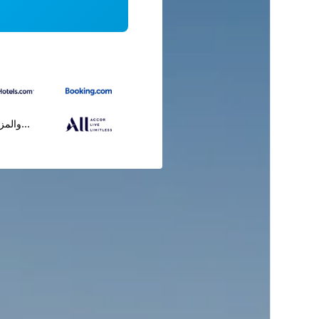
...والمز