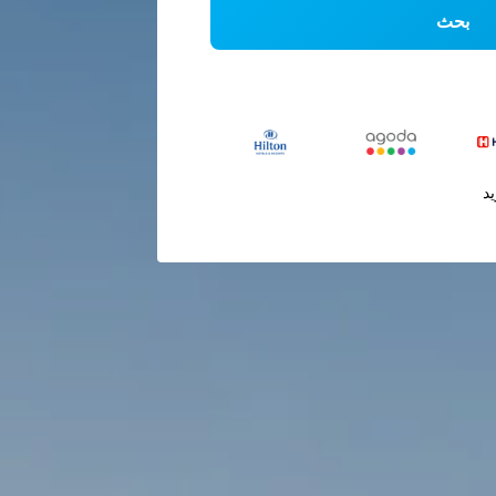
بحث
يد