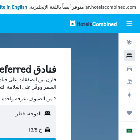
ar.hotelscombined.com
متوفر أيضاً باللغة الإنجليزية.
site in English
رحلات طيران
فنادق
فنادق Preferred في الدوحة
سيارات
حزم العروض
السفر ووفّر على العلامة الت
التخطيط باستخدام AI
2 من الضيوف، غرفة واحدة
رحلات
الدوحة، قطر
خ 13/8
العَرَبِيَّة