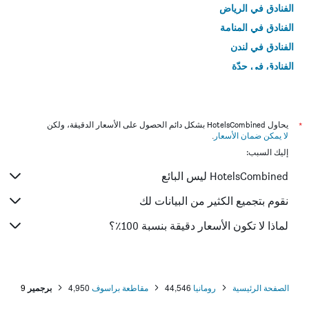
الفنادق في الرياض
الفنادق في المنامة
الفنادق في لندن
الفنادق في جدّة
الفنادق في القاهرة
*
يحاول HotelsCombined بشكل دائم الحصول على الأسعار الدقيقة، ولكن
لا يمكن ضمان الأسعار
.
إليك السبب:
HotelsCombined ليس البائع
نقوم بتجميع الكثير من البيانات لك
لماذا لا تكون الأسعار دقيقة بنسبة 100٪؟
الصفحة الرئيسية
رومانيا
44,546
مقاطعة براسوف
4,950
برجمير
9