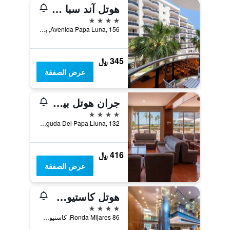
هوتل آند سبا بينسيكولا بلازا سويتس
4 نجوم
Avenida Papa Luna, 156, بينيسكولا, منطقة بلنسية, أسبانيا
345 ﷼
عرض الصفقة
جران هوتل بينيسكولا
4 نجوم
Avinguda Del Papa Lluna, 132, بينيسكولا, منطقة بلنسية, أسبانيا
416 ﷼
عرض الصفقة
هوتل كاستيون سنتر أفيليتيد باي ميليا
4 نجوم
Ronda Mijares 86, كاستيون دي لا بلانا, منطقة بلنسية, أسبانيا