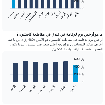
200 ﷼
12
bars.
0
فبراير
مايو
أغسطس
نوفمبر
يناير
أبريل
يوليو
أكتوبر
مارس
يونيو
سبتمبر
ديسمبر
يعرض
المخطط
End
of
التالي
interactive
متوسط
chart
سعر
ما هو أرخص يوم للإقامة في فندق في مقاطعة كاستيون؟
غرفة
أرخص يوم للإقامة في مقاطعة كاستيون هو الاثنين (460 ﷼). من ناحية
كل
أخرى، يمكن للمسافرين توقع دفع أعلى سعر في السبت، عندما يكون
شهر
السعر المتوسط لليلة الواحدة 551 ﷼.
يتضمن
المخطط
600 ﷼
1
Bar
محور
Chart
400 ﷼
graphic.
chart
X
with
الذي
200 ﷼
7
يعرض
bars.
0
الشهور.
الاثنين
الثلاثاء
الأربعاء
الخميس
الجمعة
السبت
الأحد
يتضمن
يعرض
المخطط
المخطط
End
التالي
of
التالي
interactive
1
متوسط
chart
محور