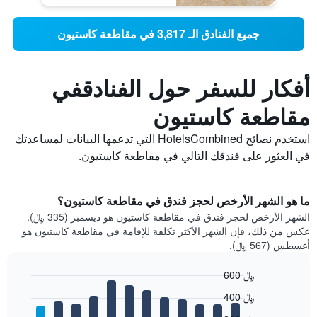
جميع الفنادق الـ 3,817 في مقاطعة كاستيون
أفكار للسفر حول الفنادقفي
مقاطعة كاستيون
استخدم نصائح HotelsCombined التي تدعمها البيانات لمساعدتك
في العثور على فندقك التالي في مقاطعة كاستيون.
ما هو الشهر الأرخص لحجز فندق في مقاطعة كاستيون؟
الشهر الأرخص لحجز فندق في مقاطعة كاستيون هو ديسمبر (335 ﷼).
عكس من ذلك، فإن الشهر الأكثر تكلفة للإقامة في مقاطعة كاستيون هو
أغسطس (567 ﷼).
600 ﷼
Bar
Chart
400 ﷼
graphic.
chart
with