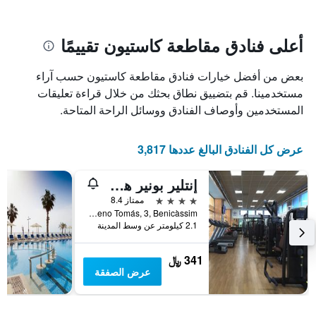
سعر
يتضمن
غرفة
المخطط
1
أعلى فنادق مقاطعة كاستيون تقييمًا
محور
X
بعض من أفضل خيارات فنادق مقاطعة كاستيون حسب آراء
الذي
يعرض
مستخدمينا. قم بتضييق نطاق بحثك من خلال قراءة تعليقات
عدد
المستخدمين وأوصاف الفنادق ووسائل الراحة المتاحة.
الأيام
قبل
الإقامة
عرض كل الفنادق البالغ عددها 3,817
يتضمن
المخطط
إنتلير بونير هوتل باي إنتلير هوتلز آند سويتس
التالي
1
4 نجوم
ممتاز 8.4
محور
Av. Gimeno Tomás, 3, Benicàssim, منطقة بلنسية, أسبانيا
Y
2.1 كيلومتر عن وسط المدينة
الذي
يعرض
341 ﷼
متوسط
عرض الصفقة
سعر
غرفة