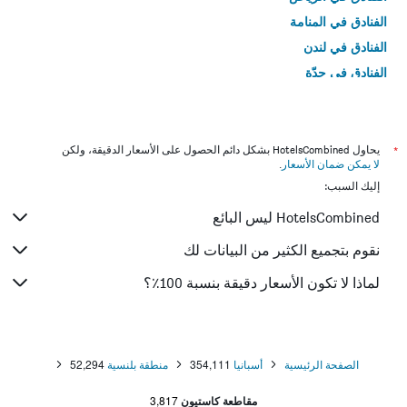
الفنادق في المنامة
الفنادق في لندن
الفنادق في جدّة
الفنادق في القاهرة
*
يحاول HotelsCombined بشكل دائم الحصول على الأسعار الدقيقة، ولكن
لا يمكن ضمان الأسعار
.
إليك السبب:
HotelsCombined ليس البائع
نقوم بتجميع الكثير من البيانات لك
لماذا لا تكون الأسعار دقيقة بنسبة 100٪؟
الصفحة الرئيسية
أسبانيا
354,111
منطقة بلنسية
52,294
مقاطعة كاستيون
3,817