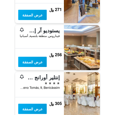
271 ﷼
عرض الصفقة
يستوديو آر إت فيناروس بلايا باي هوتلإ إرتش
فيناروس, منطقة بلنسية, أسبانيا
256 ﷼
عرض الصفقة
إنتلير أورانج هوتل باي إنتلير هوتلز آند سويتس
4 نجوم
Avinguda Gimeno Tomás, 9, Benicàssim, منطقة بلنسية, أسبانيا
305 ﷼
عرض الصفقة