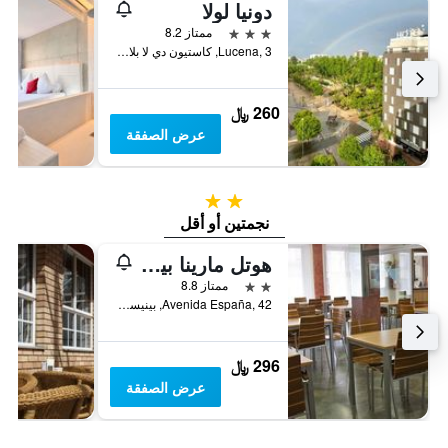
دونيا لولا
3 نجوم
ممتاز 8.2
Lucena, 3, كاستيون دي لا بلانا, منطقة بلنسية, أسبانيا
260 ﷼
عرض الصفقة
2 نجمتين
نجمتين أو أقل
هوتل مارينا بينيسكولا
2 نجمتين
ممتاز 8.8
Avenida España, 42, بينيسكولا, منطقة بلنسية, أسبانيا
296 ﷼
عرض الصفقة