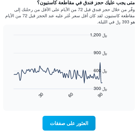
سعر
متى يجب عليك حجز فندق في مقاطعة كاستيون؟
Y
غرفة
وفّر من خلال حجز فندق قبل 72 من الأيام على الأقل من رحلتك إلى
الذي
كل
مقاطعة كاستيون. لقد كان أقل سعر عُثر عليه عند الحجز قبل 72 من الأيام
يعرض
يوم
هو 393 ﷼ في الليلة.
متوسط
في
سعر
الأسبوع
1,200 ﷼
غرفة
يتضمن
Line
المخطط
Chart
graphic.
chart
1
with
900 ﷼
محور
90
X
data
الذي
points.
600 ﷼
يعرض
أيام
يعرض
الأسبوع.
المخطط
300 ﷼
يتضمن
التالي
60
90
30
المخطط
كيفية
End
of
التالي
تغير
interactive
1
سعر
chart
محور
غرفة
Y
عند
العثور على صفقات
الذي
اقتراب
يعرض
تاريخ
متوسط
الإقامة