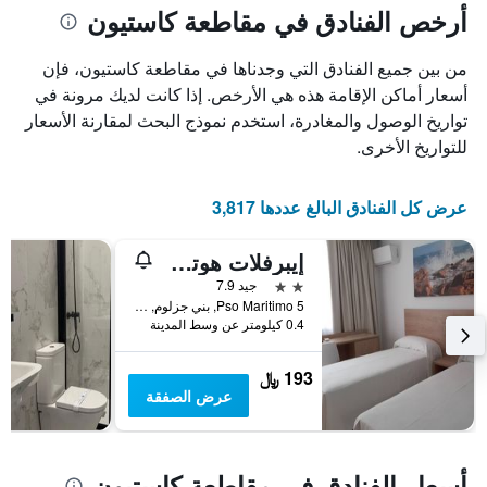
أرخص الفنادق في مقاطعة كاستيون
من بين جميع الفنادق التي وجدناها في مقاطعة كاستيون، فإن
أسعار أماكن الإقامة هذه هي الأرخص. إذا كانت لديك مرونة في
تواريخ الوصول والمغادرة، استخدم نموذج البحث لمقارنة الأسعار
للتواريخ الأخرى.
عرض كل الفنادق البالغ عددها 3,817
إيبرفلات هوتل مارينتون
2 نجمتين
جيد 7.9
Pso Maritimo 5, بني جزلوم, منطقة بلنسية, أسبانيا
0.4 كيلومتر عن وسط المدينة
193 ﷼
عرض الصفقة
أسعار الفنادق في مقاطعة كاستيون