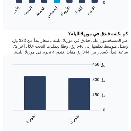
0
الشهور.
الاثنين
الثلاثاء
الأربعاء
الخميس
الجمعة
السبت
الأحد
يتضمن
يعرض
المخطط
المخطط
End
التالي
of
التالي
interactive
1
متوسط
chart
محور
سعر
كم تكلفة فندق في موريلاالليلة؟
Y
غرفة
عثر المستخدمون على فنادق في موريلا الليلة بأسعار تبدأ من 322 ﷼،
الذي
كل
ويصل متوسط تكلفتها إلى 546 ﷼، وفقًا لعمليات البحث خلال آخر 72
يعرض
يوم
ساعة. تبدأ الأسعار من 344 ﷼ مقابل فندق 4 نجوم في موريلا الليلة.
متوسط
في
سعر
الأسبوع
450 ﷼
غرفة
يتضمن
Bar
المخطط
Chart
graphic.
chart
1
300 ﷼
with
محور
2
X
bars.
الذي
150 ﷼
يعرض
يعرض
أيام
المخطط
0
الأسبوع.
التالي
ن
م
ن
م
يتضمن
متوسط
3
ج
و
4
ج
و
المخطط
End
سعر
of
التالي
الغرفة
interactive