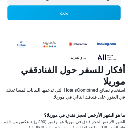
بحث
...والمزيد
أفكار للسفر حول الفنادقفي
موريلا
استخدم نصائح HotelsCombined التي تدعمها البيانات لمساعدتك
في العثور على فندقك التالي في موريلا.
ما هو الشهر الأرخص لحجز فندق في موريلا؟
الشهر الأرخص لحجز فندق في موريلا هو نوفمبر (290 ﷼). عكس من ذلك،
فإن الشهر الأكثر تكلفة للإقامة في موريلا هو مايو (893 ﷼).