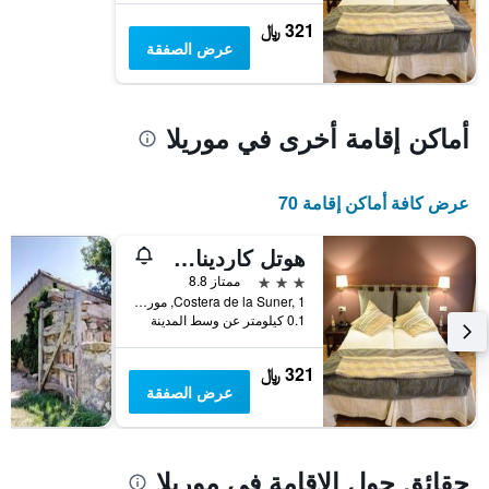
بالنجوم.
321 ﷼
يتضمن
عرض الصفقة
المخطط
1
محور
Y
أماكن إقامة أخرى في موريلا
الذي
يعرض
متوسط
عرض كافة أماكن إقامة 70
سعر
غرفة
في
هوتل كاردينال رام
عطلة
3 نجوم
ممتاز 8.8
نهاية
Costera de la Suner, 1, موريلا, منطقة بلنسية, أسبانيا
هذا
0.1 كيلومتر عن وسط المدينة
الأسبوع
خلال
آخر
321 ﷼
3
عرض الصفقة
أيام
حقائق حول الإقامة في موريلا