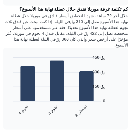
1
هذه
chart
محور
كم تكلفة غرفة موريلا فندق خلال عطلة نهاية هذا الأسبوع؟
الليلة
Y
الذي
خلال آخر 72 ساعة، شهدنا انخفاض أسعار فنادق في موريلا خلال عطلة
الذي
عُثر
نهاية هذا الأسبوع تصل إلى 310 ﷼في الليلة. إذا كنت تبحث عن فندق ثلاث
يعرض
عليه
نجوم لعطلة نهاية هذا الأسبوع تحديدًا، فقد عثر مستخدمونا على أسعار
متوسط
خلال
منخفضة تصل إلى 422 ﷼ في الليلة. مقابل فندق 4 نجوم في موريلا، عُثر
سعر
آخر
مؤخرًا على أرخص سعر والذي كان 366 ﷼في الليلة لعطلة نهاية هذا
غرفة
3
الأسبوع.
أيام
مع
450 ﷼
التصنيف
Bar
حسب
Chart
graphic.
chart
النجوم
300 ﷼
with
يتضمن
3
المخطط
bars.
150 ﷼
1
محور
يعرض
X
المخطط
0
التي
التالي
ن
م
ن
ن
ن
م
تعرض
متوسط
3
ج
و
4
ج
و
2
ج
م
ت
ا
فئات
End
سعر
of
الفنادق
الغرفة
interactive
بالنجوم.
خلال
chart