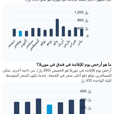
1,200 ﷼
Bar
Chart
800 ﷼
graphic.
chart
with
400 ﷼
12
bars.
0
فبراير
مايو
أغسطس
نوفمبر
يناير
أبريل
يوليو
أكتوبر
مارس
يونيو
سبتمبر
ديسمبر
يعرض
المخطط
End
of
التالي
interactive
متوسط
chart
سعر
ما هو أرخص يوم للإقامة في فندق في موريلا؟
غرفة
أرخص يوم للإقامة في موريلا هو الخميس (285 ﷼). من ناحية أخرى، يمكن
كل
للمسافرين توقع دفع أعلى سعر في الجمعة، عندما يكون السعر المتوسط
شهر
لليلة الواحدة 435 ﷼.
يتضمن
المخطط
600 ﷼
1
Bar
محور
Chart
400 ﷼
graphic.
chart
X
with
الذي
200 ﷼
7
يعرض
bars.