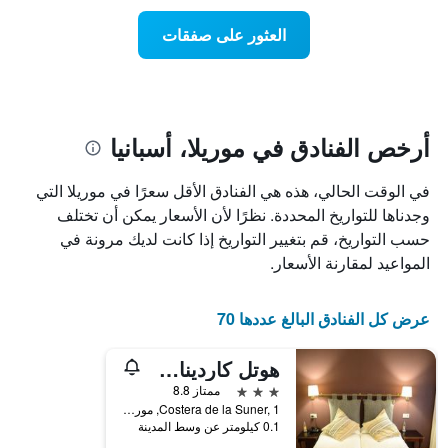
يتضمن
عطلة
المخطط
نهاية
العثور على صفقات
1
هذا
محور
الأسبوع
Y
الذي
الذي
عُثر
يعرض
عليه
متوسط
خلال
أرخص الفنادق في موريلا، أسبانيا
سعر
آخر
الغرفة
3
في الوقت الحالي، هذه هي الفنادق الأقل سعرًا في موريلا التي
هذه
أيام
الليلة
وجدناها للتواريخ المحددة. نظرًا لأن الأسعار يمكن أن تختلف
مع
الذي
التصنيف
حسب التواريخ، قم بتغيير التواريخ إذا كانت لديك مرونة في
عُثر
حسب
المواعيد لمقارنة الأسعار.
عليه
النجوم
خلال
يتضمن
آخر
المخطط
عرض كل الفنادق البالغ عددها 70
3
1
أيام
محور
هوتل كاردينال رام
X
الذي
3 نجوم
ممتاز 8.8
يعرض
Costera de la Suner, 1, موريلا, منطقة بلنسية, أسبانيا
فئات
0.1 كيلومتر عن وسط المدينة
الفنادق