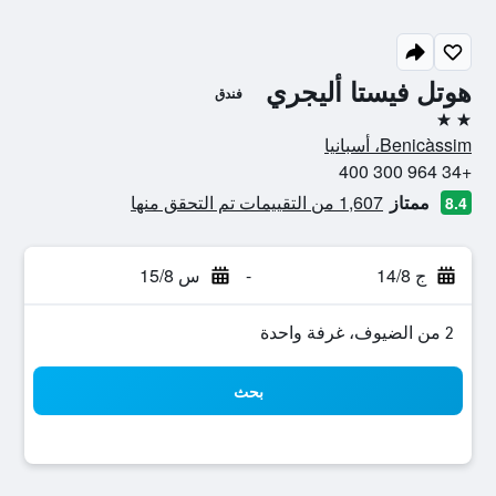
هوتل فيستا أليجري
فندق
2 نجمتين
Benicàssim، أسبانيا
+34 964 300 400
ممتاز
1,607 من التقييمات تم التحقق منها
8.4
ج 14/8
-
س 15/8
2 من الضيوف، غرفة واحدة
بحث