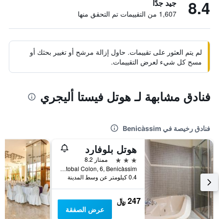
8.4
جيد جدًا
1,607 من التقييمات تم التحقق منها
لم يتم العثور على تقييمات. حاول إزالة مرشح أو تغيير بحثك أو
مسح كل شيء لعرض التقييمات.
فنادق مشابهة لـ هوتل فيستا أليجري
فنادق رخيصة في Benicàssim
هوتل بلوفارد
3 نجوم
ممتاز 8.2
Carrer Cristobal Colon, 6, Benicàssim, منطقة بلنسية, أسبانيا
0.4 كيلومتر عن وسط المدينة
247 ﷼
عرض الصفقة