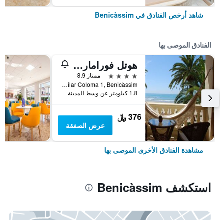
شاهد أرخص الفنادق في Benicàssim
الفنادق الموصى بها
هوتل فورامار بينيكاسيم
4 نجوم
ممتاز 8.9
Paseo Pilar Coloma 1, Benicàssim, منطقة بلنسية, أسبانيا
1.8 كيلومتر عن وسط المدينة
376 ﷼
عرض الصفقة
مشاهدة الفنادق الأخرى الموصى بها
استكشف Benicàssim