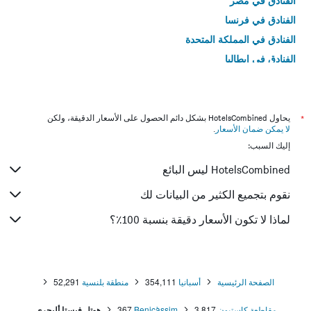
الفنادق في مصر
الفنادق في فرنسا
الفنادق في المملكة المتحدة
الفنادق في إيطاليا
الفنادق في تايلاند
*
يحاول HotelsCombined بشكل دائم الحصول على الأسعار الدقيقة، ولكن
لا يمكن ضمان الأسعار
.
إليك السبب:
HotelsCombined ليس البائع
نقوم بتجميع الكثير من البيانات لك
لماذا لا تكون الأسعار دقيقة بنسبة 100٪؟
الصفحة الرئيسية
أسبانيا
354,111
منطقة بلنسية
52,291
مقاطعة كاستيون
3,817
Benicàssim
367
هوتل فيستا أليجري