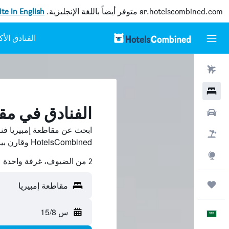
ar.hotelscombined.com
متوفر أيضاً باللغة الإنجليزية.
site in English
رحلات طيران
فنادق
الفنادق في مقا
سيارات
ابحث عن مقاطعة إمبيريا فن
حزم العروض
HotelsCombined وقارن بينها ووفّر.
استكشاف
2 من الضيوف، غرفة واحدة
رحلات
مقاطعة إمبيريا
س 15/8
العَرَبِيَّة