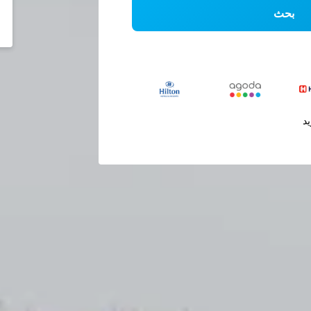
بحث
يد