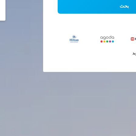
بحث
يد