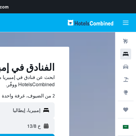
.com
رحلات طيران
فنادق
الفنادق في إمب
سيارات
ابحث عن فنادق في إمبيريا م
حزم العروض
HotelsCombined ووفّر.
استكشاف
2 من الضيوف، غرفة واحدة
رحلات
خ 13/8
العَرَبِيَّة