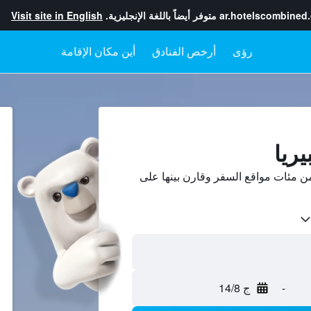
ar.hotelscombined
متوفر أيضاً باللغة الإنجليزية.
Visit site in English
رؤى
أرخص الفنادق
أين مكان الإقامة
يريا
ن مئات مواقع السفر وقارن بينها على
-
ج 14/8