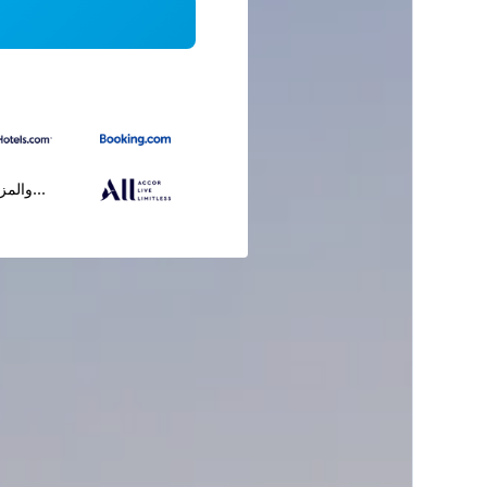
...والمز