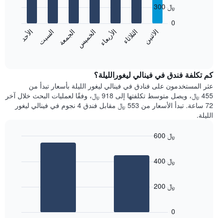
with
الذي
300 ﷼
7
يعرض
bars.
0
الشهور.
الاثنين
الثلاثاء
الأربعاء
الخميس
الجمعة
السبت
الأحد
يتضمن
يعرض
المخطط
المخطط
End
التالي
of
التالي
interactive
1
متوسط
chart
محور
سعر
كم تكلفة فندق في فينالي ليغورالليلة؟
Y
غرفة
عثر المستخدمون على فنادق في فينالي ليغور الليلة بأسعار تبدأ من
الذي
كل
455 ﷼، ويصل متوسط تكلفتها إلى 918 ﷼، وفقًا لعمليات البحث خلال آخر
يعرض
يوم
72 ساعة. تبدأ الأسعار من 553 ﷼ مقابل فندق 4 نجوم في فينالي ليغور
متوسط
في
الليلة.
سعر
الأسبوع
غرفة
يتضمن
600 ﷼
المخطط
Bar
1
Chart
graphic.
chart
محور
400 ﷼
with
X
2
الذي
bars.
يعرض
200 ﷼
أيام
يعرض
الأسبوع.
المخطط
0
يتضمن
التالي