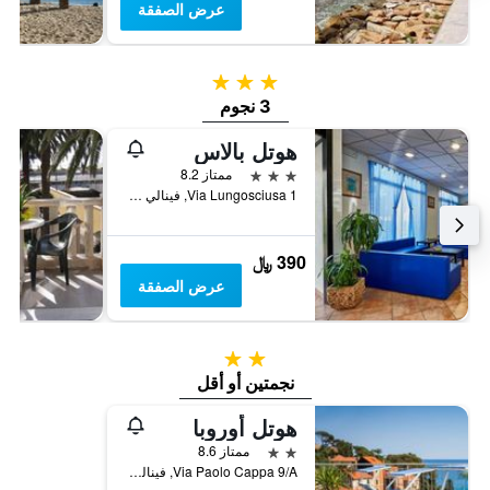
عرض الصفقة
3 نجوم
3 نجوم
هوتل بالاس
3 نجوم
ممتاز 8.2
Via Lungosciusa 1, فينالي ليغور, مقاطعة سافونا, إيطاليا
390 ﷼
عرض الصفقة
2 نجمتين
نجمتين أو أقل
هوتل أوروبا
2 نجمتين
ممتاز 8.6
Via Paolo Cappa 9/A, فينالي ليغور, مقاطعة سافونا, إيطاليا