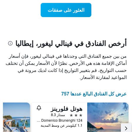
X
غرفة
عند
الذي
العثور على صفقات
يعرض
اقتراب
تاريخ
فئات
الإقامة
الفنادق
يتضمن
بالنجوم.
يتضمن
المخطط
1
المخطط
أرخص الفنادق في فينالي ليغور، إيطاليا
1
محور
X
محور
من بين جميع الفنادق التي وجدناها في فينالي ليغور، فإن أسعار
Y
الذي
الذي
يعرض
أماكن الإقامة هذه هي الأرخص. نظرًا لأن الأسعار يمكن أن تختلف
عدد
يعرض
حسب التواريخ، قم بتغيير التواريخ إذا كانت لديك مرونة في
الأيام
متوسط
المواعيد لمقارنة الأسعار.
قبل
سعر
غرفة
الإقامة
في
يتضمن
عرض كل الفنادق البالغ عددها 757
عطلة
المخطط
نهاية
التالي
هوتل فلورينز
1
هذا
محور
الأسبوع
3 نجوم
ممتاز 8.3
Y
خلال
Via Domenico Brunenghi 124, فينالي ليغور, مقاطعة سافونا, إيطاليا
آخر
الذي
1.1 كيلومتر عن وسط المدينة
3
يعرض