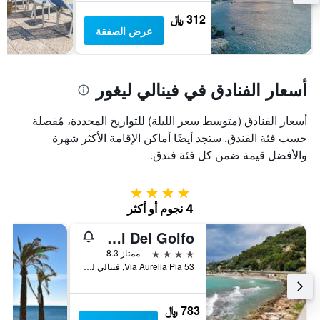
أيام
متوسط
312 ﷼
سعر
عرض الصفقة
غرفة
أسعار الفنادق في فينالي ليغور
أسعار الفنادق (متوسط سعر الليلة) للتواريخ المحددة، مُفصلة
حسب فئة الفندق. ستجد أيضًا أماكن الإقامة الأكثر شهرة
والأفضل قيمة ضمن كل فئة فندق.
4 نجوم
4 نجوم أو أكثر
Hotel Del Golfo
4 نجوم
ممتاز 8.3
Via Aurelia Pia 53, فينالي ليغور, مقاطعة سافونا, إيطاليا
783 ﷼