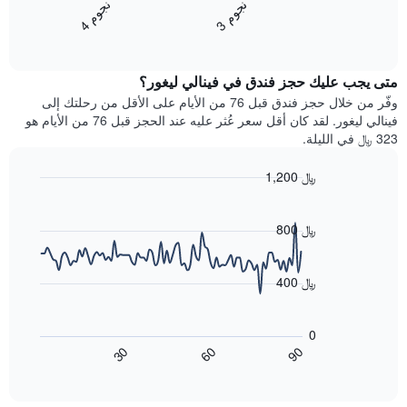
فئات
ن
م
ن
م
متوسط
الفنادق
3
ج
و
4
ج
و
End
سعر
بالنجوم.
of
الغرفة
interactive
يتضمن
خلال
chart
المخطط
متى يجب عليك حجز فندق في فينالي ليغور؟
عطلة
1
نهاية
وفّر من خلال حجز فندق قبل 76 من الأيام على الأقل من رحلتك إلى
محور
هذا
فينالي ليغور. لقد كان أقل سعر عُثر عليه عند الحجز قبل 76 من الأيام هو
Y
الأسبوع
323 ﷼ في الليلة.
الذي
الذي
يعرض
عُثر
متوسط
1,200 ﷼
عليه
سعر
Line
Chart
خلال
الغرفة
graphic.
chart
آخر
هذه
with
800 ﷼
3
90
الليلة
أيام
data
الذي
points.
مع
عُثر
400 ﷼
التصنيف
عليه
حسب
يعرض
خلال
النجوم
المخطط
آخر
0
التالي
يتضمن
3
60
90
30
كيفية
المخطط
End
أيام
of
1
تغير
interactive
سعر
محور
chart