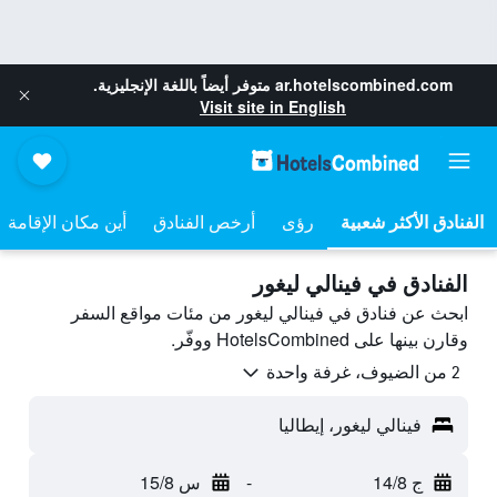
ar.hotelscombined.com
متوفر أيضاً باللغة الإنجليزية.
Visit site in English
رؤى
أرخص الفنادق
أين مكان الإقامة
الفنادق في فينالي ليغور
ابحث عن فنادق في فينالي ليغور من مئات مواقع السفر
وقارن بينها على HotelsCombined ووفّر.
2 من الضيوف، غرفة واحدة
فينالي ليغور، إيطاليا
ج 14/8
-
س 15/8