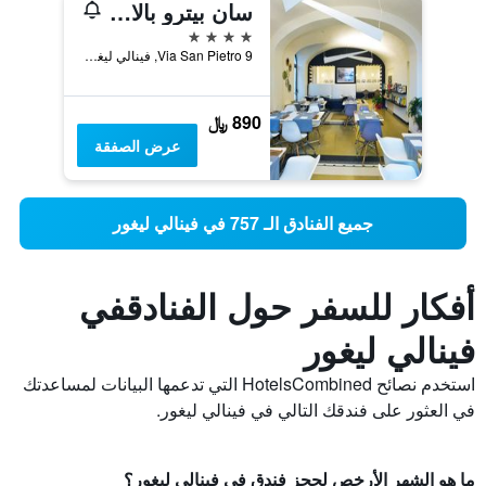
سان بيترو بالاس هوتل
4 نجوم
Via San Pietro 9, فينالي ليغور, مقاطعة سافونا, إيطاليا
890 ﷼
عرض الصفقة
جميع الفنادق الـ 757 في فينالي ليغور
أفكار للسفر حول الفنادقفي
فينالي ليغور
استخدم نصائح HotelsCombined التي تدعمها البيانات لمساعدتك
في العثور على فندقك التالي في فينالي ليغور.
ما هو الشهر الأرخص لحجز فندق في فينالي ليغور؟