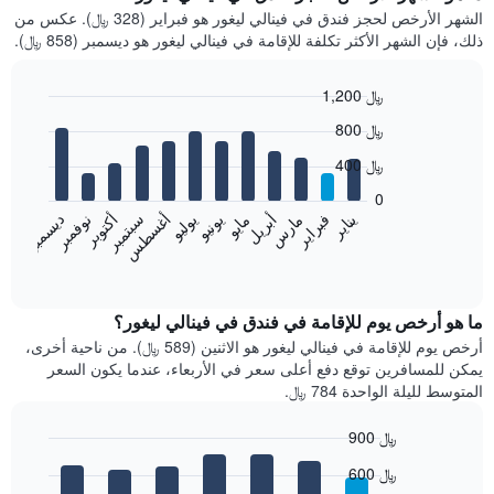
الشهر الأرخص لحجز فندق في فينالي ليغور هو فبراير (328 ﷼). عكس من
ذلك، فإن الشهر الأكثر تكلفة للإقامة في فينالي ليغور هو ديسمبر (858 ﷼).
1,200 ﷼
Bar
Chart
800 ﷼
graphic.
chart
with
400 ﷼
12
bars.
0
فبراير
مايو
أغسطس
نوفمبر
يناير
أبريل
يوليو
أكتوبر
مارس
يونيو
سبتمبر
ديسمبر
يعرض
المخطط
End
of
التالي
interactive
متوسط
chart
سعر
ما هو أرخص يوم للإقامة في فندق في فينالي ليغور؟
غرفة
أرخص يوم للإقامة في فينالي ليغور هو الاثنين (589 ﷼). من ناحية أخرى،
كل
يمكن للمسافرين توقع دفع أعلى سعر في الأربعاء، عندما يكون السعر
شهر
المتوسط لليلة الواحدة 784 ﷼.
يتضمن
المخطط
900 ﷼
1
Bar
محور
Chart
600 ﷼
graphic.
chart
X