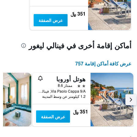
351 ﷼
عرض الصفقة
أماكن إقامة أخرى في فينالي ليغور
عرض كافة أماكن إقامة 757
هوتل أوروبا
2 نجمتين
ممتاز 8.6
Via Paolo Cappa 9/A, فينالي ليغور, مقاطعة سافونا, إيطاليا
1.2 كيلومتر عن وسط المدينة
351 ﷼
عرض الصفقة