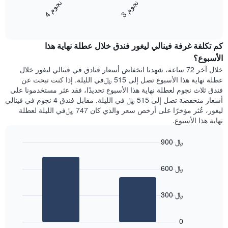
ن
م
ن
م
المخطط
متوسط
3
ج
و
4
ج
و
التالي
End
سعر
1
of
الغرفة
interactive
محور
هذه
chart
Y
كم تكلفة غرفة فينالي ليغور فندق خلال عطلة نهاية هذا
الليلة
الذي
الذي
الأسبوع؟
يعرض
عُثر
خلال آخر 72 ساعة، شهدنا انخفاض أسعار فنادق في فينالي ليغور خلال
متوسط
عليه
عطلة نهاية هذا الأسبوع تصل إلى 515 ﷼في الليلة. إذا كنت تبحث عن
سعر
خلال
فندق ثلاث نجوم لعطلة نهاية هذا الأسبوع تحديدًا، فقد عثر مستخدمونا على
غرفة
آخر
أسعار منخفضة تصل إلى 515 ﷼ في الليلة. مقابل فندق 4 نجوم في فينالي
3
ليغور، عُثر مؤخرًا على أرخص سعر والذي كان 747 ﷼في الليلة لعطلة
أيام
نهاية هذا الأسبوع.
مع
التصنيف
900 ﷼
حسب
النجوم
Bar
Chart
graphic.
يتضمن
chart
600 ﷼
with
المخطط
2
1
bars.
محور
300 ﷼
X
يعرض
التي
المخطط
تعرض
0
التالي