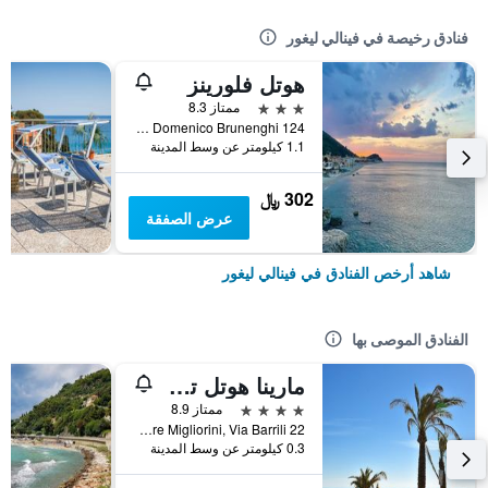
فنادق رخيصة في فينالي ليغور
هوتل فلورينز
3 نجوم
ممتاز 8.3
Via Domenico Brunenghi 124, فينالي ليغور, مقاطعة سافونا, إيطاليا
1.1 كيلومتر عن وسط المدينة
302 ﷼
عرض الصفقة
شاهد أرخص الفنادق في فينالي ليغور
الفنادق الموصى بها
مارينا هوتل تشارمينج رومز
4 نجوم
ممتاز 8.9
Lungomare Migliorini, Via Barrili 22, فينالي ليغور, مقاطعة سافونا, إيطاليا
0.3 كيلومتر عن وسط المدينة