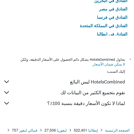
الفنادق في البحرين
الفنادق في مصر
الفنادق في فرنسا
الفنادق في المملكة المتحدة
الفنادق في إيطاليا
الفنادق في تايلاند
*
يحاول HotelsCombined بشكل دائم الحصول على الأسعار الدقيقة، ولكن
لا يمكن ضمان الأسعار
.
إليك السبب:
HotelsCombined ليس البائع
نقوم بتجميع الكثير من البيانات لك
لماذا لا تكون الأسعار دقيقة بنسبة 100٪؟
الصفحة الرئيسية
إيطاليا
522,401
ليغوريا
27,506
فينالي ليغور
757