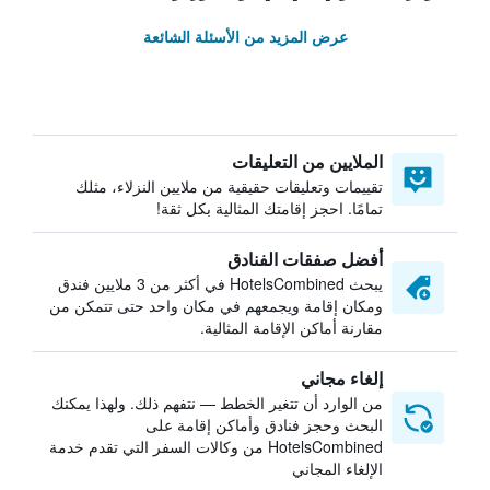
عرض المزيد من الأسئلة الشائعة
الملايين من التعليقات
تقييمات وتعليقات حقيقية من ملايين النزلاء، مثلك
تمامًا. احجز إقامتك المثالية بكل ثقة!
أفضل صفقات الفنادق
يبحث HotelsCombined في أكثر من 3 ملايين فندق
ومكان إقامة ويجمعهم في مكان واحد حتى تتمكن من
مقارنة أماكن الإقامة المثالية.
إلغاء مجاني
من الوارد أن تتغير الخطط — نتفهم ذلك. ولهذا يمكنك
البحث وحجز فنادق وأماكن إقامة على
HotelsCombined من وكالات السفر التي تقدم خدمة
الإلغاء المجاني