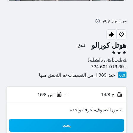
صور لـ هوتل كورالو
هوتل كورالو
فندق
3 نجوم
فينالي ليغور، إيطاليا
+39 019 601 724
جيد
1,389 من التقييمات تم التحقق منها
6.9
ج 14/8
-
س 15/8
2 من الضيوف، غرفة واحدة
بحث